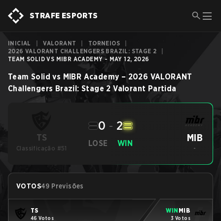
STRAFE ESPORTS
INICIAL
|
VALORANT
|
TORNEIOS
|
2026 VALORANT CHALLENGERS BRAZIL: STAGE 2
|
TEAM SOLID VS MIBR ACADEMY - MAY 12, 2026
Team Solid
vs
MIBR Academy
–
2026 VALORANT
Challengers Brazil: Stage 2
Valorant
Partida
0
-
2
MIB
TS
LOSE
WIN
Classificação #51
-
VOTOS
49 Previsões
TS
WIN
MIB
46 Votos
3 Votos