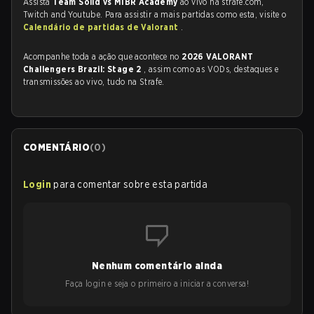
Assista
Team Solid vs MIBR Academy
ao vivo na strafe.com,
Twitch and Youtube. Para assistir a mais partidas como esta, visite o
Calendário de partidas de Valorant
.
Acompanhe toda a ação que acontece no
2026 VALORANT
Challengers Brazil: Stage 2
, assim como as VODs, destaques e
transmissões ao vivo, tudo na Strafe.
COMENTÁRIO
(
0
)
Login
para comentar sobre esta partida
Nenhum comentário ainda
Faça login e seja o primeiro a iniciar a conversa!