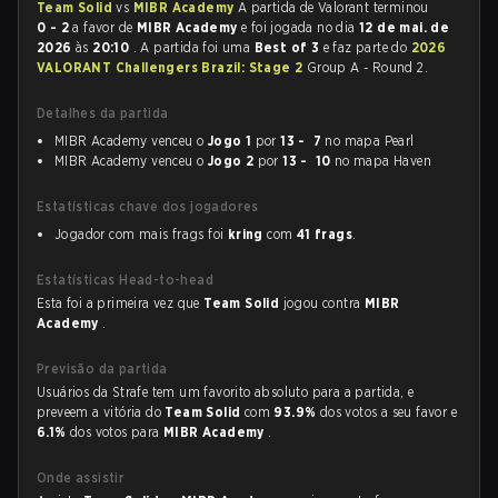
Team Solid
vs
MIBR Academy
A partida de Valorant terminou
0 - 2
a favor de
MIBR Academy
e foi jogada no dia
12 de mai. de
2026
às
20:10
. A partida foi uma
Best of 3
e faz parte do
2026
VALORANT Challengers Brazil: Stage 2
Group A - Round 2.
Detalhes da partida
MIBR Academy venceu o
Jogo 1
por
13 - 7
no mapa Pearl
MIBR Academy venceu o
Jogo 2
por
13 - 10
no mapa Haven
Estatísticas chave dos jogadores
Jogador com mais frags foi
kring
com
41 frags
.
Estatísticas Head-to-head
Esta foi a primeira vez que
Team Solid
jogou contra
MIBR
Academy
.
Previsão da partida
Usuários da Strafe tem um favorito absoluto para a partida, e
preveem a vitória do
Team Solid
com
93.9%
dos votos a seu favor e
6.1%
dos votos para
MIBR Academy
.
Onde assistir