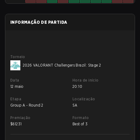
INFORMAÇÃO DE PARTIDA
Torneio
2026 VALORANT Challengers Brazil: Stage 2
Data
Hora de início
12 maio
20:10
Etapa
Localização
Group A - Round 2
SA
Premiação
Formato
$
81231
Best of 3