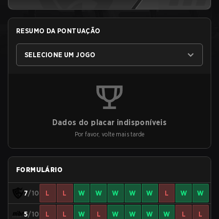
RESUMO DA PONTUAÇÃO
SELECIONE UM JOGO
Dados do placar indisponíveis
Por favor, volte mais tarde
FORMULÁRIO
7
/10
L
L
W
W
W
W
W
L
W
W
5
/10
L
L
W
L
W
W
W
W
L
L