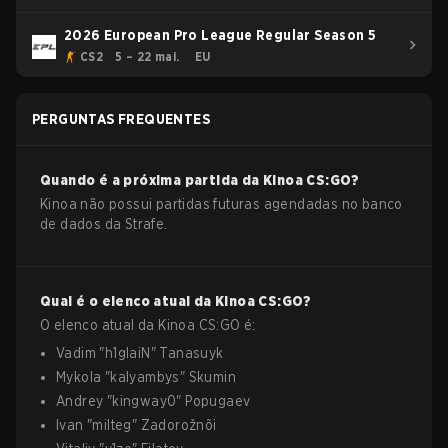
2026 European Pro League Regular Season 5
CS2
5 – 22 mai.
EU
PERGUNTAS FREQUENTES
Quando é a próxima partida da
Kinoa
CS:GO
?
Kinoa não possui partidas futuras agendadas no banco
de dados da Strafe.
Qual é o elenco atual da
Kinoa
CS:GO
?
O elenco atual da
Kinoa
CS:GO
é:
Vadim
"
h1glaiN
"
Tanasuyk
Mykola
"
kalyambys
"
Skumin
Andrey
"
kingway0
"
Popugaev
Ivan
"
milteg
"
Zadorožnõi