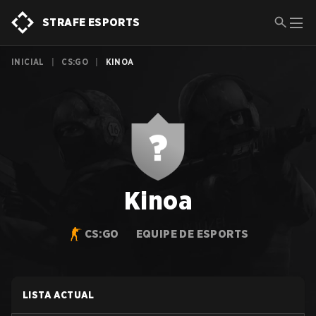
STRAFE ESPORTS
INICIAL
|
CS:GO
|
KINOA
Kinoa
CS:GO
EQUIPE DE ESPORTS
LISTA ACTUAL