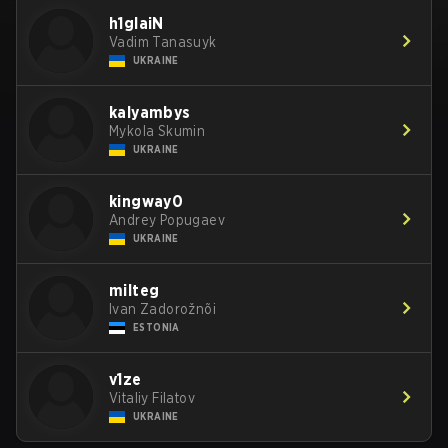
h1glaiN
Vadim Tanasuyk
UKRAINE
kalyambys
Mykola Skumin
UKRAINE
kingway0
Andrey Popugaev
UKRAINE
milteg
Ivan Zadorožnõi
ESTONIA
v1ze
Vitaliy Filatov
UKRAINE