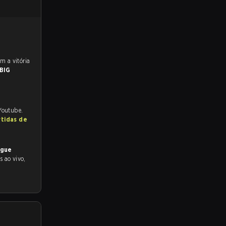
BIG
 Youtube.
rtidas de
ague