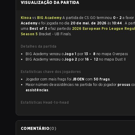
VISUALIZAÇÃO DA PARTIDA
Kinoa
vs
BIG Academy
A partida de CS:GO terminou
0 - 2
a favor
Academy
e foi jogada no dia
20 de mai. de 2026
às
10:44
. A par
uma
Best of 3
e faz parte do
2026 European Pro League Regul
Season 5
Bracket - UB Finals.
Detalhes da partida
BIG Academy venceu o
Jogo 1
por
13 - 8
no mapa Overpass
BIG Academy venceu o
Jogo 2
por
16 - 12
no mapa Dust II
Estatísticas chave dos jogadores
Jogador com mais frags foi
JBOEN
com
50 frags
.
Maior número de assistências na partida foi do jogador
prosus
c
assistências
.
Estatísticas Head-to-head
COMENTÁRIO
(
0
)