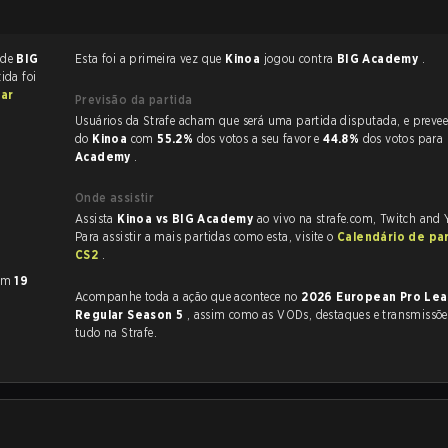
 de
BIG
Esta foi a primeira vez que
Kinoa
jogou contra
BIG Academy
.
tida foi
ar
Previsão da partida
Usuários da Strafe acham que será uma partida disputada, e preveem a vitória
do
Kinoa
com
55.2%
dos votos a seu favor e
44.8%
dos votos para
Academy
.
Onde assistir
Assista
Kinoa vs BIG Academy
ao vivo na strafe.com, Twitch and
Para assistir a mais partidas como esta, visite o
Calendário de pa
CS2
.
om
19
Acompanhe toda a ação que acontece no
2026 European Pro Le
Regular Season 5
, assim como as VODs, destaques e transmissões ao vivo,
tudo na Strafe.