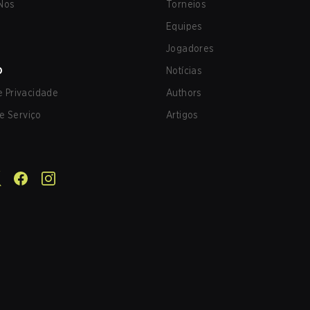
Nos
Torneios
Equipes
Jogadores
O
Notícias
de Privacidade
Authors
e Serviço
Artigos