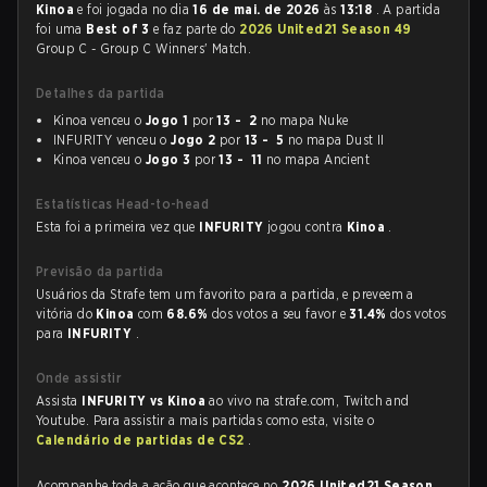
Kinoa
e foi jogada no dia
16 de mai. de 2026
às
13:18
. A partida
foi uma
Best of 3
e faz parte do
2026 United21 Season 49
Group C - Group C Winners' Match.
Detalhes da partida
Kinoa venceu o
Jogo 1
por
13 - 2
no mapa Nuke
INFURITY venceu o
Jogo 2
por
13 - 5
no mapa Dust II
Kinoa venceu o
Jogo 3
por
13 - 11
no mapa Ancient
Estatísticas Head-to-head
Esta foi a primeira vez que
INFURITY
jogou contra
Kinoa
.
Previsão da partida
Usuários da Strafe tem um favorito para a partida, e preveem a
vitória do
Kinoa
com
68.6%
dos votos a seu favor e
31.4%
dos votos
para
INFURITY
.
Onde assistir
Assista
INFURITY vs Kinoa
ao vivo na strafe.com, Twitch and
Youtube. Para assistir a mais partidas como esta, visite o
Calendário de partidas de CS2
.
Acompanhe toda a ação que acontece no
2026 United21 Season