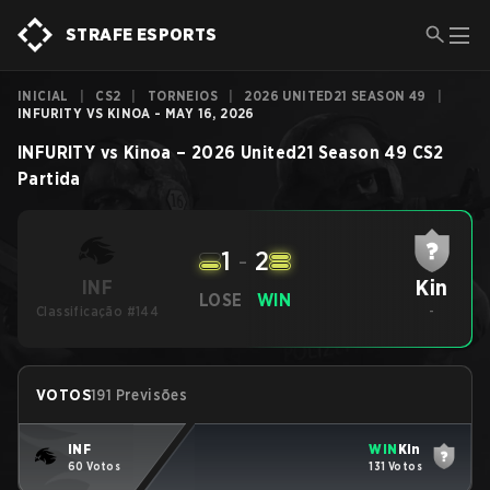
STRAFE ESPORTS
INICIAL
|
CS2
|
TORNEIOS
|
2026 UNITED21 SEASON 49
|
INFURITY VS KINOA - MAY 16, 2026
INFURITY
vs
Kinoa
–
2026 United21 Season 49
CS2
Partida
1
-
2
Kin
INF
LOSE
WIN
Classificação #144
-
VOTOS
191 Previsões
INF
WIN
Kin
60 Votos
131 Votos