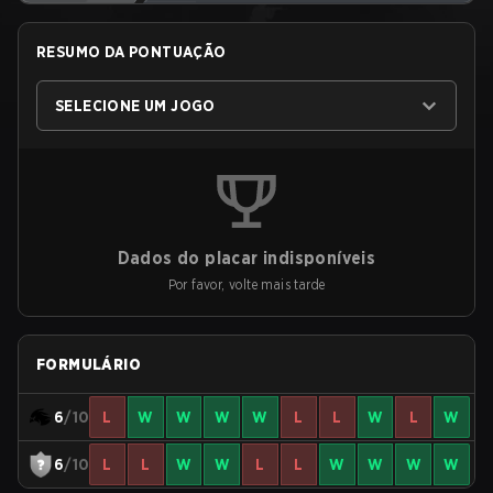
RESUMO DA PONTUAÇÃO
SELECIONE UM JOGO
Dados do placar indisponíveis
Por favor, volte mais tarde
FORMULÁRIO
6
/10
L
W
W
W
W
L
L
W
L
W
6
/10
L
L
W
W
L
L
W
W
W
W