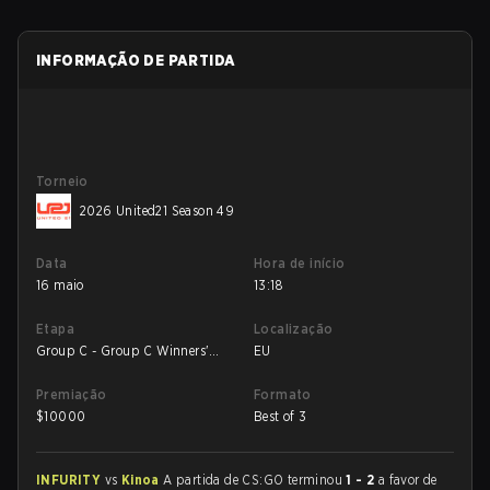
INFORMAÇÃO DE PARTIDA
Torneio
2026 United21 Season 49
Data
Hora de início
16 maio
13:18
Etapa
Localização
Group C - Group C Winners'
EU
Match
Premiação
Formato
$
10000
Best of 3
INFURITY
vs
Kinoa
A partida de CS:GO terminou
1 - 2
a favor de