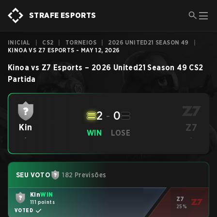
STRAFE ESPORTS
INICIAL
|
CS2
|
TORNEIOS
|
2026 UNITED21 SEASON 49
|
KINOA VS Z7 ESPORTS - MAY 12, 2026
Kinoa
vs
Z7 Esports
–
2026 United21 Season 49
CS2
Partida
2
-
0
Z7
Kin
WIN
LOSE
-
-
SEU VOTO
182 Previsões
Kin
WIN
Z7
111 points
25%
VOTED