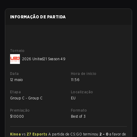
INFORMAÇÃO DE PARTIDA
Torneio
2026 United21 Season 49
Data
Hora de início
12 maio
11:56
Etapa
Localização
Group C - Group C
EU
Premiação
Formato
$
10000
Best of 3
Kinoa
vs
Z7 Esports
A partida de CS:GO terminou
2 - 0
a favor de