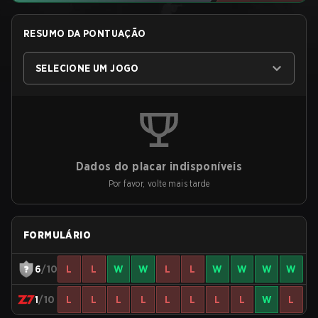
RESUMO DA PONTUAÇÃO
SELECIONE UM JOGO
Dados do placar indisponíveis
Por favor, volte mais tarde
FORMULÁRIO
6
/10
L
L
W
W
L
L
W
W
W
W
1
/10
L
L
L
L
L
L
L
L
W
L