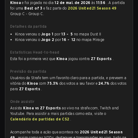
Kinoa
e foi jogada no dia
12 de mai. de 2026
às
11:56
. A partida
foi uma
Best of 3
e faz parte do
2026 United21 Season 49
Group C - Group C.
Detalhes da partida
Kinoa venceu o
Jogo 1
por
13 - 5
no mapa Dust II
Kinoa venceu o
Jogo 2
por
16 - 12
no mapa Mirage
Estatísticas Head-to-head
Esta foi a primeira vez que
Kinoa
jogou contra
Z7 Esports
.
Previsão da partida
Usuários da Strafe tem um favorito claro para a partida, e preveem a
vitória do
Kinoa
com
75.3%
dos votos a seu favor e
24.7%
dos votos
para
Z7 Esports
.
Onde assistir
Assista
Kinoa vs Z7 Esports
ao vivo na strafe.com, Twitch and
Youtube. Para assistir a mais partidas como esta, visite o
Calendário de partidas de CS2
.
Acompanhe toda a ação que acontece no
2026 United21 Season
49
, assim como as VODs, destaques e transmissões ao vivo, tudo na