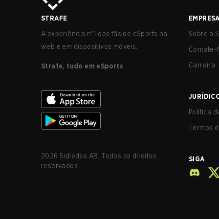
STRAFE
EMPRES
A experiência nº1 dos fãs de eSports na
Sobre a S
web e em dispositivos móveis.
Contate-
Carreira
Strafe, tudo em eSports
JURÍDIC
Política 
Termos d
2026
Sidledes AB. Todos os direitos
SIGA
reservados.