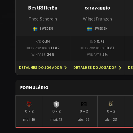
BestR1flerEu
caravaggio
Theo Scherdin
Wilgot Franzen
SWEDEN
SWEDEN
0.84
0.73
K/D
K/D
11.82
10.83
KILLS POR JOGO
KILLS POR JOGO
24%
5%
WINRATE
WINRATE
DETALHES DO JOGADOR
DETALHES DO JOGADOR
DE
FORMULÁRIO
0
-
2
0
-
2
0
-
2
0
-
2
mai. 16
mai. 12
abr. 26
abr. 23