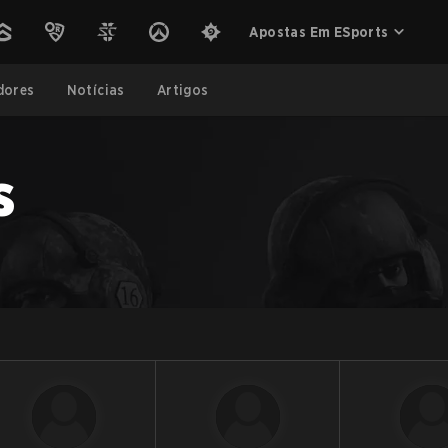
Apostas Em ESports
dores
Notícias
Artigos
s