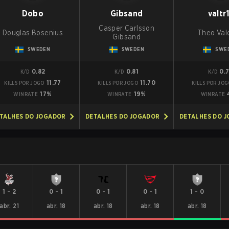
Dobo
Gibsand
valtr
Casper Carlsson
Douglas Bosenius
Theo Val
Gibsand
SWEDEN
SWEDEN
SWE
0.82
0.81
0.
K/D
K/D
K/D
11.77
11.70
KILLS POR JOGO
KILLS POR JOGO
KILLS POR JO
17%
19%
WINRATE
WINRATE
WINRATE
TALHES DO JOGADOR
DETALHES DO JOGADOR
DETALHES DO 
1
-
2
0
-
1
0
-
1
0
-
1
1
-
0
abr. 21
abr. 18
abr. 18
abr. 18
abr. 18