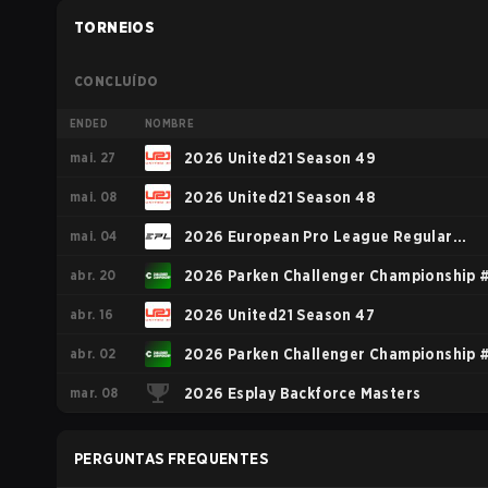
TORNEIOS
CONCLUÍDO
ENDED
NOMBRE
mai. 27
2026 United21 Season 49
mai. 08
2026 United21 Season 48
mai. 04
2026 European Pro League Regular
abr. 20
Season 4
2026 Parken Challenger Championship 
abr. 16
2026 United21 Season 47
abr. 02
2026 Parken Challenger Championship 
mar. 08
2026 Esplay Backforce Masters
PERGUNTAS FREQUENTES