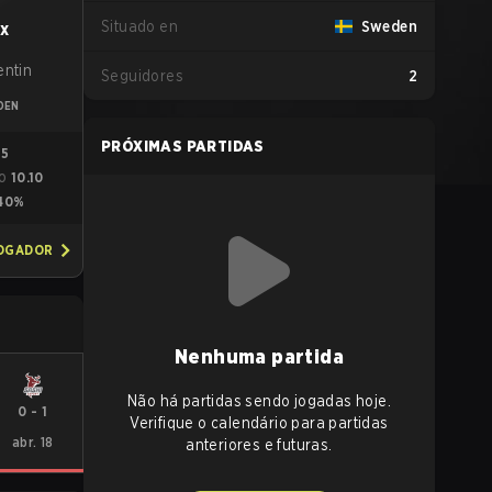
Situado en
Sweden
1x
entin
Seguidores
2
DEN
PRÓXIMAS PARTIDAS
75
10.10
GO
40%
JOGADOR
Nenhuma partida
Não há partidas sendo jogadas hoje.
0
-
1
Verifique o calendário para partidas
abr. 18
anteriores e futuras.