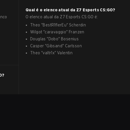
Qual é o elenco atual da
Z7 Esports
CS:GO
?
anco
O elenco atual da
Z7 Esports
CS:GO
é:
Theo
"
BestR1flerEu
"
Scherdin
Wilgot
"
caravaggio
"
Franzen
Douglas
"
Dobo
"
Bosenius
Casper
"
Gibsand
"
Carlsson
Theo
"
valtr1x
"
Valentin
O
?