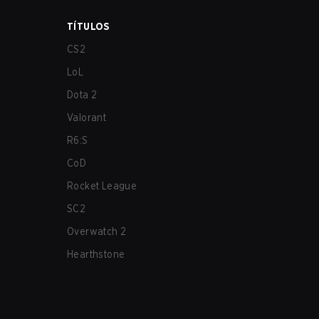
TÍTULOS
CS2
LoL
Dota 2
Valorant
R6:S
CoD
Rocket League
SC2
Overwatch 2
Hearthstone