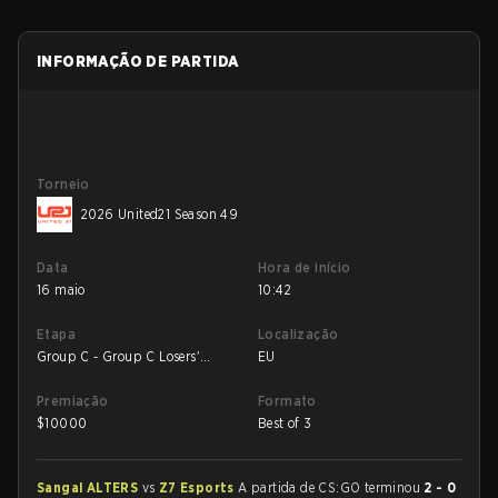
INFORMAÇÃO DE PARTIDA
Torneio
2026 United21 Season 49
Data
Hora de início
16 maio
10:42
Etapa
Localização
Group C - Group C Losers'
EU
Match
Premiação
Formato
$
10000
Best of 3
Sangal ALTERS
vs
Z7 Esports
A partida de CS:GO terminou
2 - 0