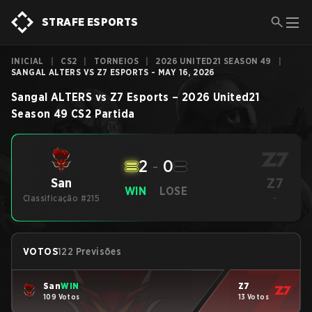
STRAFE ESPORTS
INICIAL
|
CS2
|
TORNEIOS
|
2026 UNITED21 SEASON 49
|
SANGAL ALTERS VS Z7 ESPORTS - MAY 16, 2026
Sangal ALTERS
vs
Z7 Esports
–
2026 United21
Season 49
CS2
Partida
2
-
0
Z7
San
WIN
LOSE
Classificação #215
-
VOTOS
122 Previsões
San
WIN
Z7
109 Votos
13 Votos