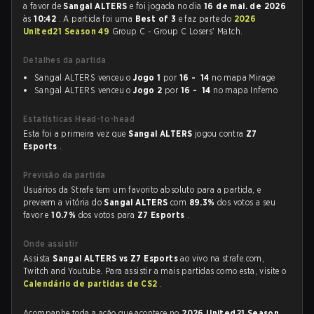
a favor de
Sangal ALTERS
e foi jogada no dia
16 de mai. de 2026
às
10:42
. A partida foi uma
Best of 3
e faz parte do
2026
United21 Season 49
Group C - Group C Losers' Match.
Detalhes da partida
Sangal ALTERS venceu o
Jogo 1
por
16 - 14
no mapa Mirage
Sangal ALTERS venceu o
Jogo 2
por
16 - 14
no mapa Inferno
Estatísticas Head-to-head
Esta foi a primeira vez que
Sangal ALTERS
jogou contra
Z7
Esports
.
Previsão da partida
Usuários da Strafe tem um favorito absoluto para a partida, e
preveem a vitória do
Sangal ALTERS
com
89.3%
dos votos a seu
favor e
10.7%
dos votos para
Z7 Esports
.
Onde assistir
Assista
Sangal ALTERS vs Z7 Esports
ao vivo na strafe.com,
Twitch and Youtube. Para assistir a mais partidas como esta, visite o
Calendário de partidas de CS2
.
Acompanhe toda a ação que acontece no
2026 United21 Season