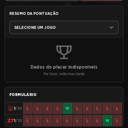
RESUMO DA PONTUAÇÃO
SELECIONE UM JOGO
Dados do placar indisponíveis
Por favor, volte mais tarde
FORMULÁRIO
1
/10
L
L
L
L
W
L
L
L
L
L
1
/10
L
L
L
L
L
L
L
L
W
L