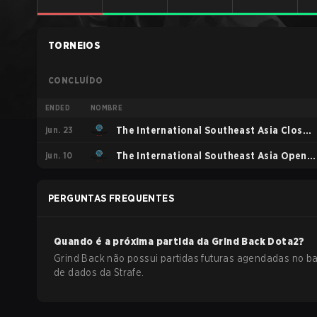
TORNEIOS
CONCLUÍDO
ENDED
NOMBRE
jun. 23
The International Southeast Asia Closed
jun. 10
Qualifier
The International Southeast Asia Open
Qualifier 1
PERGUNTAS FREQUENTES
Quando é a próxima partida da
Grind Back
Dota2
?
Grind Back não possui partidas futuras agendadas no b
de dados da Strafe.