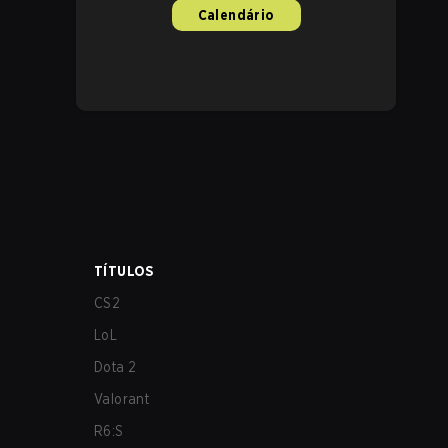
Calendário
TÍTULOS
CS2
LoL
Dota 2
Valorant
R6:S