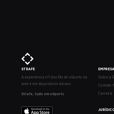
STRAFE
EMPRES
A experiência nº1 dos fãs de eSports na
Sobre a S
web e em dispositivos móveis.
Contate-
Carreira
Strafe, tudo em eSports
JURÍDIC