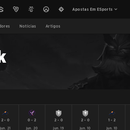
Apostas Em ESports
dores
Notícias
Artigos
k
2
-
0
0
-
2
2
-
0
2
-
0
1
-
2
jun. 21
jun. 20
jun. 19
jun. 10
jun. 10