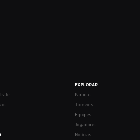
A
EXPLORAR
trafe
Partidas
Nos
Torneios
Equipes
Jogadores
O
Notícias