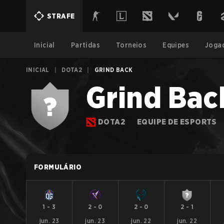
STRAFE
Inicial
Partidas
Torneios
Equipes
Joga
INICIAL
|
DOTA2
|
GRIND BACK
Grind Bac
DOTA2
EQUIPE DE ESPORTS
FORMULÁRIO
1
-
3
2
-
0
2
-
0
2
-
1
jun. 23
jun. 23
jun. 22
jun. 22