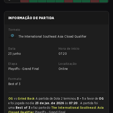
INFORMAÇÃO DE PARTIDA
Torneio
The International Southeast Asia Closed Qualifier
Data
Hora de início
23 junho
07:20
Etapa
Localização
Playoffs - Grand Final
Online
Formato
Best of 3
OG
vs
Grind Back
A partida de Dota 2 terminou
3 - 1
a favor de
OG
e foi jogada no dia
23 de jun. de 2026
às
07:20
. A partida foi
uma
Best of 3
e faz parte do
The International Southeast Asia
Closed Qualifier
Playoffs - Grand Final.