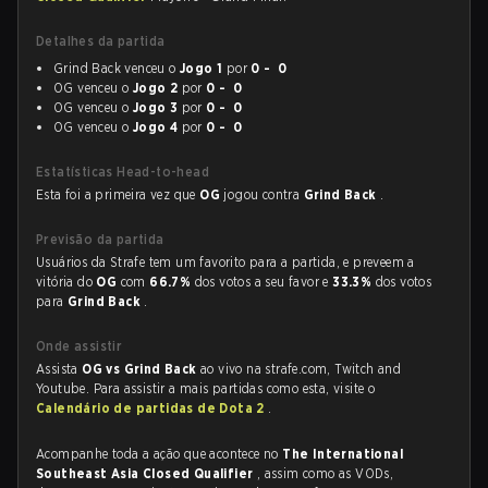
Detalhes da partida
Grind Back venceu o
Jogo 1
por
0 - 0
OG venceu o
Jogo 2
por
0 - 0
OG venceu o
Jogo 3
por
0 - 0
OG venceu o
Jogo 4
por
0 - 0
Estatísticas Head-to-head
Esta foi a primeira vez que
OG
jogou contra
Grind Back
.
Previsão da partida
Usuários da Strafe tem um favorito para a partida, e preveem a
vitória do
OG
com
66.7%
dos votos a seu favor e
33.3%
dos votos
para
Grind Back
.
Onde assistir
Assista
OG vs Grind Back
ao vivo na strafe.com, Twitch and
Youtube. Para assistir a mais partidas como esta, visite o
Calendário de partidas de Dota 2
.
Acompanhe toda a ação que acontece no
The International
Southeast Asia Closed Qualifier
, assim como as VODs,