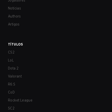
Jogadores
Notícias
Authors
Artigos
TÍTULOS
CS2
LoL
Dota 2
Valorant
R6:S
CoD
Rocket League
SC2