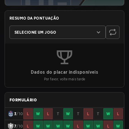
RESUMO DA PONTUAÇÃO
SELECIONE UM JOGO
Dados do placar indisponíveis
Por favor, volte mais tarde
FORMULÁRIO
3
/10
L
W
L
T
W
T
L
T
W
L
7
/10
L
W
W
W
W
L
W
W
L
W