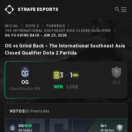
STRAFE ESPORTS
INICIAL
|
DOTA 2
|
TORNEIOS
|
THE INTERNATIONAL SOUTHEAST ASIA CLOSED QUALIFIER
|
OG VS GRIND BACK - JUN 23, 2026
OG
vs
Grind Back
–
The International Southeast Asia
Closed Qualifier
Dota 2
Partida
3
-
1
Gri
OG
WIN
LOSE
Classificação #14
-
VOTOS
30 Previsões
OG
WIN
Gri
20 Votos
10 Votos