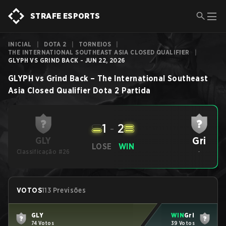
STRAFE ESPORTS
INICIAL
|
DOTA 2
|
TORNEIOS
|
THE INTERNATIONAL SOUTHEAST ASIA CLOSED QUALIFIER
|
GLYPH VS GRIND BACK - JUN 22, 2026
GLYPH
vs
Grind Back
–
The International Southeast
Asia Closed Qualifier
Dota 2
Partida
1
-
2
Gri
GLY
LOSE
WIN
Classificação #26
-
VOTOS
113 Previsões
GLY
WIN
Gri
74 Votos
39 Votos