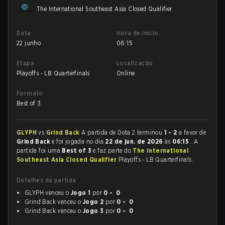
The International Southeast Asia Closed Qualifier
Data
Hora de início
22 junho
06:15
Etapa
Localização
Playoffs - LB Quarterfinals
Online
Formato
Best of 3
GLYPH
vs
Grind Back
A partida de Dota 2 terminou
1 - 2
a favor de
Grind Back
e foi jogada no dia
22 de jun. de 2026
às
06:15
. A
partida foi uma
Best of 3
e faz parte do
The International
Southeast Asia Closed Qualifier
Playoffs - LB Quarterfinals.
Detalhes da partida
GLYPH venceu o
Jogo 1
por
0 - 0
Grind Back venceu o
Jogo 2
por
0 - 0
Grind Back venceu o
Jogo 3
por
0 - 0