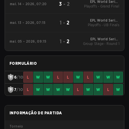
EPL World Series
3
-
2
mai. 14 - 2026, 07:20
Playoffs - Grand Final
Southeast Asia
EPL World Series
1
-
2
mai. 13 - 2026, 07:15
Playoffs - UB Finals
Southeast Asia
EPL World Series
1
-
2
mai. 05 - 2026, 09:15
Group Stage - Round 1
Southeast Asia
FORMULÁRIO
6
/10
L
W
W
L
L
W
L
W
W
W
7
/10
L
W
W
W
W
L
W
W
L
W
INFORMAÇÃO DE PARTIDA
Torneio