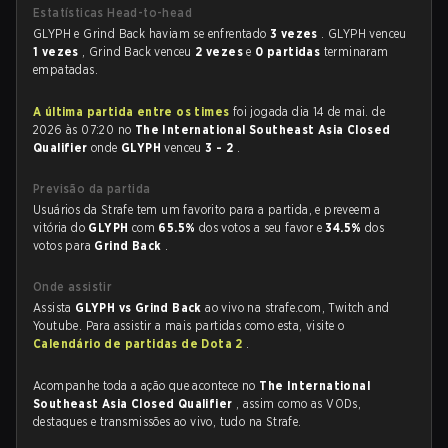
Estatísticas Head-to-head
GLYPH e Grind Back haviam se enfrentado
3 vezes
. GLYPH venceu
1 vezes
, Grind Back venceu
2 vezes
e
0 partidas
terminaram
empatadas.
A última partida entre os times
foi jogada dia 14 de mai. de
2026 às 07:20 no
The International Southeast Asia Closed
Qualifier
onde
GLYPH
venceu
3 - 2
.
Previsão da partida
Usuários da Strafe tem um favorito para a partida, e preveem a
vitória do
GLYPH
com
65.5%
dos votos a seu favor e
34.5%
dos
votos para
Grind Back
.
Onde assistir
Assista
GLYPH vs Grind Back
ao vivo na strafe.com, Twitch and
Youtube. Para assistir a mais partidas como esta, visite o
Calendário de partidas de Dota 2
.
Acompanhe toda a ação que acontece no
The International
Southeast Asia Closed Qualifier
, assim como as VODs,
destaques e transmissões ao vivo, tudo na Strafe.