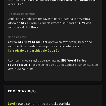
venceu
2 - 1
.
Previsão da partida
Usuários da Strafe tem um favorito para a partida, e preveem a
vitória do
GLYPH
com
65.3%
dos votos a seu favor e
34.7%
dos
votos para
Grind Back
.
Onde assistir
Assista
GLYPH vs Grind Back
ao vivo na strafe.com, Twitch and
Youtube. Para assistir a mais partidas como esta, visite o
Calendário de partidas de Dota 2
.
Acompanhe toda a ação que acontece no
EPL World Series
Southeast Asia
, assim como as VODs, destaques e transmissões ao
vivo, tudo na Strafe.
COMENTÁRIO
(
0
)
Login
para comentar sobre esta partida