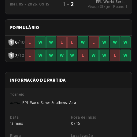
EPL World Series
1
-
2
mai. 05 - 2026, 09:15
Group Stage - Round 1
Southeast Asia
FORMULÁRIO
6
/10
L
W
W
L
L
W
L
W
W
W
7
/10
L
W
W
W
W
L
W
W
L
W
INFORMAÇÃO DE PARTIDA
Torneio
EPL World Series Southeast Asia
Data
Hora de início
13 maio
07:15
Etapa
Localização