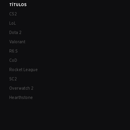
TÍTULOS
CS2
LoL
Dota 2
Valorant
R6:S
CoD
Rocket League
SC2
Overwatch 2
Hearthstone