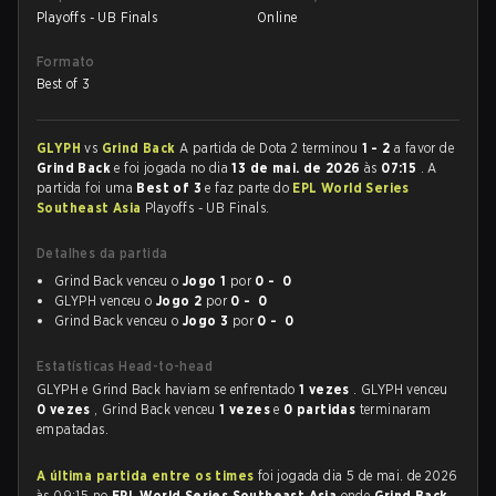
Playoffs - UB Finals
Online
Formato
Best of 3
GLYPH
vs
Grind Back
A partida de Dota 2 terminou
1 - 2
a favor de
Grind Back
e foi jogada no dia
13 de mai. de 2026
às
07:15
. A
partida foi uma
Best of 3
e faz parte do
EPL World Series
Southeast Asia
Playoffs - UB Finals.
Detalhes da partida
Grind Back venceu o
Jogo 1
por
0 - 0
GLYPH venceu o
Jogo 2
por
0 - 0
Grind Back venceu o
Jogo 3
por
0 - 0
Estatísticas Head-to-head
GLYPH e Grind Back haviam se enfrentado
1 vezes
. GLYPH venceu
0 vezes
, Grind Back venceu
1 vezes
e
0 partidas
terminaram
empatadas.
A última partida entre os times
foi jogada dia 5 de mai. de 2026
às 09:15 no
EPL World Series Southeast Asia
onde
Grind Back