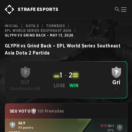
STRAFE ESPORTS
INICIAL
|
DOTA 2
|
TORNEIOS
|
EPL WORLD SERIES SOUTHEAST ASIA
|
GLYPH VS GRIND BACK - MAY 13, 2026
GLYPH
vs
Grind Back
–
EPL World Series Southeast
Asia
Dota 2
Partida
1
-
2
Gri
GLY
LOSE
WIN
Classificação #26
-
SEU VOTO
101 Previsões
GLY
WIN
Gri
111 points
35%