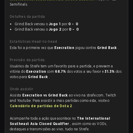
Semifinals.
Detalhes da partida
Grind Back venceu o
Jogo 1
por
0 - 0
Grind Back venceu o
Jogo 2
por
0 - 0
Estatísticas Head-to-head
Esta foi a primeira vez que
Execration
jogou contra
Grind Back
.
Previsão da partida
Usuários da Strafe tem um favorito para a partida, e preveem a
vitória do
Execration
com
68.7%
dos votos a seu favor e
31.3%
dos
votos para
Grind Back
.
Onde assistir
Assista
Execration vs Grind Back
ao vivo na strafe.com, Twitch
and Youtube. Para assistir a mais partidas como esta, visite o
Calendário de partidas de Dota 2
.
Acompanhe toda a ação que acontece no
The International
Southeast Asia Closed Qualifier
, assim como as VODs,
destaques e transmissões ao vivo, tudo na Strafe.