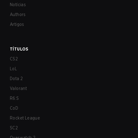
Notícias
Authors
Artigos
TÍTULOS
CS2
LoL
Dota 2
Valorant
R6:S
CoD
Rocket League
SC2
Overwatch 2