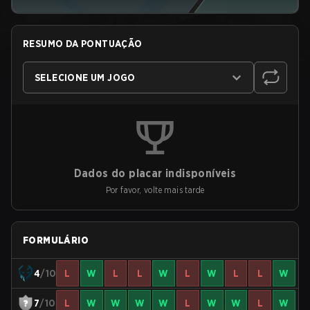
RESUMO DA PONTUAÇÃO
SELECIONE UM JOGO
Dados do placar indisponíveis
Por favor, volte mais tarde
FORMULÁRIO
4
/10
L
W
L
L
W
L
W
L
L
W
7
/10
L
W
W
W
W
L
W
W
L
W