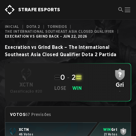
STRAFE ESPORTS
INICIAL
|
DOTA 2
|
TORNEIOS
|
THE INTERNATIONAL SOUTHEAST ASIA CLOSED QUALIFIER
|
EXECRATION VS GRIND BACK - JUN 22, 2026
Execration
vs
Grind Back
–
The International
Southeast Asia Closed Qualifier
Dota 2
Partida
0
-
2
Gri
XCTN
LOSE
WIN
Classificação #20
-
VOTOS
67 Previsões
XCTN
WIN
Gri
46 Votos
21 Votos