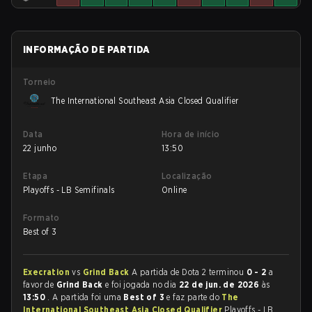
INFORMAÇÃO DE PARTIDA
Torneio
The International Southeast Asia Closed Qualifier
Data
Hora de início
22 junho
13:50
Etapa
Localização
Playoffs - LB Semifinals
Online
Formato
Best of 3
Execration
vs
Grind Back
A partida de Dota 2 terminou
0 - 2
a
favor de
Grind Back
e foi jogada no dia
22 de jun. de 2026
às
13:50
. A partida foi uma
Best of 3
e faz parte do
The
International Southeast Asia Closed Qualifier
Playoffs - LB