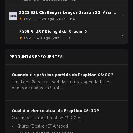
2025 ESL Challenger League Season 50: Asia -
Cup #1
CS2
11 – 29 ago. 2025
EA
2025 BLAST Rising Asia Season 2
CS2
1 – 3 ago. 2025
EA
PERGUNTAS FREQUENTES
Quando é a próxima partida da
Eruption
CS:GO
?
Eruption não possui partidas futuras agendadas no
banco de dados da Strafe.
Qual é o elenco atual da
Eruption
CS:GO
?
O elenco atual da
Eruption
CS:GO
é:
Khurts
"
BestronG
"
Artssed