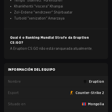
Tengis
"
sideffect
"
Purevsuren
Khankhentii
"
viscera
"
Khangai
Zol-Erdene
"
wndrzwer
"
Shijirbaatar
Turbold
"
xenization
"
Amarzaya
Qual é o Ranking Mundial Strafe da
Eruption
CS:GO
?
A Eruption CS:GO não está ranqueada atualmente.
INFORMACIÓN DEL EQUIPO
Nombre
Eruption
Esport
Counter-Strike 2
Situado en
Mongolia