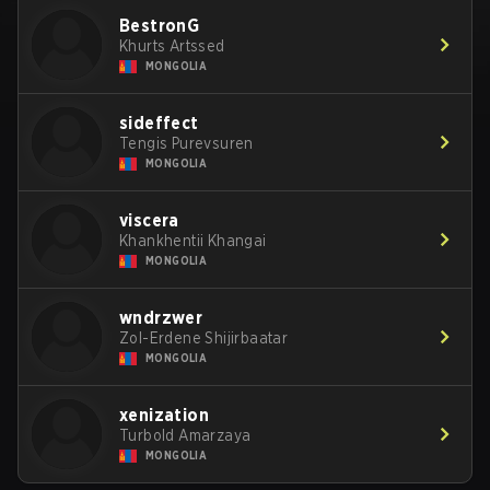
BestronG
Khurts Artssed
MONGOLIA
sideffect
Tengis Purevsuren
MONGOLIA
viscera
Khankhentii Khangai
MONGOLIA
wndrzwer
Zol-Erdene Shijirbaatar
MONGOLIA
xenization
Turbold Amarzaya
MONGOLIA