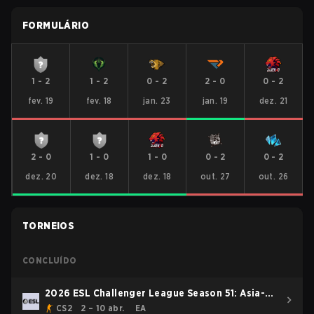
FORMULÁRIO
1
-
2
1
-
2
0
-
2
2
-
0
0
-
2
fev. 19
fev. 18
jan. 23
jan. 19
dez. 21
2
-
0
1
-
0
1
-
0
0
-
2
0
-
2
dez. 20
dez. 18
dez. 18
out. 27
out. 26
TORNEIOS
CONCLUÍDO
2026 ESL Challenger League Season 51: Asia-
Pacific - Cup #3
CS2
2 – 10 abr.
EA