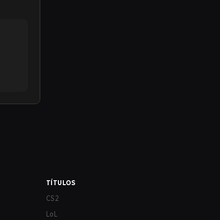
TÍTULOS
CS2
LoL