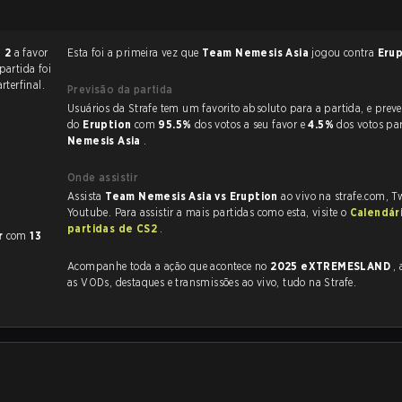
- 2
a favor
Esta foi a primeira vez que
Team Nemesis Asia
jogou contra
Eru
 partida foi
rterfinal.
Previsão da partida
Usuários da Strafe tem um favorito absoluto para a partida, e preveem a vitória
do
Eruption
com
95.5%
dos votos a seu favor e
4.5%
dos votos pa
Nemesis Asia
.
Onde assistir
Assista
Team Nemesis Asia vs Eruption
ao vivo na strafe.com, T
Youtube. Para assistir a mais partidas como esta, visite o
Calendár
partidas de CS2
.
r
com
13
Acompanhe toda a ação que acontece no
2025 eXTREMESLAND
, 
as VODs, destaques e transmissões ao vivo, tudo na Strafe.