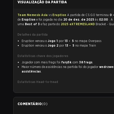
VISUALIZAÇÃO DA PARTIDA
Team Nemesis Asia
vs
Eruption
A partida de CS:GO terminou
0 
de
Eruption
e foi jogada no dia
20 de dez. de 2025
às
02:00
. A
uma
Best of 3
e faz parte do
2025 eXTREMESLAND
Bracket - Qua
Detalhes da partida
Eruption venceu o
Jogo 1
por
13 - 5
no mapa Overpass
Eruption venceu o
Jogo 2
por
13 - 5
no mapa Train
Estatísticas chave dos jogadores
Jogador com mais frags foi
fury5k
com
38 frags
.
Maior número de assistências na partida foi do jogador
wndrzwe
assistências
.
Estatísticas Head-to-head
COMENTÁRIO
(
0
)