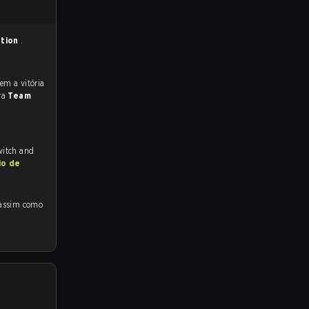
ption
.
ra
Team
witch and
io de
assim como