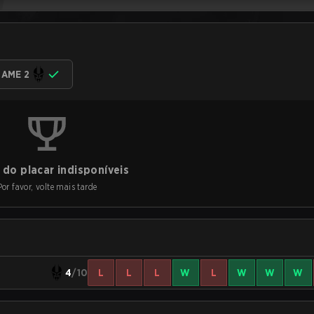
AME 2
do placar indisponíveis
Por favor, volte mais tarde
4
/10
L
L
L
W
L
W
W
W