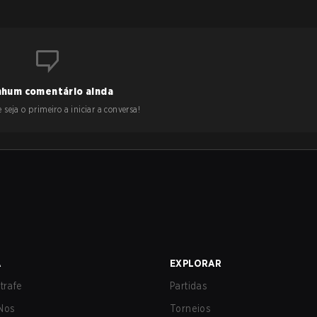
hum comentário ainda
 seja o primeiro a iniciar a conversa!
A
EXPLORAR
trafe
Partidas
Nos
Torneios