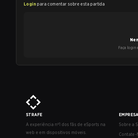
Login
para comentar sobre esta partida
Nen
Faça login e
STRAFE
EMPRES
A experiência nº1 dos fãs de eSports na
Sobre a S
web e em dispositivos móveis.
Contate-