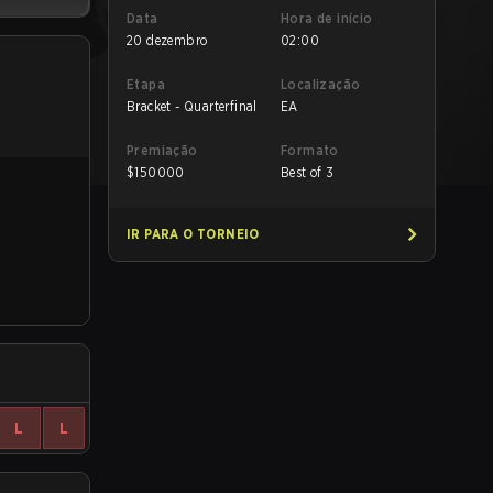
Data
Hora de início
20 dezembro
02:00
Etapa
Localização
Bracket - Quarterfinal
EA
Premiação
Formato
$
150000
Best of 3
IR PARA O TORNEIO
L
L