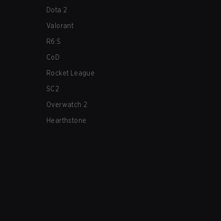
Dota 2
Valorant
R6:S
CoD
Rocket League
SC2
Overwatch 2
Hearthstone