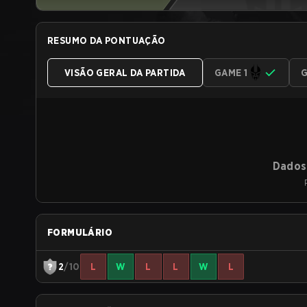
RESUMO DA PONTUAÇÃO
VISÃO GERAL DA PARTIDA
GAME 1
G
Dados 
FORMULÁRIO
2
/10
L
W
L
L
W
L