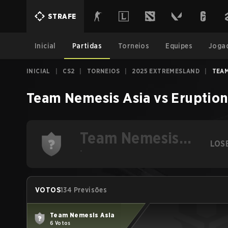
STRAFE
Inicial
Partidas
Torneios
Equipes
Joga
INICIAL
|
CS2
|
TORNEIOS
|
2025 EXTREMESLAND
|
TEAM
Team Nemesis Asia
vs
Eruption
Team Nemesis
LOS
Asia
-
VOTOS
134 Previsões
Team Nemesis Asia
6 Votos