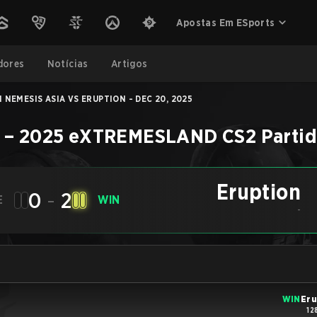
Apostas Em ESports
dores
Notícias
Artigos
 NEMESIS ASIA VS ERUPTION - DEC 20, 2025
–
2025 eXTREMESLAND
CS2
Parti
Eruption
0
-
2
E
WIN
-
WIN
Eru
12