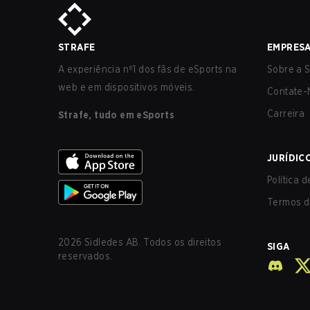
STRAFE
EMPRES
A experiência nº1 dos fãs de eSports na
Sobre a S
web e em dispositivos móveis.
Contate-
Carreira
Strafe, tudo em eSports
JURÍDIC
Política 
Termos d
2026
Sidledes AB. Todos os direitos
SIGA
reservados.