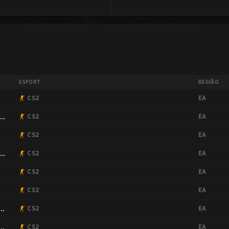
ESPORT
REGIÃO
EA
CS2
EA
CS2
EA
CS2
EA
CS2
EA
CS2
EA
CS2
EA
:
CS2
EA
:
CS2