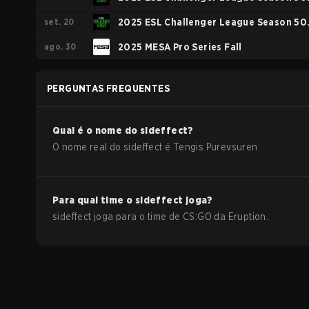
set. 20
Asia Cup #3
2025 ESL Challenger League Season 50
ago. 30
Asia Cup #2
2025 MESA Pro Series Fall
PERGUNTAS FREQUENTES
Qual é o nome do
sideffect
?
O nome real do
sideffect
é
Tengis Purevsuren
.
Para qual time o
sideffect
joga?
sideffect
joga para o time de
CS:GO
da
Eruption
.