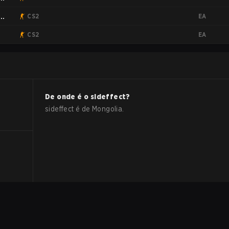
EA
:
CS2
EA
CS2
De onde é o
sideffect
?
sideffect
é de
Mongolia
.