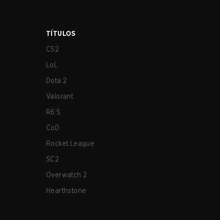
TÍTULOS
CS2
LoL
Dota 2
Valorant
R6:S
CoD
Rocket League
SC2
Overwatch 2
Hearthstone