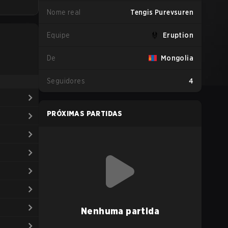
Nome real
Tengis Purevsuren
Equipe
Eruption
De
Mongolia
Seguidores
4
PRÓXIMAS PARTIDAS
Nenhuma partida