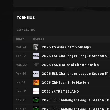
TORNEIOS
CONCLUÍDO
ENDED
NOMBRE
mai. 24
2026 CS Asia Championships
abr. 10
2026 ESL Challenger League Season 51:
mar. 20
Asia-Pacific - Cup #3
2026 ESN National Championship
fev. 24
2026 ESL Challenger League Season 51:
jan. 25
Asia-Pacific - Cup #1
2026 Zhi-Tech Elite Masters
dez. 21
2025 eXTREMESLAND
nov. 13
2025 ESL Challenger League Season 50
out. 17
Asia - Cup #4
2025 ESL Challenger League Season 50