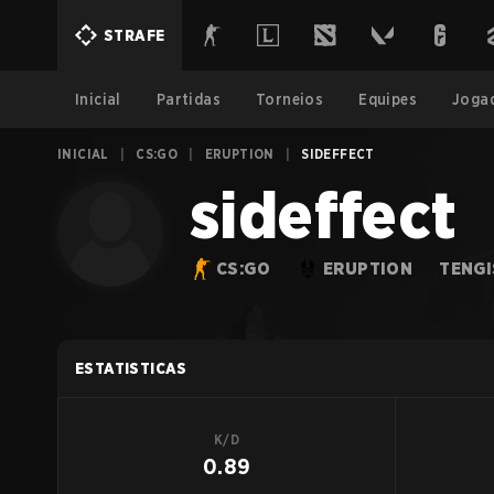
STRAFE
Inicial
Partidas
Torneios
Equipes
Joga
INICIAL
|
CS:GO
|
ERUPTION
|
SIDEFFECT
sideffect
CS:GO
ERUPTION
TENGI
ESTATISTICAS
K/D
0.89