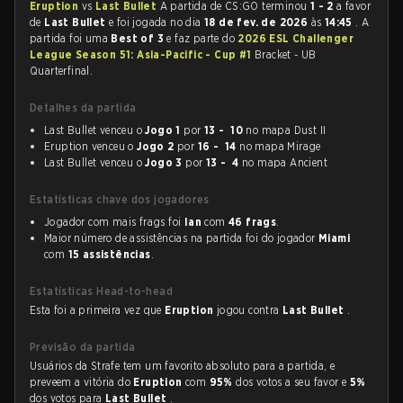
Eruption
vs
Last Bullet
A partida de CS:GO terminou
1 - 2
a favor
de
Last Bullet
e foi jogada no dia
18 de fev. de 2026
às
14:45
. A
partida foi uma
Best of 3
e faz parte do
2026 ESL Challenger
League Season 51: Asia-Pacific - Cup #1
Bracket - UB
Quarterfinal.
Detalhes da partida
Last Bullet venceu o
Jogo 1
por
13 - 10
no mapa Dust II
Eruption venceu o
Jogo 2
por
16 - 14
no mapa Mirage
Last Bullet venceu o
Jogo 3
por
13 - 4
no mapa Ancient
Estatísticas chave dos jogadores
Jogador com mais frags foi
Ian
com
46 frags
.
Maior número de assistências na partida foi do jogador
Miami
com
15 assistências
.
Estatísticas Head-to-head
Esta foi a primeira vez que
Eruption
jogou contra
Last Bullet
.
Previsão da partida
Usuários da Strafe tem um favorito absoluto para a partida, e
preveem a vitória do
Eruption
com
95%
dos votos a seu favor e
5%
dos votos para
Last Bullet
.