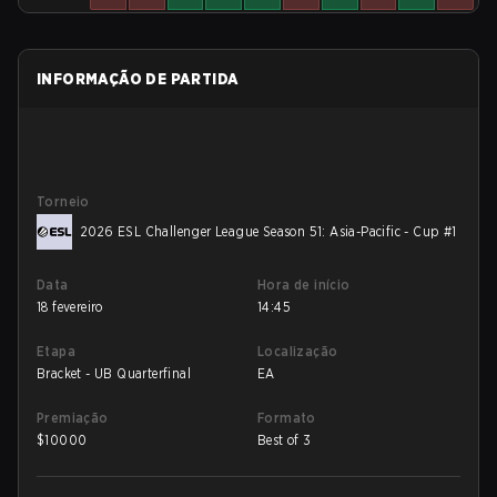
INFORMAÇÃO DE PARTIDA
Torneio
2026 ESL Challenger League Season 51: Asia-Pacific - Cup #1
Data
Hora de início
18 fevereiro
14:45
Etapa
Localização
Bracket - UB Quarterfinal
EA
Premiação
Formato
$
10000
Best of 3