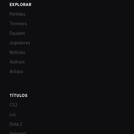
EXPLORAR
Partidas
Torneios
Equipes
Jogadores
Notícias
Authors
Artigos
TÍTULOS
CS2
LoL
Dota 2
Valorant