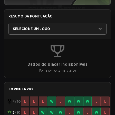
RESUMO DA PONTUAÇÃO
SELECIONE UM JOGO
Dados do placar indisponíveis
Por favor, volte mais tarde
FORMULÁRIO
4
/10
L
L
L
W
L
W
W
W
L
L
5
/10
L
L
W
W
W
L
W
L
W
L