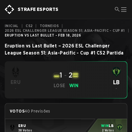
STRAFE ESPORTS
INICIAL
|
CS2
|
TORNEIOS
|
2026 ESL CHALLENGER LEAGUE SEASON 51: ASIA-PACIFIC - CUP #1
|
ERUPTION VS LAST BULLET - FEB 18, 2026
Eruption
vs
Last Bullet
–
2026 ESL Challenger
League Season 51: Asia-Pacific - Cup #1
CS2
Partida
1
-
2
LB
ERU
LOSE
WIN
-
-
VOTOS
40 Previsões
ERU
WIN
LB
38 Votos
2 Votos