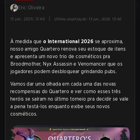
Eric Oliveira
|
13 jun., 2026, 13:40
Última atualização
:
13 jun., 2026, 13:40
À medida que
o International 2026
se aproxima,
nosso amigo Quartero renova seu estoque de itens
e apresenta um novo trio de cosméticos pra
Broodmother, Nyx Assassin e Venomancer que os
jogadores podem desbloquear grindando pubs.
Vamos dar uma olhada em cada uma das novas
recompensas do Quartero e ver como esses três
heróis se saíram no último torneio pra decidir se vale
a pena testá-los enquanto exibe seus novos
cosméticos
.