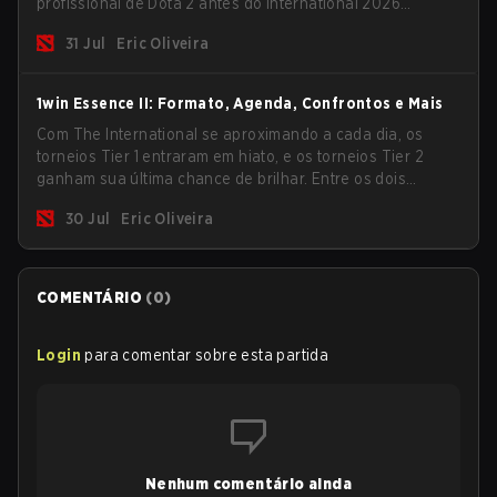
profissional de Dota 2 antes do International 2026
encerrar um ciclo competitivo e começar o próximo. A
31 Jul
Eric Oliveira
maioria das maiores equipes não participará do evento,
mas ainda temos alguns competidores interessantes,
incluindo as duas equipes chinesas mais fortes.
1win Essence II: Formato, Agenda, Confrontos e Mais
Com The International se aproximando a cada dia, os
torneios Tier 1 entraram em hiato, e os torneios Tier 2
ganham sua última chance de brilhar. Entre os dois
eventos restantes, temos o 1win Essence II com uma
30 Jul
Eric Oliveira
premiação de $200,000 USD e um punhado de grandes
equipes na lineup.
COMENTÁRIO
(
0
)
Login
para comentar sobre esta partida
Nenhum comentário ainda