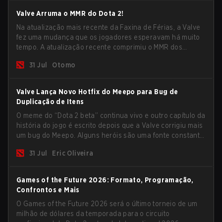
Valve Arruma o MMR do Dota 2!
Na atualização mais recente da Faxina de Férias, a Valve
fez uma mudança que os jogadores esperavam há muito
tempo. A atualização recente comprimiu o MMR dos
jogadores no ranking Imortal.
31 Jul
Otomo
Valve Lança Novo Hotfix do Meepo para Bug de
Duplicação de Itens
O meme do “Dota 2 beta” continua vivo e outro capítulo da
história do jogo é escrito depois que a Valve corrigiu mais
um bug do Meepo. Alguns heróis são uma fonte constante
de bugs e, dentre o lineup completo, Morphling, Rubick e
31 Jul
Eric Oliveira
Meepo são os mais afetados por esses problemas.
Games of the Future 2026: Formato, Programação,
Confrontos e Mais
O Games of the Future 2026 será o último torneio de um
milhão de dólares da temporada para o circuito