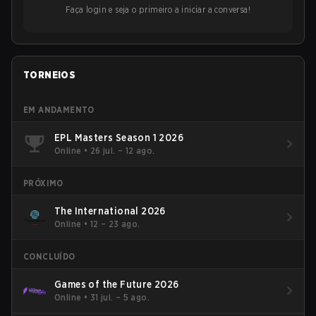
Faça login e seja o primeiro a iniciar a conversa!
TORNEIOS
EM ANDAMENTO
EPL Masters Season 1 2026
Online
•
26 jul. – 12 ago.
PRÓXIMO
The International 2026
Online
•
12 – 23 ago.
CONCLUÍDO
Games of the Future 2026
Online
•
31 jul. – 5 ago.