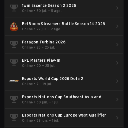
1win Essence Season 2 2026
Online
•
30 jul. – 5 ago.
BetBoom Streamers Battle Season 14 2026
Online
•
27 jul. – 2 ago.
Paragon Turbina 2026
Online
•
25 – 25 jul.
EPL Masters Play-In
Online
•
20 – 25 jul.
Esports World Cup 2026 Dota 2
Online
•
7 – 19 jul.
Esports Nations Cup Southeast Asia and
Oceania Qualifier
Online
•
30 jun. – 1 jul.
Esports Nations Cup Europe West Qualifier
Online
•
29 jun. – 1 jul.