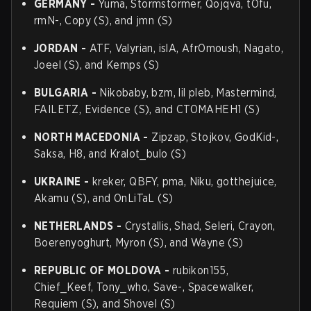
GERMANY
-
Yuma, Stormstormer, Qojqva, tOfu,
rmN-, Copy (S), and jmn (S)
JORDAN
-
ATF, Valyrian, islA, AfrOmoush, Nagato,
Joeel (S), and Kemps (S)
BULGARIA
-
Nikobaby, bzm, lil pleb, Mastermind,
FAILETZ, Evidence (S), and CTOMAHEH1 (S)
NORTH MACEDONIA
-
Zipzap, Stojkov, GodKid-,
Saksa, H8, and Kralot_bulo (S)
UKRAINE
-
kreker, QBFY, pma, Niku, gotthejuice,
Akamu (S), and OnLiTaL (S)
NETHERLANDS
-
Crystallis, Shad, Seleri, Crayon,
Boerenyoghurt, Myron (S), and Wayne (S)
REPUBLIC OF MOLDOVA
-
rubikon155,
Chief_Keef, Tony_who, Save-, Spacewalker,
Requiem (S), and Shovel (S)