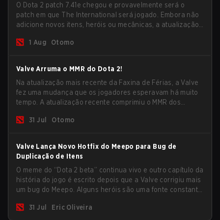
O Dota 2 patch 7.41e chegou e provavelmente será o
patch em que The International será jogado. Embora não
adicione novos itens, heróis ou mecânicas, a atualização
mais recente ajuda bastante a resolver alguns dos
1 Aug
Otomo
maiores problemas do jogo.
Valve Arruma o MMR do Dota 2!
Na atualização mais recente da Faxina de Férias, a Valve
fez uma mudança que os jogadores esperavam há muito
tempo. A atualização recente comprimiu o MMR dos
jogadores no ranking Imortal.
31 Jul
Otomo
Valve Lança Novo Hotfix do Meepo para Bug de
Duplicação de Itens
O meme do “Dota 2 beta” continua vivo e outro capítulo da
história do jogo é escrito depois que a Valve corrigiu mais
um bug do Meepo. Alguns heróis são uma fonte constante
de bugs e, dentre o lineup completo, Morphling, Rubick e
31 Jul
Eric Oliveira
Meepo são os mais afetados por esses problemas.