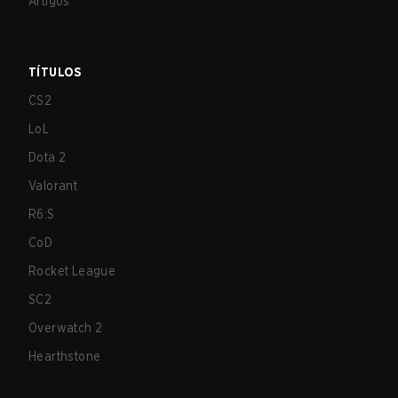
Artigos
TÍTULOS
CS2
LoL
Dota 2
Valorant
R6:S
CoD
Rocket League
SC2
Overwatch 2
Hearthstone