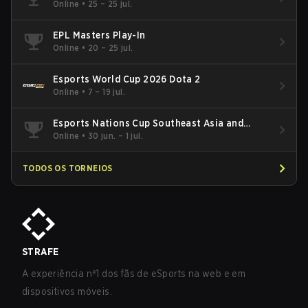
Online
•
25 – 25 jul.
EPL Masters Play-In
Online
•
20 – 25 jul.
Esports World Cup 2026 Dota 2
Online
•
7 – 19 jul.
Esports Nations Cup Southeast Asia and
Oceania Qualifier
Online
•
30 jun. – 1 jul.
TODOS OS TORNEIOS
STRAFE
A experiência nº1 dos fãs de eSports na web e em
dispositivos móveis.