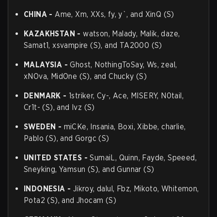
CHINA
-
Ame, Xm, XXs, fy, y`, and XinQ (S)
KAZAKHSTAN
-
watson, Malady, Malik, daze,
Samat1, xsvampire (S), and TA2000 (S)
MALAYSIA
-
Ghost, NothingToSay, Ws, zeal,
xNOva, MidOne (S), and Chucky (S)
DENMARK
-
1striker, Cy-, Ace, MISERY, N0tail,
Cr1t- (S), and Ivz (S)
SWEDEN
-
miCKe, Insania, Boxi, Xibbe, charlie,
Pablo (S), and Gorgc (S)
UNITED STATES
-
SumaiL, Quinn, Fayde, Speeed,
Sneyking, Yamsun (S), and Gunnar (S)
INDONESIA
-
Jikroy, dalul, Fbz, Mikoto, Whitemon,
Pota2 (S), and Jhocam (S)