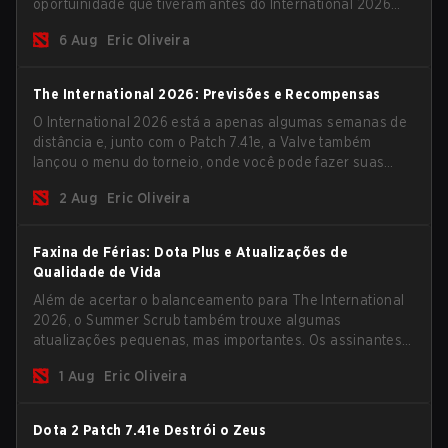
oportuinidade que tiveram antes do International 2026
começar e as equipes avançarem com tudo pra
6 Aug
Eric Oliveira
conquistar uma chance de glória eterna.
The International 2026: Previsões e Recompensas
O International 2026 está a apenas algumas semanas de
distância e, junto com o Patch 7.41e, a Valve também
lançou o menu do torneio, onde você pode fazer suas
previsões para a Fase de Grupos e conferir as
2 Aug
Eric Oliveira
recompensas deste ano.
Faxina de Férias: Dota Plus e Atualizações de
Qualidade de Vida
Além de acertar o balanceamento para The International
2026, o Summer Scrub também trouxe algumas
atualizações pequenas, mas importantes. Os assinantes
do Dota Plus receberam uma nova tela de breakdown
1 Aug
Eric Oliveira
pós-jogo e agora todos os jogadores podem vincular
teclas de atalho para unidades não-herói
separadamente.
Dota 2 Patch 7.41e Destrói o Zeus