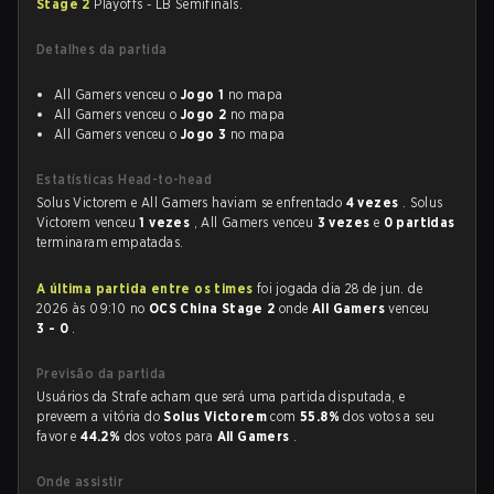
Stage 2
Playoffs - LB Semifinals.
Detalhes da partida
All Gamers venceu o
Jogo 1
no mapa
All Gamers venceu o
Jogo 2
no mapa
All Gamers venceu o
Jogo 3
no mapa
Estatísticas Head-to-head
Solus Victorem e All Gamers haviam se enfrentado
4 vezes
. Solus
Victorem venceu
1 vezes
, All Gamers venceu
3 vezes
e
0 partidas
terminaram empatadas.
A última partida entre os times
foi jogada dia 28 de jun. de
2026 às 09:10 no
OCS China Stage 2
onde
All Gamers
venceu
3 - 0
.
Previsão da partida
Usuários da Strafe acham que será uma partida disputada, e
preveem a vitória do
Solus Victorem
com
55.8%
dos votos a seu
favor e
44.2%
dos votos para
All Gamers
.
Onde assistir