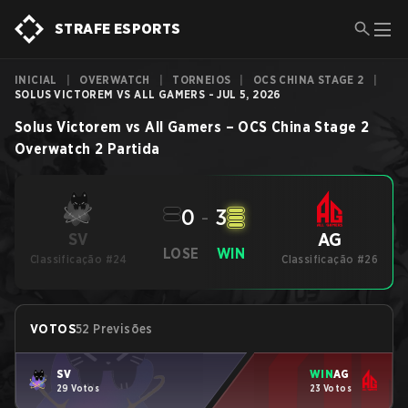
STRAFE ESPORTS
INICIAL
|
OVERWATCH
|
TORNEIOS
|
OCS CHINA STAGE 2
|
SOLUS VICTOREM VS ALL GAMERS - JUL 5, 2026
Solus Victorem
vs
All Gamers
–
OCS China Stage 2
Overwatch 2
Partida
0
-
3
AG
SV
LOSE
WIN
Classificação #24
Classificação #26
VOTOS
52 Previsões
SV
WIN
AG
29 Votos
23 Votos