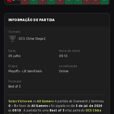
INFORMAÇÃO DE PARTIDA
Torneio
OCS China Stage 2
Data
Hora de início
05 julho
09:10
Etapa
Localização
Playoffs - LB Semifinals
Online
Formato
Best of 3
Solus Victorem
vs
All Gamers
A partida de Overwatch 2 terminou
0 - 3
a favor de
All Gamers
e foi jogada no dia
5 de jul. de 2026
às
09:10
. A partida foi uma
Best of 3
e faz parte do
OCS China