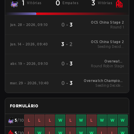
1
0
3
Vitórias
Empates
Vitórias
OCS China Stage 2
0
-
3
jun. 28 - 2026, 09:10
Round 1
OCS China Stage 2
3
-
2
jun. 14 - 2026, 09:40
Seeding Decider
Matches - Round 1
Overwatch
0
-
3
abr. 19 - 2026, 09:10
Champions Series -
Round Robin Stage
China Stage 1
Overwatch Champions
0
-
3
mar. 29 - 2026, 10:40
Series - China Stage 1
Seeding Decider -
Round 1
FORMULÁRIO
5
/10
L
L
L
W
L
W
L
W
W
W
5
/10
L
W
L
W
L
W
W
L
L
W