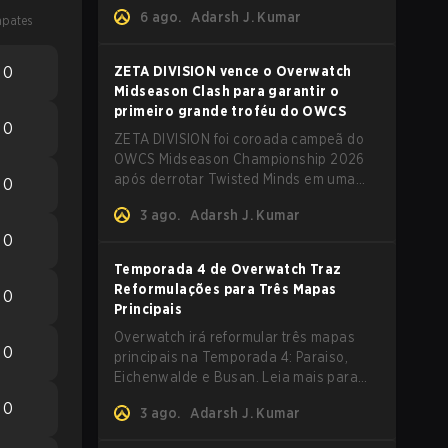
Tank. Leia mais para mais detalhes.
6 ago.
Adarsh J. Kumar
pates
0
ZETA DIVISION vence o Overwatch
Midseason Clash para garantir o
primeiro grande troféu do OWCS
0
ZETA DIVISION foi coroada campeã do
OWCS Midseason Championship 2026
após derrotar Twisted Minds em uma
0
emocionante Grand Final no formato
3 ago.
Adarsh J. Kumar
first-to-four.
0
Temporada 4 de Overwatch Traz
Reformulações para Três Mapas
0
Principais
Overwatch irá reformular três mapas
0
principais na Temporada 4: Paraiso,
Eichenwalde e Busan. Leia mais para
saber sobre as mudanças nos mapas.
0
3 ago.
Adarsh J. Kumar