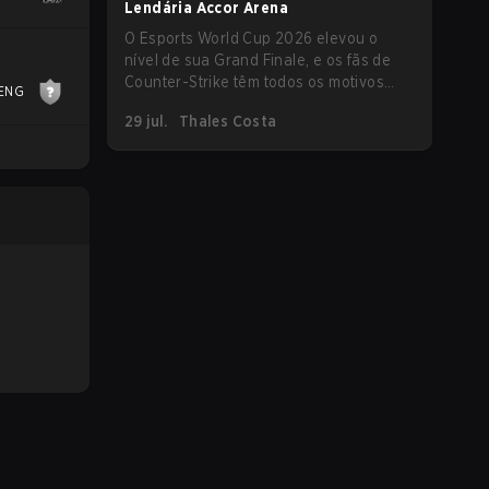
Lendária Accor Arena
O Esports World Cup 2026 elevou o
nível de sua Grand Finale, e os fãs de
Counter-Strike têm todos os motivos
ENG
para ficarem animados. A Final do
29 jul.
Thales Costa
Campeonato de Counter-Strike 2 do
torneio será realizada na histórica
Accor Arena de Paris, marcando o
capítulo final do maior evento de
esports do mundo.