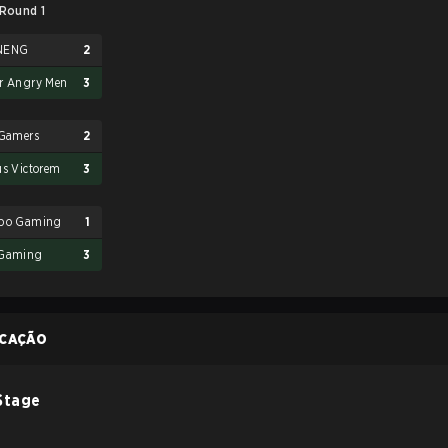
Round 1
NENG
2
r Angry Men
3
 Gamers
2
us Victorem
3
bo Gaming
1
Gaming
3
ICAÇÃO
Stage