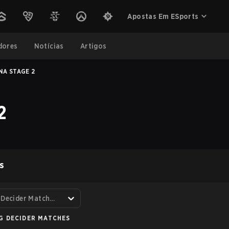
Apostas Em ESports
dores
Notícias
Artigos
NA STAGE 2
2
S
Seeding Decider Matches
G DECIDER MATCHES