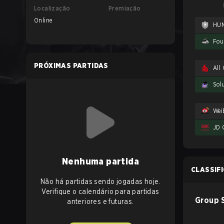
Localização
Premiação
Online
HU
Fou
PRÓXIMAS PARTIDAS
All
Sol
Wei
JD 
Nenhuma partida
CLASSIF
Não há partidas sendo jogadas hoje.
Verifique o calendário para partidas
Group 
anteriores e futuras.