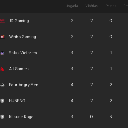
Jogada
Vitórias
Perdas
Em
2
2
0
JD Gaming
2
2
0
Weibo Gaming
3
2
1
Solus Victorem
3
2
1
All Gamers
4
2
2
Four Angry Men
4
2
2
HUNENG
3
0
3
Kitsune Kage