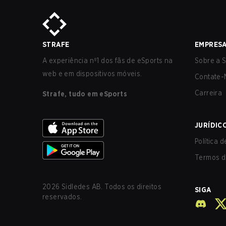
STRAFE
EMPRES
A experiência nº1 dos fãs de eSports na
Sobre a S
web e em dispositivos móveis.
Contate-
Carreira
Strafe, tudo em eSports
JURÍDIC
Política 
Termos d
2026
Sidledes AB. Todos os direitos
SIGA
reservados.