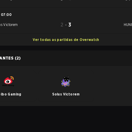
07:00
2
-
3
us Victorem
HUN
Ver todas as partidas de Overwatch
PANTES
(2)
ibo Gaming
Solus Victorem