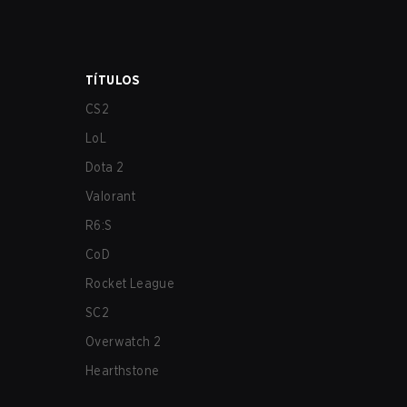
TÍTULOS
CS2
LoL
Dota 2
Valorant
R6:S
CoD
Rocket League
SC2
Overwatch 2
Hearthstone