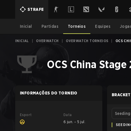
STRAFE
Inicial
Partidas
Torneios
Equipes
Joga
INICIAL
|
OVERWATCH
|
OVERWATCH TORNEIOS
|
OCS CHI
OCS China Stage 
INFORMAÇÕES DO TORNEIO
BRACKET
Esport
Data
6 jun. – 5 jul.
SEEDIN