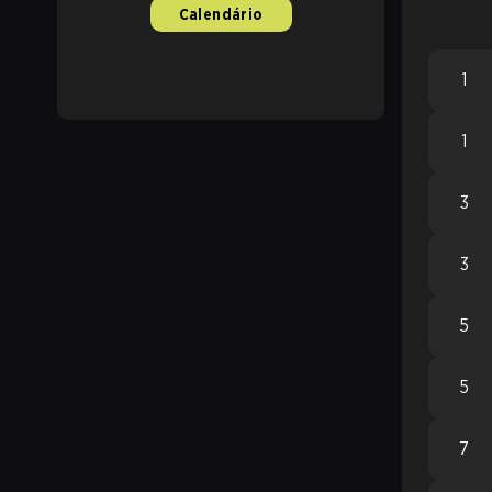
Calendário
1
1
3
3
5
5
7