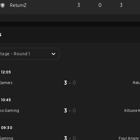
3
0
3
ReturnZ
S
tage - Round 1
12:05
3
-
0
 Gamers
Ret
10:45
3
-
0
bo Gaming
Kitsune 
09:30
3
-
0
Gaming
Four Angry