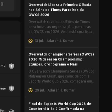
0
Overwatch Libera a Primeira Olhada
nas Skins de Times Parceiros da
OWCS 2026
Overwatch revelou as Skins de Times
para todas as organizações parceiras
da OWCS em 2026. Aqui está uma lista
completa das skins em destaque e tudo
31 jul.
Adarsh J. Kumar
o mais que você precisa saber.
Overwatch Champions Series (OWCS)
2026 Midseason Championship:
Equipes, Cronograma e Mais
urnZ
O Overwatch Champions Series (OWCS)
Midseason Clash, que coincide com a
Esports World Cup 2026, começará em
breve. Aqui está tudo o que você
Kage
29 jul.
Adarsh J. Kumar
precisa saber sobre o torneio.
Final do Esports World Cup 2026 de
Counter-Strike 2 Confirmada na
 Men