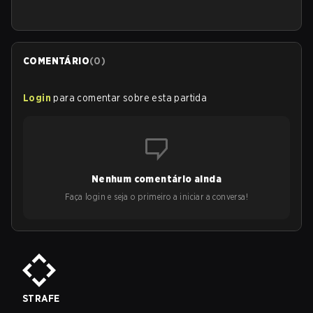
COMENTÁRIO
(
0
)
Login
para comentar sobre esta partida
Nenhum comentário ainda
Faça login e seja o primeiro a iniciar a conversa!
STRAFE