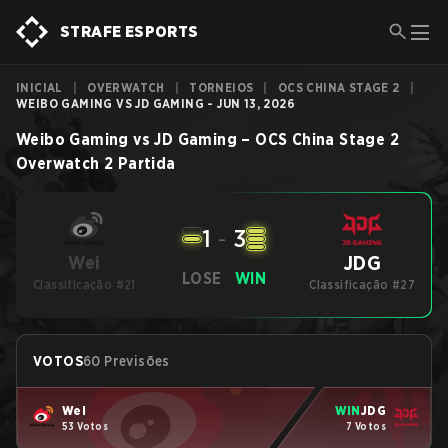
STRAFE ESPORTS
INICIAL
|
OVERWATCH
|
TORNEIOS
|
OCS CHINA STAGE 2
|
WEIBO GAMING VS JD GAMING - JUN 13, 2026
Weibo Gaming
vs
JD Gaming
–
OCS China Stage 2
Overwatch 2
Partida
1
-
3
JDG
Wei
LOSE
WIN
Classificação #21
Classificação #27
VOTOS
60 Previsões
Wei
WIN
JDG
53 Votos
7 Votos