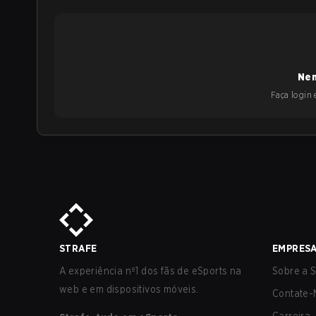
Nen
Faça login e
STRAFE
EMPRES
A experiência nº1 dos fãs de eSports na
Sobre a S
web e em dispositivos móveis.
Contate-