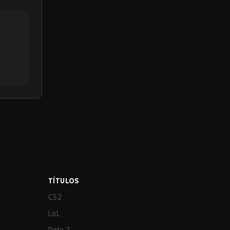
TÍTULOS
CS2
LoL