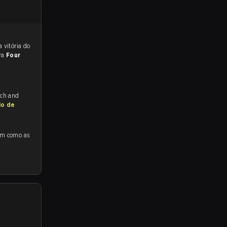
 para a partida, e preveem a vitória do
ra
Four
tch and
io de
mo as