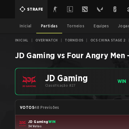
STRAFE
Inicial
Partidas
Torneios
Equipes
Joga
INICIAL
|
OVERWATCH
|
TORNEIOS
|
OCS CHINA STAGE 2
JD Gaming
vs
Four Angry Men
JD Gaming
WIN
Classificação #27
VOTOS
48 Previsões
JD Gaming
WIN
34 Votos