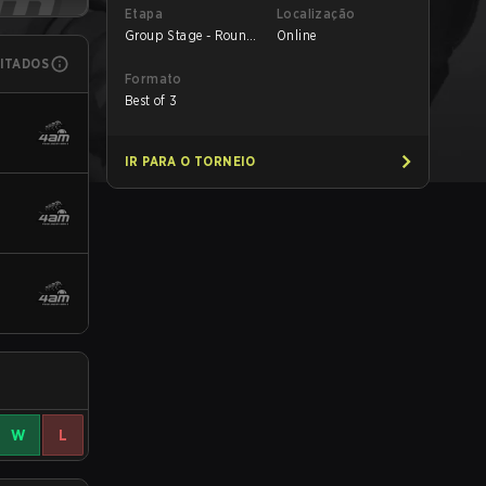
Etapa
Localização
Group Stage - Round
Online
1
MITADOS
Formato
Best of 3
IR PARA O TORNEIO
W
L