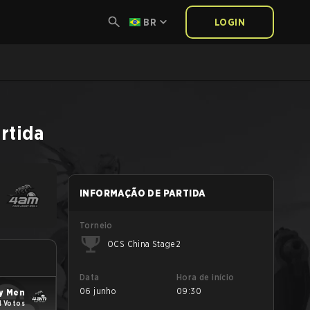
BR
LOGIN
rtida
INFORMAÇÃO DE PARTIDA
Torneio
OCS China Stage 2
Data
Hora de início
06 junho
09:30
y Men
4 Votos