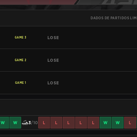
DADOS DE PARTIDOS LI
LOSE
GAME
3
LOSE
GAME
2
LOSE
GAME
1
W
W
3
/10
L
L
L
L
L
W
W
L