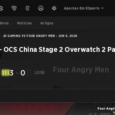
Apostas Em ESports
dores
Notícias
Artigos
|
JD GAMING VS FOUR ANGRY MEN - JUN 6, 2026
–
OCS China Stage 2
Overwatch 2
Pa
Four Angry Men
3
-
0
LOSE
-
Four Angr
1