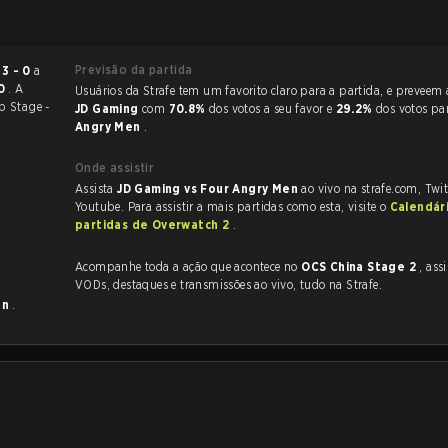
Previsão da partida
ou
3 - 0
a
30
. A
Usuários da Strafe tem um favorito claro
p Stage -
JD Gaming
com
70.8%
dos votos a seu favor e
29.2%
dos votos pa
Angry Men
.
Onde assistir
Assista
JD Gaming vs Four Angry Men
ao vivo na strafe.com, Twi
Youtube. Para assistir a mais partidas como esta, visite o
Calendár
partidas de Overwatch 2
.
Acompanhe toda a ação que acontece no
OCS China Stage 2
, assim co
VODs, destaques e transmissões ao vivo, tudo na Strafe.
en
.