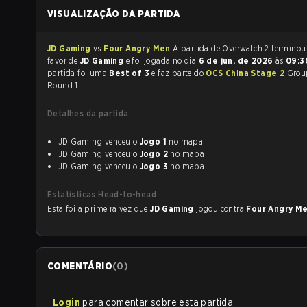
VISUALIZAÇÃO DA PARTIDA
JD Gaming
vs
Four Angry Men
A partida de Overwatch 2 termin
favor de
JD Gaming
e foi jogada no dia
6 de jun. de 2026
às
09:
partida foi uma
Best of 3
e faz parte do
OCS China Stage 2
Grou
Round 1.
Detalhes da partida
JD Gaming venceu o
Jogo 1
no mapa
JD Gaming venceu o
Jogo 2
no mapa
JD Gaming venceu o
Jogo 3
no mapa
Estatísticas Head-to-head
Esta foi a primeira vez que
JD Gaming
jogou contra
Four Angry M
COMENTÁRIO
(
0
)
Login
para comentar sobre esta partida