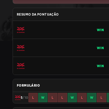
RESUMO DA PONTUAÇÃO
WIN
WIN
WIN
FORMULÁRIO
5
/10
L
W
L
L
W
L
W
L