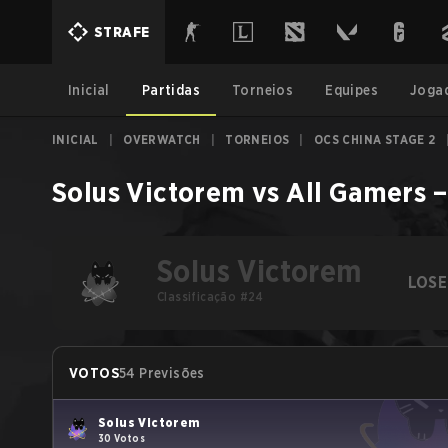
STRAFE
Inicial
Partidas
Torneios
Equipes
Joga
INICIAL
|
OVERWATCH
|
TORNEIOS
|
OCS CHINA STAGE 2
Solus Victorem
vs
All Gamers
Solus Victorem
LOSE
Classificação #24
VOTOS
54 Previsões
Solus Victorem
30 Votos