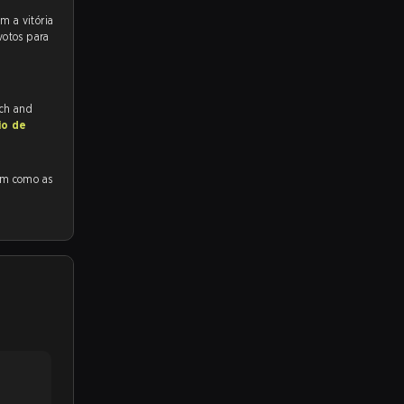
votos para
tch and
io de
mo as