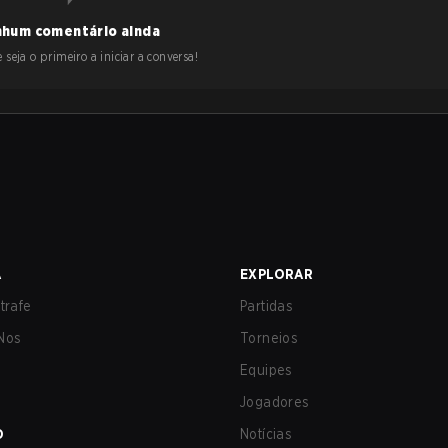
hum comentário ainda
 seja o primeiro a iniciar a conversa!
A
EXPLORAR
trafe
Partidas
Nos
Torneios
Equipes
Jogadores
O
Notícias