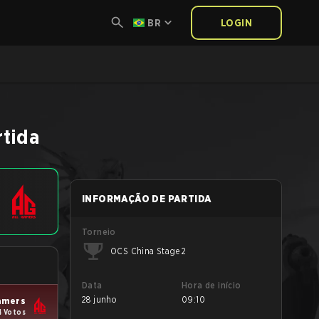
BR
LOGIN
rtida
INFORMAÇÃO DE PARTIDA
Torneio
OCS China Stage 2
Data
Hora de início
28 junho
09:10
amers
4 Votos