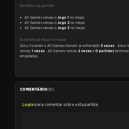
Detalhes da partida
All Gamers venceu o
Jogo 1
no mapa
All Gamers venceu o
Jogo 2
no mapa
All Gamers venceu o
Jogo 3
no mapa
Estatísticas Head-to-head
Solus Victorem e All Gamers haviam se enfrentado
3 vezes
. Solus 
venceu
1 vezes
, All Gamers venceu
2 vezes
e
0 partidas
termina
empatadas.
COMENTÁRIO
(
0
)
Login
para comentar sobre esta partida