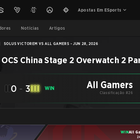
Apostas Em ESports
dores
Notícias
Artigos
|
SOLUS VICTOREM VS ALL GAMERS - JUN 28, 2026
–
OCS China Stage 2
Overwatch 2
Pa
All Gamers
0
-
3
WIN
Classificação #26
WIN
All G
2