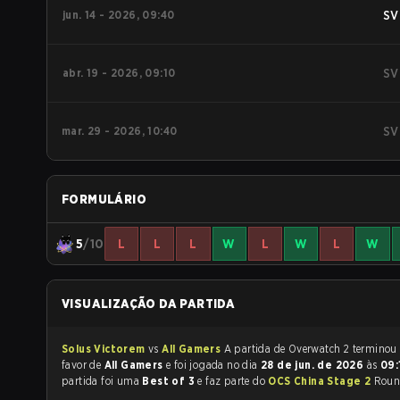
jun. 14 - 2026, 09:40
SV
abr. 19 - 2026, 09:10
SV
mar. 29 - 2026, 10:40
SV
FORMULÁRIO
5
/10
L
L
L
W
L
W
L
W
VISUALIZAÇÃO DA PARTIDA
Solus Victorem
vs
All Gamers
A partida de Overwatch 2 termino
favor de
All Gamers
e foi jogada no dia
28 de jun. de 2026
às
09
partida foi uma
Best of 3
e faz parte do
OCS China Stage 2
Roun