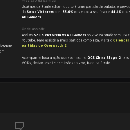
Previsão da partida
Usuários da Strafe acham que será uma partida disputada, e preveem a vitória
do
Solus Victorem
com
55.6%
dos votos a seu favor e
44.4%
dos 
All Gamers
.
Onde assistir
Assista
Solus Victorem vs All Gamers
ao vivo na strafe.com, Twi
Youtube. Para assistir a mais partidas como esta, visite o
Calendár
partidas de Overwatch 2
.
Victorem
ram
Acompanhe toda a ação que acontece no
OCS China Stage 2
, assim co
VODs, destaques e transmissões ao vivo, tudo na Strafe.