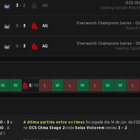
OCS Chi
3
-
2
AG
Seeding Decider Match
Overwatch Champions Series - Ch
0
-
3
AG
Round R
Overwatch Champions Series - Ch
0
-
3
AG
Seeding Decid
W
W
5
/10
L
W
L
W
L
W
W
L
u
0 - 3
a
A última partida entre os times
foi jogada dia 14 de jun. de 2026 às 09:40
:10
. A
no
OCS China Stage 2
onde
Solus Victorem
venceu
3 - 2
.
d 1.