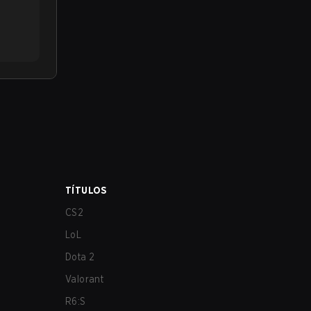
TÍTULOS
CS2
LoL
Dota 2
Valorant
R6:S