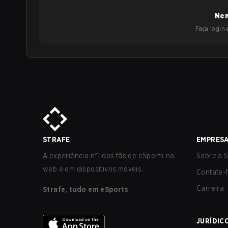
Nen
Faça login e
STRAFE
EMPRES
A experiência nº1 dos fãs de eSports na
Sobre a S
web e em dispositivos móveis.
Contate-
Carreira
Strafe, tudo em eSports
JURÍDIC