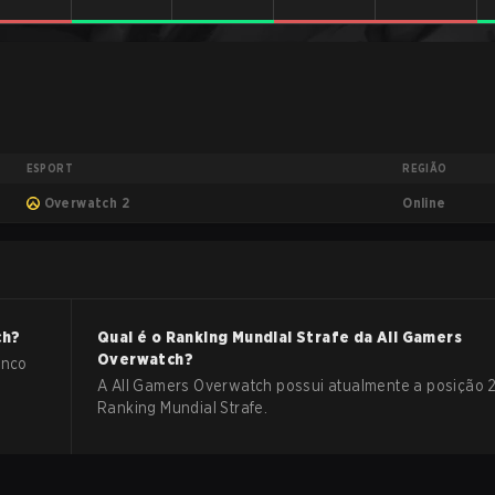
ESPORT
REGIÃO
Online
Overwatch 2
ch
?
Qual é o Ranking Mundial Strafe da
All Gamers
Overwatch
?
anco
A All Gamers Overwatch possui atualmente a posição 
Ranking Mundial Strafe.