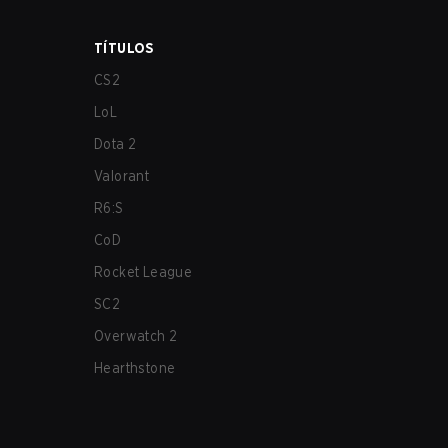
TÍTULOS
CS2
LoL
Dota 2
Valorant
R6:S
CoD
Rocket League
SC2
Overwatch 2
Hearthstone