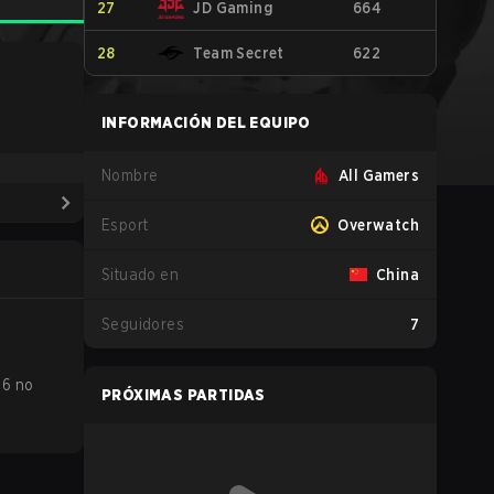
27
JD Gaming
664
28
Team Secret
622
INFORMACIÓN DEL EQUIPO
Nombre
All Gamers
Esport
Overwatch
Situado en
China
Seguidores
7
26 no
PRÓXIMAS PARTIDAS