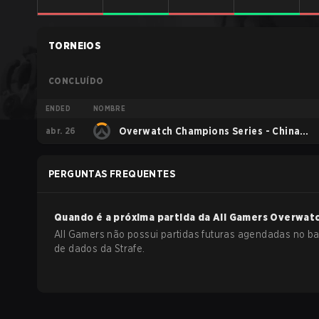
TORNEIOS
CONCLUÍDO
ENDED
NOMBRE
abr. 26
Overwatch Champions Series - China
Stage 1
PERGUNTAS FREQUENTES
Quando é a próxima partida da
All Gamers
Overwat
All Gamers não possui partidas futuras agendadas no b
de dados da Strafe.