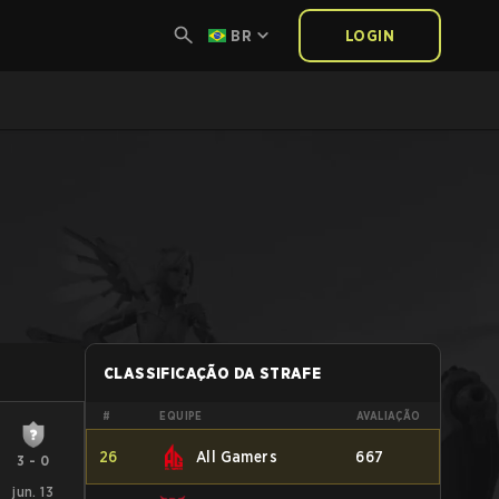
BR
LOGIN
CLASSIFICAÇÃO DA STRAFE
#
EQUIPE
AVALIAÇÃO
26
All Gamers
667
3
-
0
jun. 13