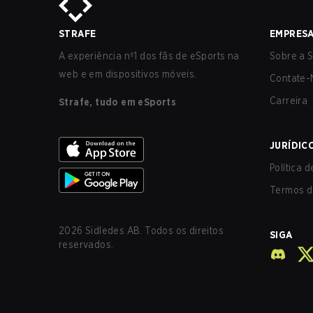
STRAFE
EMPRES
A experiência nº1 dos fãs de eSports na
Sobre a S
web e em dispositivos móveis.
Contate-
Carreira
Strafe, tudo em eSports
JURÍDIC
Política 
Termos d
2026
Sidledes AB. Todos os direitos
SIGA
reservados.