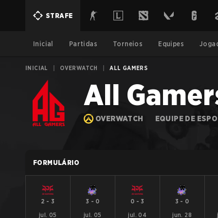
STRAFE
Inicial
Partidas
Torneios
Equipes
Joga
INICIAL
|
OVERWATCH
|
ALL GAMERS
All Gamer
OVERWATCH
EQUIPE DE ESP
FORMULÁRIO
2
-
3
3
-
0
0
-
3
3
-
0
jul. 05
jul. 05
jul. 04
jun. 28