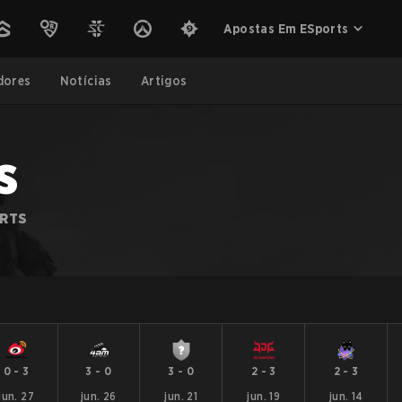
Apostas Em ESports
dores
Notícias
Artigos
s
ORTS
0
-
3
3
-
0
3
-
0
2
-
3
2
-
3
jun. 27
jun. 26
jun. 21
jun. 19
jun. 14