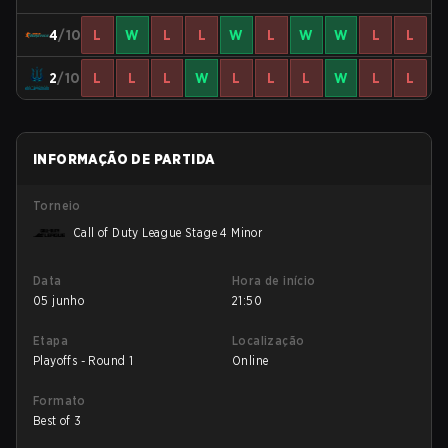
4
/10
L
W
L
L
W
L
W
W
L
L
2
/10
L
L
L
W
L
L
L
W
L
L
INFORMAÇÃO DE PARTIDA
Torneio
Call of Duty League Stage 4 Minor
Data
Hora de início
05 junho
21:50
Etapa
Localização
Playoffs - Round 1
Online
Formato
Best of 3