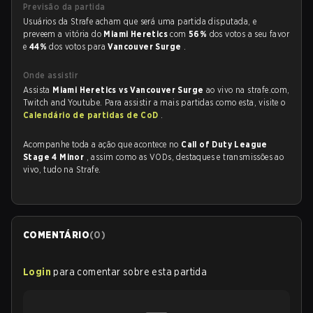
Previsão da partida
Usuários da Strafe acham que será uma partida disputada, e
preveem a vitória do
Miami Heretics
com
56%
dos votos a seu favor
e
44%
dos votos para
Vancouver Surge
.
Onde assistir
Assista
Miami Heretics vs Vancouver Surge
ao vivo na strafe.com,
Twitch and Youtube. Para assistir a mais partidas como esta, visite o
Calendário de partidas de CoD
.
Acompanhe toda a ação que acontece no
Call of Duty League
Stage 4 Minor
, assim como as VODs, destaques e transmissões ao
vivo, tudo na Strafe.
COMENTÁRIO
(
0
)
Login
para comentar sobre esta partida