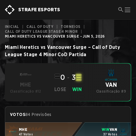
STRAFE ESPORTS
INICIAL
|
CALL OF DUTY
|
TORNEIOS
|
CALL OF DUTY LEAGUE STAGE 4 MINOR
|
MIAMI HERETICS VS VANCOUVER SURGE - JUN 5, 2026
Miami Heretics
vs
Vancouver Surge
–
Call of Duty
League Stage 4 Minor
CoD
Partida
0
-
3
VAN
MHE
LOSE
WIN
Classificação #12
Classificação #9
VOTOS
84 Previsões
MHE
WIN
VAN
47 Votos
37 Votos