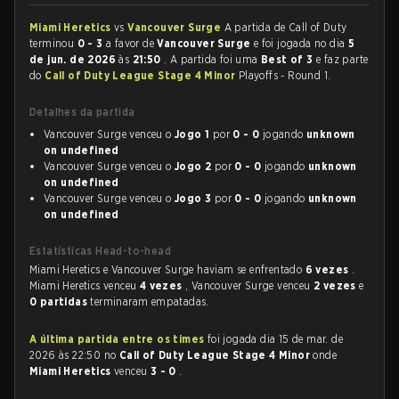
Miami Heretics
vs
Vancouver Surge
A partida de Call of Duty
terminou
0 - 3
a favor de
Vancouver Surge
e foi jogada no dia
5
de jun. de 2026
às
21:50
. A partida foi uma
Best of 3
e faz parte
do
Call of Duty League Stage 4 Minor
Playoffs - Round 1.
Detalhes da partida
Vancouver Surge venceu o
Jogo 1
por
0 - 0
jogando
unknown
on undefined
Vancouver Surge venceu o
Jogo 2
por
0 - 0
jogando
unknown
on undefined
Vancouver Surge venceu o
Jogo 3
por
0 - 0
jogando
unknown
on undefined
Estatísticas Head-to-head
Miami Heretics e Vancouver Surge haviam se enfrentado
6 vezes
.
Miami Heretics venceu
4 vezes
, Vancouver Surge venceu
2 vezes
e
0 partidas
terminaram empatadas.
A última partida entre os times
foi jogada dia 15 de mar. de
2026 às 22:50 no
Call of Duty League Stage 4 Minor
onde
Miami Heretics
venceu
3 - 0
.