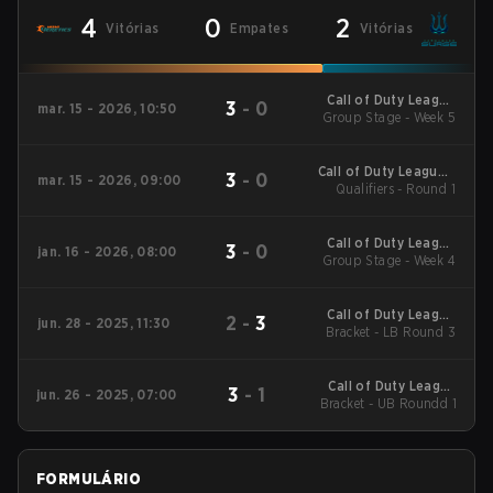
4
0
2
Vitórias
Empates
Vitórias
Call of Duty League
3
-
0
mar. 15 - 2026, 10:50
2026 Regular Season
Group Stage - Week 5
Stage 2 Qualifiers
Call of Duty League -
3
-
0
mar. 15 - 2026, 09:00
Call of Duty League
Qualifiers - Round 1
Stage 2 Major
Qualifiers
Call of Duty League
3
-
0
jan. 16 - 2026, 08:00
2026 Regular Season
Group Stage - Week 4
Stage 1 Qualifiers
Call of Duty League
2
-
3
jun. 28 - 2025, 11:30
Bracket - LB Round 3
2025 CDL
Championship
Call of Duty League
3
-
1
jun. 26 - 2025, 07:00
Bracket - UB Roundd 1
2025 CDL
Championship
FORMULÁRIO