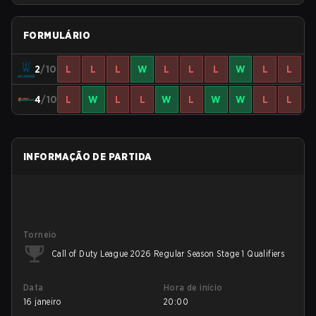
FORMULÁRIO
2
/10
L
L
L
W
L
L
L
W
L
L
4
/10
L
W
L
L
W
L
W
W
L
L
INFORMAÇÃO DE PARTIDA
Torneio
Call of Duty League 2026 Regular Season Stage 1 Qualifiers
Data
Hora de início
16 janeiro
20:00