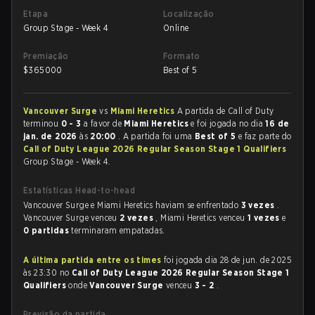
Etapa
Localização
Group Stage - Week 4
Online
Premiação
Formato
$
365000
Best of 5
Vancouver Surge
vs
Miami Heretics
A partida de Call of Duty
terminou
0 - 3
a favor de
Miami Heretics
e foi jogada no dia
16 de
jan. de 2026
às
20:00
. A partida foi uma
Best of 5
e faz parte do
Call of Duty League 2026 Regular Season Stage 1 Qualifiers
Group Stage - Week 4.
Estatísticas Head-to-head
Vancouver Surge e Miami Heretics haviam se enfrentado
3 vezes
.
Vancouver Surge venceu
2 vezes
, Miami Heretics venceu
1 vezes
e
0 partidas
terminaram empatadas.
A última partida entre os times
foi jogada dia 28 de jun. de 2025
às 23:30 no
Call of Duty League 2026 Regular Season Stage 1
Qualifiers
onde
Vancouver Surge
venceu
3 - 2
.
Previsão da partida