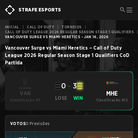
STRAFE ESPORTS
INICIAL
|
CALL OF DUTY
|
TORNEIOS
|
CALL OF DUTY LEAGUE 2026 REGULAR SEASON STAGE 1 QUALIFIERS
VANCOUVER SURGE VS MIAMI HERETICS - JAN 16, 2026
Vancouver Surge
vs
Miami Heretics
–
Call of Duty
League 2026 Regular Season Stage 1 Qualifiers
CoD
Partida
0
-
3
MHE
VAN
LOSE
WIN
Classificação #9
Classificação #12
VOTOS
0 Previsões