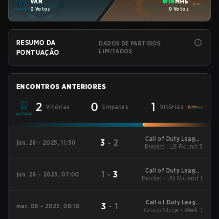
VAN
WIN
MHE
0 Votos
0 Votos
RESUMO DA
DADOS DE PARTIDOS
LIMITADOS
PONTUAÇÃO
ENCONTROS ANTERIORES
2
0
1
Vitórias
Empates
Vitórias
Call of Duty League
3
-
2
jun. 28 - 2025, 11:30
Bracket - LB Round 3
2025 CDL
Championship
Call of Duty League
1
-
3
jun. 26 - 2025, 07:00
Bracket - UB Roundd 1
2025 CDL
Championship
Call of Duty League
3
-
1
mar. 09 - 2025, 08:10
2025 Regular Season
Group Stage - Week 3
Stage 2 Qualifiers