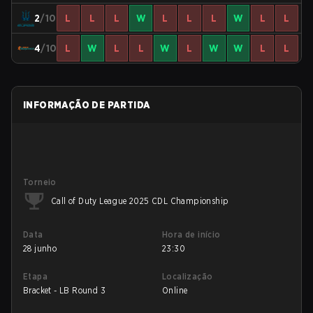
2
/10
L
L
L
W
L
L
L
W
L
L
4
/10
L
W
L
L
W
L
W
W
L
L
INFORMAÇÃO DE PARTIDA
Torneio
Call of Duty League 2025 CDL Championship
Data
Hora de início
28 junho
23:30
Etapa
Localização
Bracket - LB Round 3
Online