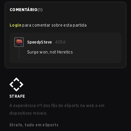
COMENTÁRIO
(
1
)
Login
para comentar sobre esta partida
SpeedySteve
405d
Surge won, not Heretics
STRAFE
A experiência nº1 dos fãs de eSports na web e em
dispositivos móveis.
Strafe, tudo em eSports