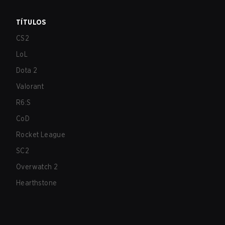
TÍTULOS
CS2
LoL
Dota 2
Valorant
R6:S
CoD
Rocket League
SC2
Overwatch 2
Hearthstone