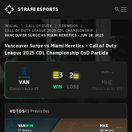
STRAFE ESPORTS
INICIAL
|
CALL OF DUTY
|
TORNEIOS
|
CALL OF DUTY LEAGUE 2025 CDL CHAMPIONSHIP
|
VANCOUVER SURGE VS MIAMI HERETICS - JUN 28, 2025
Vancouver Surge
vs
Miami Heretics
–
Call of Duty
League 2025 CDL Championship
CoD
Partida
3
-
2
MHE
VAN
WIN
LOSE
Classificação #9
Classificação #12
VOTOS
43 Previsões
VAN
WIN
MHE
17 Votos
26 Votos