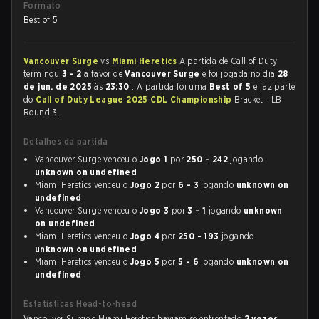
Formato
Best of 5
Vancouver Surge
vs
Miami Heretics
A partida de Call of Duty
terminou
3 - 2
a favor de
Vancouver Surge
e foi jogada no dia
28
de jun. de 2025
às
23:30
. A partida foi uma
Best of 5
e faz parte
do
Call of Duty League 2025 CDL Championship
Bracket - LB
Round 3.
Detalhes da partida
Vancouver Surge venceu o
Jogo 1
por
250 - 242
jogando
unknown on undefined
Miami Heretics venceu o
Jogo 2
por
6 - 3
jogando
unknown on
undefined
Vancouver Surge venceu o
Jogo 3
por
3 - 1
jogando
unknown
on undefined
Miami Heretics venceu o
Jogo 4
por
250 - 193
jogando
unknown on undefined
Miami Heretics venceu o
Jogo 5
por
5 - 6
jogando
unknown on
undefined
Estatísticas Head-to-head
Vancouver Surge e Miami Heretics haviam se enfrentado
2 vezes
.