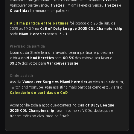
Vancouver Surge venceu
1 vezes
, Miami Heretics venceu
1 vezes
e
0 partidas
terminaram empatadas.
A última partida entre os times
foi jogada dia 26 de jun. de
2025 às 19:00 no
Call of Duty League 2025 CDL Championship
onde
Miami Heretics
venceu
3 - 1
.
Previsão da partida
Usuários da Strafe tem um favorito para a partida, e preveem a
vitória do
Miami Heretics
com
60.5%
dos votos a seu favor e
39.5%
dos votos para
Vancouver Surge
.
Onde assistir
Assista
Vancouver Surge vs Miami Heretics
ao vivo na strafe.com,
Twitch and Youtube. Para assistir a mais partidas como esta, visite o
Calendário de partidas de CoD
.
Acompanhe toda a ação que acontece no
Call of Duty League
2025 CDL Championship
, assim como as VODs, destaques e
transmissões ao vivo, tudo na Strafe.