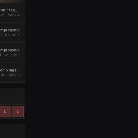
son Stage 1
ge - Week 4
Qualifiers
ampionship
acket - LB Round 3
ampionship
ket - UB Roundd 1
son Stage 2
ge - Week 3
Qualifiers
L
L