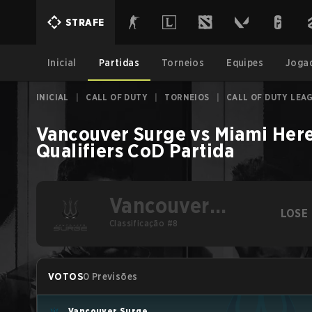
STRAFE
Inicial
Partidas
Torneios
Equipes
Joga
INICIAL
|
CALL OF DUTY
|
TORNEIOS
|
CALL OF DUTY LEAG
Vancouver Surge
vs
Miami Here
Qualifiers
CoD
Partida
Vancouver
LOSE
Surge
Classificação #8
VOTOS
0 Previsões
Vancouver Surge