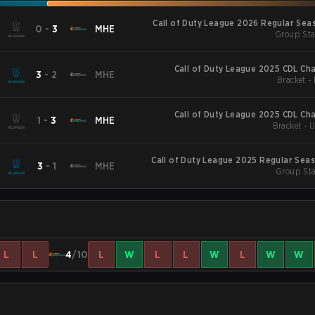
Call of Duty League 2026 Regular Sea
0
-
3
MHE
Group Sta
Call of Duty League 2025 CDL Ch
3
-
2
MHE
Br
Call of Duty League 2025 CDL Ch
1
-
3
MHE
Brac
Call of Duty League 2025 Regular Sea
3
-
1
MHE
Group Sta
L
L
4
/10
L
W
L
L
W
L
W
W