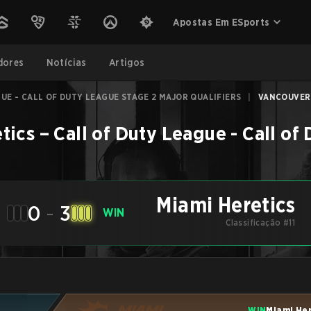
Apostas Em ESports
dores
Notícias
Artigos
UE - CALL OF DUTY LEAGUE STAGE 2 MAJOR QUALIFIERS
|
VANCOUVER 
tics
–
Call of Duty League - Call of
Miami Heretics
0
-
3
WIN
Classificação #11
WIN
Miami He