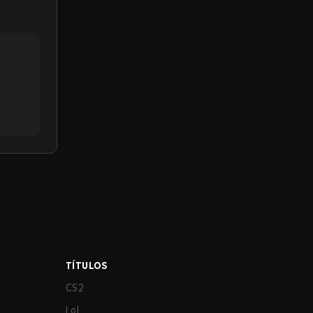
TÍTULOS
CS2
LoL