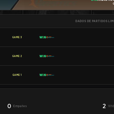
DADOS DE PARTIDOS LI
WIN
GAME
3
WIN
GAME
2
WIN
GAME
1
0
2
Empates
Vit