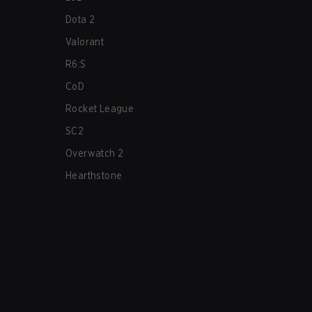
Dota 2
Valorant
R6:S
CoD
Rocket League
SC2
Overwatch 2
Hearthstone