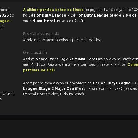
 Call of Duty terminou
A última partida entre os times
foi jogada dia 16 de jan. de 2026 às 20:00
 2026
às
no
Call of Duty League - Call of Duty League Stage 2 Major 
eague -
onde
Miami Heretics
venceu
3 - 0
.
 1.
Previsão da partida
Ainda não existem previsões para esta partida.
Onde assistir
Assista
Vancouver Surge vs Miami Heretics
ao vivo na strafe.co
and Youtube. Para assistir a mais partidas como esta, visite o
Cale
partidas de CoD
.
Acompanhe toda a ação que acontece no
Call of Duty League - C
League Stage 2 Major Qualifiers
, assim como as VODs, destaques e
ancouver
transmissões ao vivo, tudo na Strafe.
s