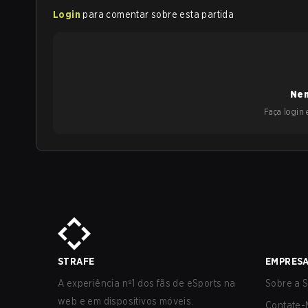
Login
para comentar sobre esta partida
Nen
Faça login e
STRAFE
EMPRES
A experiência nº1 dos fãs de eSports na
Sobre a S
web e em dispositivos móveis.
Contate-