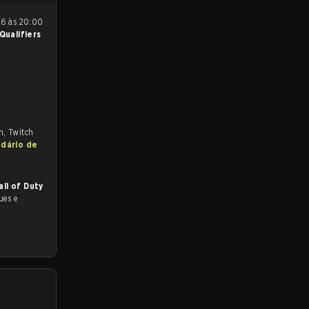
Qualifiers
m, Twitch
ndário de
all of Duty