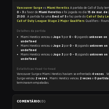
Vancouver Surge
vs
Miami Heretics
A partida de
0 - 3
a favor de
Miami Heretics
e foi jogada no dia
15 de mar. de
21:00
. A partida foi uma
Best of 5
e faz parte do
Call of Duty L
Call of Duty League Stage 2 Major Qualifiers
Qualifiers - Round
Detalhes da partida
Miami Heretics venceu o
Jogo 1
por
0 - 0
jogando
unknown on
undefined
Miami Heretics venceu o
Jogo 2
por
0 - 0
jogando
unknown on
undefined
Miami Heretics venceu o
Jogo 3
por
0 - 0
jogando
unknown on
undefined
Estatísticas Head-to-head
Vancouver Surge e Miami Heretics haviam se enfrentado
4 vezes
. V
Surge venceu
2 vezes
, Miami Heretics venceu
2 vezes
e
0 partida
terminaram empatadas.
COMENTÁRIO
(
0
)