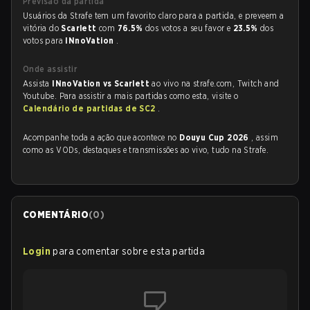
Previsão da partida
Usuários da Strafe tem um favorito claro para a partida, e preveem a
vitória do
Scarlett
com
76.5%
dos votos a seu favor e
23.5%
dos
votos para
INnoVation
.
Onde assistir
Assista
INnoVation vs Scarlett
ao vivo na strafe.com, Twitch and
Youtube. Para assistir a mais partidas como esta, visite o
Calendário de partidas de SC2
.
Acompanhe toda a ação que acontece no
Douyu Cup 2026
, assim
como as VODs, destaques e transmissões ao vivo, tudo na Strafe.
COMENTÁRIO
(
0
)
Login
para comentar sobre esta partida