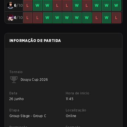
6
/10
L
W
W
L
L
W
L
W
W
W
6
/10
L
L
W
W
W
W
W
L
W
L
INFORMAÇÃO DE PARTIDA
Torneio
Douyu Cup 2026
Data
Hora de início
26 junho
11:45
Etapa
Localização
Group Stage - Group C
Online