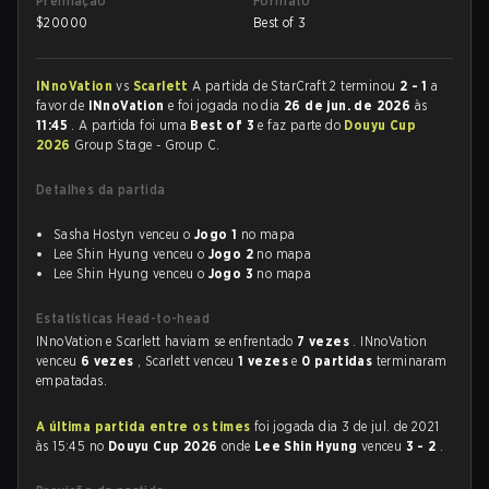
Premiação
Formato
$
20000
Best of 3
INnoVation
vs
Scarlett
A partida de StarCraft 2 terminou
2 - 1
a
favor de
INnoVation
e foi jogada no dia
26 de jun. de 2026
às
11:45
. A partida foi uma
Best of 3
e faz parte do
Douyu Cup
2026
Group Stage - Group C.
Detalhes da partida
Sasha Hostyn venceu o
Jogo 1
no mapa
Lee Shin Hyung venceu o
Jogo 2
no mapa
Lee Shin Hyung venceu o
Jogo 3
no mapa
Estatísticas Head-to-head
INnoVation e Scarlett haviam se enfrentado
7 vezes
. INnoVation
venceu
6 vezes
, Scarlett venceu
1 vezes
e
0 partidas
terminaram
empatadas.
A última partida entre os times
foi jogada dia 3 de jul. de 2021
às 15:45 no
Douyu Cup 2026
onde
Lee Shin Hyung
venceu
3 - 2
.