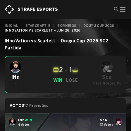
STRAFE ESPORTS
INICIAL
|
STARCRAFT II
|
TORNEIOS
|
DOUYU CUP 2026
|
INNOVATION VS SCARLETT - JUN 26, 2026
INnoVation
vs
Scarlett
–
Douyu Cup 2026
SC2
Partida
2
-
1
Sca
INn
WIN
LOSE
-
Classificação #6
VOTOS
17 Previsões
INn
WIN
Sca
4 Votos
13 Votos