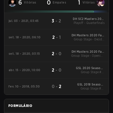
6
0
1
Vitórias
Empates
Vitórias
DH SC2 Masters 2021
3
-
2
jul. 03 - 2021, 03:45
Playoff - Quarterfinals
Summer Season
Finals
DH Masters 2020 Fall:
2
-
1
set. 18 - 2020, 06:10
Season Finals Season
Group Stage - Decider
Finals
Match
DH Masters 2020 Fall:
2
-
0
set. 18 - 2020, 03:15
Group Stage - Opening
Season Finals Season
Matches
Finals
GSL 2020 Season 1
2
-
0
abr. 15 - 2020, 10:00
Group Stage #1 -
Code S
Opening Matches
GSL 2018 Season 1
0
-
2
fev. 10 - 2018, 05:30
Group Stage #2 -
Code S
Winners' Match
FORMULÁRIO