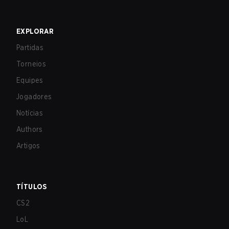
EXPLORAR
Partidas
Torneios
Equipes
Jogadores
Notícias
Authors
Artigos
TÍTULOS
CS2
LoL