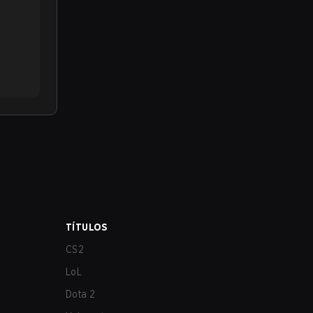
TÍTULOS
CS2
LoL
Dota 2