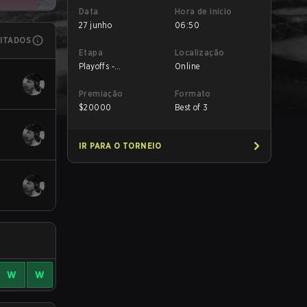
Data
Hora de início
27 junho
06:50
MITADOS
Etapa
Localização
Playoffs -
Online
Quarterfinals
Premiação
Formato
$
20000
Best of 3
IR PARA O TORNEIO
W
W