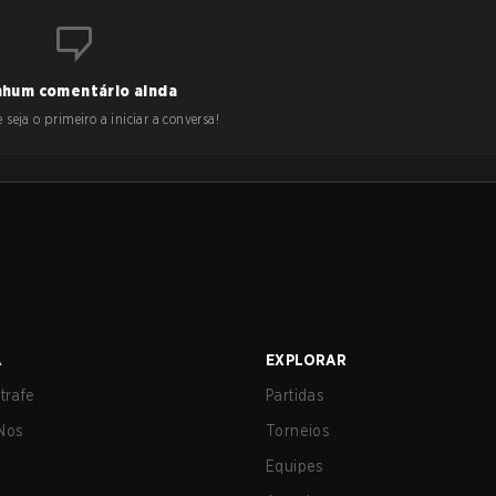
hum comentário ainda
 seja o primeiro a iniciar a conversa!
A
EXPLORAR
trafe
Partidas
Nos
Torneios
Equipes