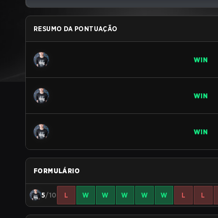
RESUMO DA PONTUAÇÃO
WIN
WIN
WIN
FORMULÁRIO
5
/10
L
W
W
W
W
W
L
L