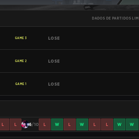
DADOS DE PARTIDOS LI
LOSE
GAME
3
LOSE
GAME
2
LOSE
GAME
1
L
L
6
/10
L
W
L
W
L
L
W
W