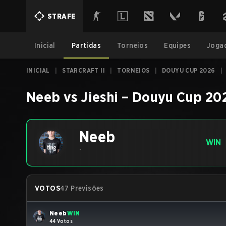
STRAFE
Inicial
Partidas
Torneios
Equipes
Joga
INICIAL
|
STARCRAFT II
|
TORNEIOS
|
DOUYU CUP 2026
|
Neeb
vs
Jieshi
–
Douyu Cup 20
Neeb
WIN
-
VOTOS
47 Previsões
Neeb
WIN
44 Votos