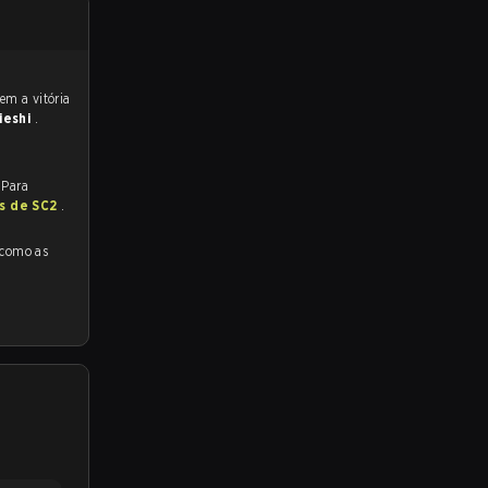
Jieshi
.
 Para
as de SC2
.