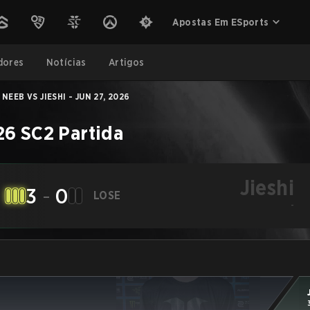
Apostas Em ESports
dores
Notícias
Artigos
NEEB VS JIESHI - JUN 27, 2026
26
SC2
Partida
Jieshi
3
-
0
LOSE
-