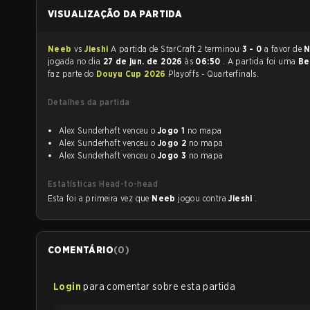
VISUALIZAÇÃO DA PARTIDA
Neeb
vs
Jieshi
A partida de StarCraft 2 terminou
3 - 0
a favor de
jogada no dia
27 de jun. de 2026
às
06:50
. A partida foi uma
Be
faz parte do
Douyu Cup 2026
Playoffs - Quarterfinals.
Detalhes da partida
Alex Sunderhaft venceu o
Jogo 1
no mapa
Alex Sunderhaft venceu o
Jogo 2
no mapa
Alex Sunderhaft venceu o
Jogo 3
no mapa
Estatísticas Head-to-head
Esta foi a primeira vez que
Neeb
jogou contra
Jieshi
.
COMENTÁRIO
(
0
)
Login
para comentar sobre esta partida