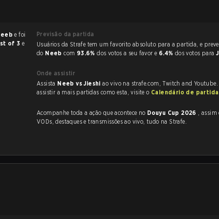
Previsão da partida
Neeb
e foi
st of 3
e
Usuários da Strafe tem um favorito absoluto para a partida, e preveem a vitória
do
Neeb
com
93.6%
dos votos a seu favor e
6.4%
dos votos para
Onde assistir
Assista
Neeb vs Jieshi
ao vivo na strafe.com, Twitch and Youtube.
assistir a mais partidas como esta, visite o
Calendário de partid
Acompanhe toda a ação que acontece no
Douyu Cup 2026
, assim como as
VODs, destaques e transmissões ao vivo, tudo na Strafe.