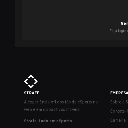
Nen
Faça login e
STRAFE
EMPRES
A experiência nº1 dos fãs de eSports na
Sobre a S
web e em dispositivos móveis.
Contate-
Carreira
Strafe, tudo em eSports