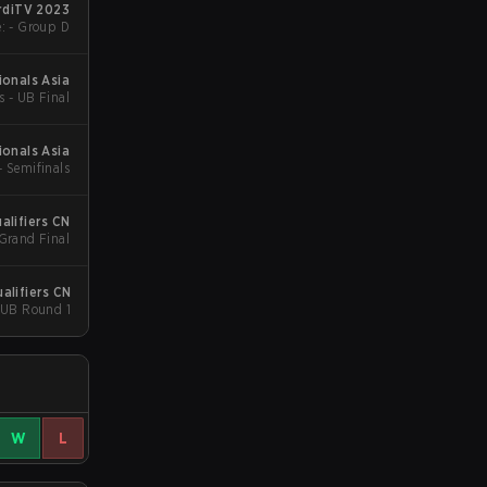
diTV 2023
: - Group D
ionals Asia
s - UB Final
onals Asia
- Semifinals
alifiers CN
 Grand Final
alifiers CN
- UB Round 1
W
L