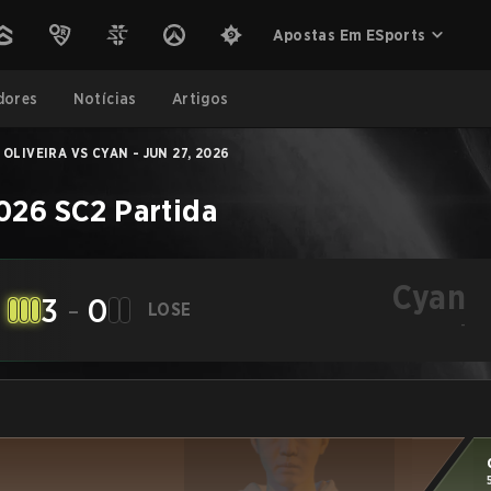
Apostas Em ESports
dores
Notícias
Artigos
OLIVEIRA VS CYAN - JUN 27, 2026
026
SC2
Partida
Cyan
3
-
0
LOSE
-