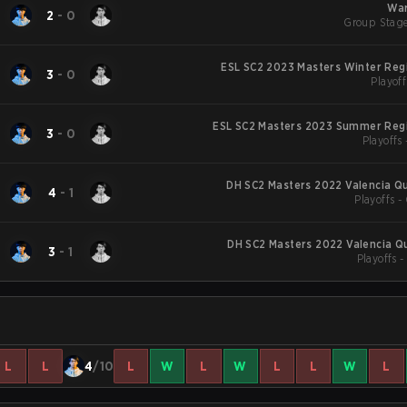
War
2
-
0
Group Stage
ESL SC2 2023 Masters Winter Reg
3
-
0
Playoff
ESL SC2 Masters 2023 Summer Regi
3
-
0
Playoffs 
DH SC2 Masters 2022 Valencia Qu
4
-
1
Playoffs -
DH SC2 Masters 2022 Valencia Qu
3
-
1
Playoffs 
L
L
4
/10
L
W
L
W
L
L
W
L