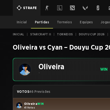
STRAFE
Inicial
Partidas
Torneios
Equipes
Joga
INICIAL
|
STARCRAFT II
|
TORNEIOS
|
DOUYU CUP 2026
|
Oliveira
vs
Cyan
–
Douyu Cup 2
Oliveira
WIN
-
VOTOS
46 Previsões
Oliveira
WIN
41 Votos