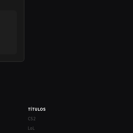
TÍTULOS
CS2
LoL