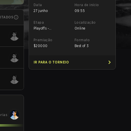
Data
Hora de início
27 junho
09:55
MITADOS
Etapa
Localização
Playoffs -
Online
Quarterfinals
Premiação
Formato
$
20000
Best of 3
IR PARA O TORNEIO
órias