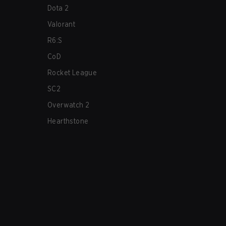
Dota 2
Valorant
R6:S
CoD
Rocket League
SC2
Overwatch 2
Hearthstone