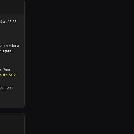
ra
Cyan
.
. Para
as de SC2
.