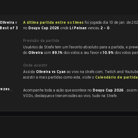
Oliveira
e
A última partida entre os times
foi jogada dia 10 de jan. de 2024 às 13:25
Best of 3
no
Douyu Cup 2026
onde
Li Peinan
venceu
2 - 0
.
Previsão da partida
Usuários da Strafe tem um favorito absoluto para a partida, e preveem a vitória
do
Oliveira
com
89.1%
dos votos a seu favor e
10.9%
dos votos pa
Onde assistir
Assista
Oliveira vs Cyan
ao vivo na strafe.com, Twitch and Youtube
assistir a mais partidas como esta, visite o
Calendário de partid
vezes
,
Acompanhe toda a ação que acontece no
Douyu Cup 2026
, assim como as
VODs, destaques e transmissões ao vivo, tudo na Strafe.