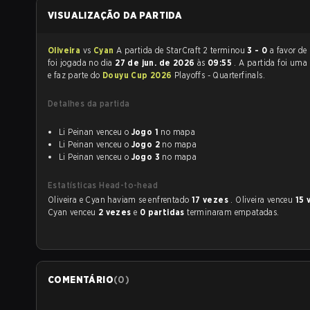
VISUALIZAÇÃO DA PARTIDA
Oliveira
vs
Cyan
A partida de StarCraft 2 terminou
3 - 0
a favor de
foi jogada no dia
27 de jun. de 2026
às
09:55
. A partida foi uma
e faz parte do
Douyu Cup 2026
Playoffs - Quarterfinals.
Detalhes da partida
Li Peinan venceu o
Jogo 1
no mapa
Li Peinan venceu o
Jogo 2
no mapa
Li Peinan venceu o
Jogo 3
no mapa
Estatísticas Head-to-head
Oliveira e Cyan haviam se enfrentado
17 vezes
. Oliveira venceu
15 
Cyan venceu
2 vezes
e
0 partidas
terminaram empatadas.
COMENTÁRIO
(
0
)