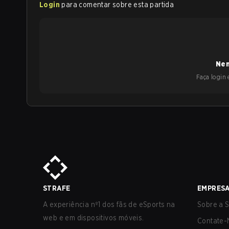
Login
para comentar sobre esta partida
Nen
Faça login e
STRAFE
EMPRES
A experiência nº1 dos fãs de eSports na
Sobre a S
web e em dispositivos móveis.
Contate-