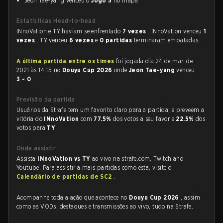
Jeon Tae-yang venceu o
Jogo 5
no mapa
Estatísticas Head-to-head
INnoVation e TY haviam se enfrentado
7 vezes
. INnoVation venceu
1
vezes
, TY venceu
6 vezes
e
0 partidas
terminaram empatadas.
A última partida entre os times
foi jogada dia 24 de mar. de
2021 às 14:15 no
Douyu Cup 2026
onde
Jeon Tae-yang
venceu
3 - 0
.
Previsão da partida
Usuários da Strafe tem um favorito claro para a partida, e preveem a
vitória do
INnoVation
com
77.5%
dos votos a seu favor e
22.5%
dos
votos para
TY
.
Onde assistir
Assista
INnoVation vs TY
ao vivo na strafe.com, Twitch and
Youtube. Para assistir a mais partidas como esta, visite o
Calendário de partidas de SC2
.
Acompanhe toda a ação que acontece no
Douyu Cup 2026
, assim
como as VODs, destaques e transmissões ao vivo, tudo na Strafe.