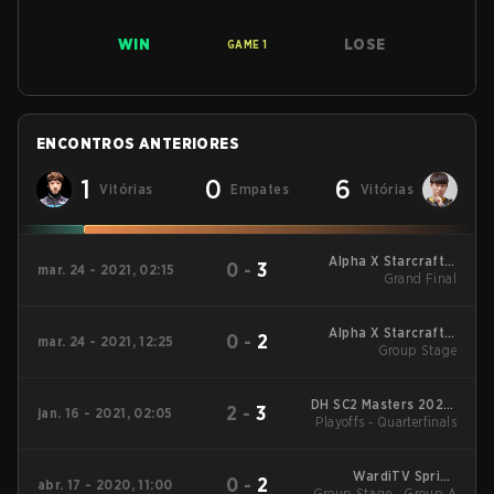
WIN
LOSE
GAME
1
ENCONTROS ANTERIORES
1
0
6
Vitórias
Empates
Vitórias
Alpha X Starcraft 2
0
-
3
mar. 24 - 2021, 02:15
2021 Theatre of
Grand Final
Dreams 3 New Folder
1
Alpha X Starcraft 2
0
-
2
mar. 24 - 2021, 12:25
2021 Theatre of
Group Stage
Dreams 3 New Folder
1
DH SC2 Masters 2020:
2
-
3
jan. 16 - 2021, 02:05
Playoffs - Quarterfinals
Last Chance Main
Event
WardiTV Spring
0
-
2
abr. 17 - 2020, 11:00
Group Stage - Group A
Championship Main