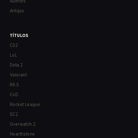
Authors
Artigos
TÍTULOS
CS2
LoL
Dota 2
Valorant
R6:S
CoD
Rocket League
SC2
Overwatch 2
Hearthstone