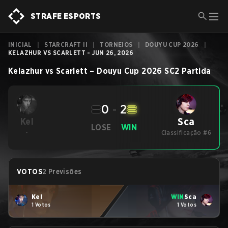
STRAFE ESPORTS
INICIAL
|
STARCRAFT II
|
TORNEIOS
|
DOUYU CUP 2026
|
KELAZHUR VS SCARLETT - JUN 26, 2026
Kelazhur
vs
Scarlett
–
Douyu Cup 2026
SC2
Partida
0
-
2
Sca
Kel
LOSE
WIN
-
Classificação #6
VOTOS
2 Previsões
Kel
WIN
Sca
1 Votos
1 Votos