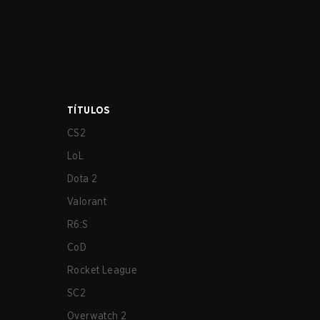
TÍTULOS
CS2
LoL
Dota 2
Valorant
R6:S
CoD
Rocket League
SC2
Overwatch 2