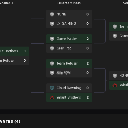
Round 3
Quarterfinals
Se
NGNB
0
JX.GAIMING
0
Team
Game
Game Master
2
Grey Trac
0
ult Brothers
1
m Refuser
0
Team Refuser
2
植物驾到
0
NGN
Yakul
Cloud Dawning
0
Yakult Brothers
2
PANTES
(4)