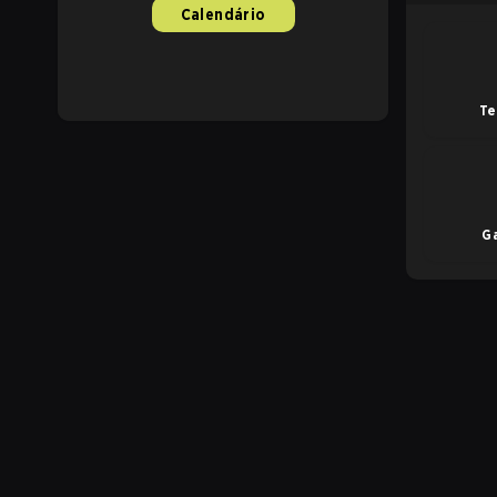
Calendário
Te
G