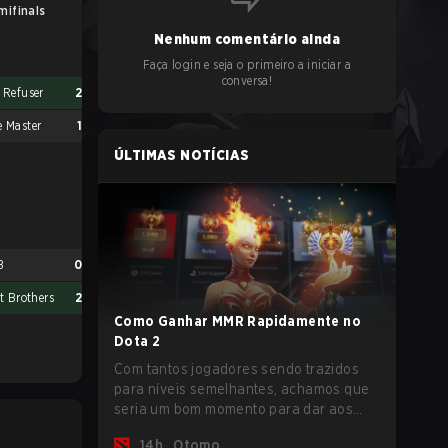
mifinals
Nenhum comentário ainda
Faça login e seja o primeiro a iniciar a
conversa!
 Refuser
2
 Master
1
ÚLTIMAS NOTÍCIAS
B
0
t Brothers
2
Como Ganhar MMR Rapidamente no
Dota 2
Com tantos jogadores sendo trazidos
para níveis semelhantes, achamos que
seria um bom momento para dar aos
jogadores algumas dicas simples para
14h
Otomo