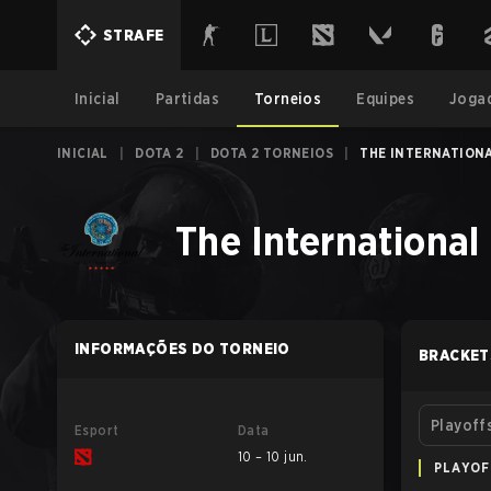
STRAFE
Inicial
Partidas
Torneios
Equipes
Joga
INICIAL
|
DOTA 2
|
DOTA 2 TORNEIOS
|
THE INTERNATIONA
The International
INFORMAÇÕES DO TORNEIO
BRACKET
Playoff
Esport
Data
10 – 10 jun.
PLAYOF