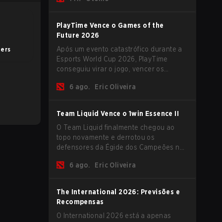
ajudá-los a subir na escada do MMR
neste momento turbulento.
PlayTime Vence o Games of the
Future 2026
Após um evento catastrófico durante a
hers
Esports World Cup 2026, PlayTime
conseguiu virar o jogo, vencer os
Games of the Future 2026 com alguns
6 ago.
Eric Oliveira
novos jogadores no roster e levar uma
grande premiação para casa antes do
início da nova temporada.
Team Liquid Vence o 1win Essence II
O Team Liquid finalmente chegou ao
topo novamente e derrotou os
defensores da Égide dos Campeões na
última oportuinidade que tiveram antes
6 ago.
Eric Oliveira
do International 2026 começar e as
equipes avançarem com tudo pra
conquistar uma chance de glória eterna.
The International 2026: Previsões e
Recompensas
O International 2026 está a apenas