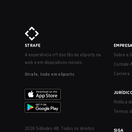
STRAFE
EMPRES
A experiência nº1 dos fãs de eSports na
Sobre a S
web e em dispositivos móveis.
Contate-
Carreira
Strafe, tudo em eSports
JURÍDIC
Política 
Termos d
2026
Sidledes AB. Todos os direitos
SIGA