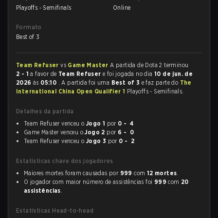
Playoffs - Semifinals
Online
Formato
Best of 3
Team Refuser
vs
Game Master
A partida de Dota 2 terminou
2 - 1
a favor de
Team Refuser
e foi jogada no dia
10 de jun. de
2026
às
05:10
. A partida foi uma
Best of 3
e faz parte do
The
International China Open Qualifier 1
Playoffs - Semifinals.
Detalhes da partida
Team Refuser venceu o
Jogo 1
por
0 - 4
Game Master venceu o
Jogo 2
por
6 - 0
Team Refuser venceu o
Jogo 3
por
0 - 2
Estatísticas chave dos jogadores
Maiores mortes foram causadas por
999
com
12 mortes
.
O jogador com maior número de assistências foi
999
com
20
assistências
.
Estatísticas Head-to-head