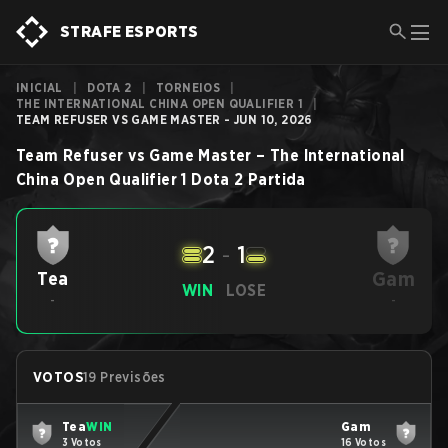
STRAFE ESPORTS
INICIAL
|
DOTA 2
|
TORNEIOS
|
THE INTERNATIONAL CHINA OPEN QUALIFIER 1
|
TEAM REFUSER VS GAME MASTER - JUN 10, 2026
Team Refuser
vs
Game Master
–
The International
China Open Qualifier 1
Dota 2
Partida
2
-
1
Gam
Tea
WIN
LOSE
-
-
VOTOS
19 Previsões
Tea
WIN
Gam
3 Votos
16 Votos