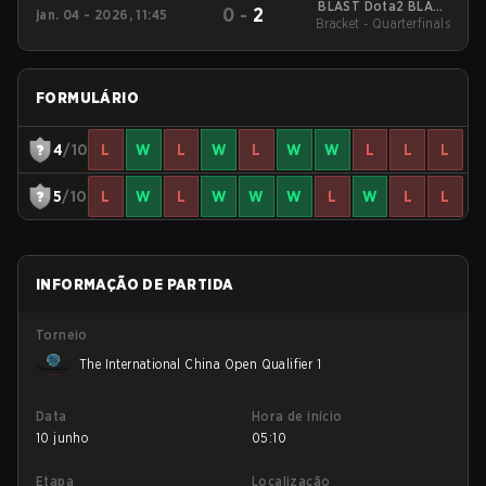
BLAST Dota2 BLAST
0
-
2
jan. 04 - 2026, 11:45
Slam VI New Folder 2
Bracket - Quarterfinals
FORMULÁRIO
4
/10
L
W
L
W
L
W
W
L
L
L
5
/10
L
W
L
W
W
W
L
W
L
L
INFORMAÇÃO DE PARTIDA
Torneio
The International China Open Qualifier 1
Data
Hora de início
10 junho
05:10
Etapa
Localização