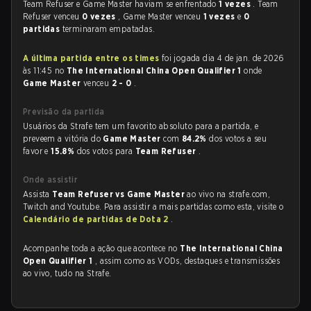
Team Refuser e Game Master haviam se enfrentado
1 vezes
. Team
Refuser venceu
0 vezes
, Game Master venceu
1 vezes
e
0
partidas
terminaram empatadas.
A última partida entre os times
foi jogada dia 4 de jan. de 2026
às 11:45 no
The International China Open Qualifier 1
onde
Game Master
venceu
2 - 0
.
Previsão da partida
Usuários da Strafe tem um favorito absoluto para a partida, e
preveem a vitória do
Game Master
com
84.2%
dos votos a seu
favor e
15.8%
dos votos para
Team Refuser
.
Onde assistir
Assista
Team Refuser vs Game Master
ao vivo na strafe.com,
Twitch and Youtube. Para assistir a mais partidas como esta, visite o
Calendário de partidas de Dota 2
.
Acompanhe toda a ação que acontece no
The International China
Open Qualifier 1
, assim como as VODs, destaques e transmissões
ao vivo, tudo na Strafe.