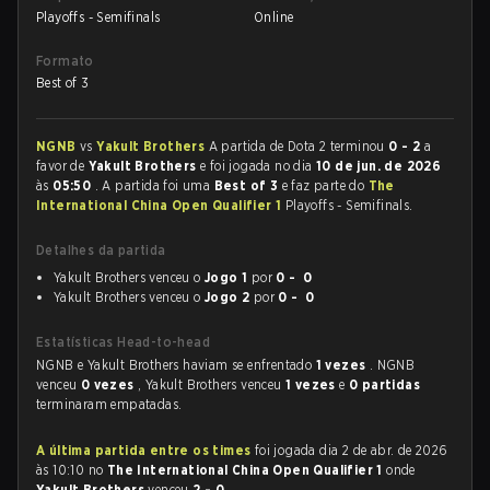
Playoffs - Semifinals
Online
Formato
Best of 3
NGNB
vs
Yakult Brothers
A partida de Dota 2 terminou
0 - 2
a
favor de
Yakult Brothers
e foi jogada no dia
10 de jun. de 2026
às
05:50
. A partida foi uma
Best of 3
e faz parte do
The
International China Open Qualifier 1
Playoffs - Semifinals.
Detalhes da partida
Yakult Brothers venceu o
Jogo 1
por
0 - 0
Yakult Brothers venceu o
Jogo 2
por
0 - 0
Estatísticas Head-to-head
NGNB e Yakult Brothers haviam se enfrentado
1 vezes
. NGNB
venceu
0 vezes
, Yakult Brothers venceu
1 vezes
e
0 partidas
terminaram empatadas.
A última partida entre os times
foi jogada dia 2 de abr. de 2026
às 10:10 no
The International China Open Qualifier 1
onde
Yakult Brothers
venceu
2 - 0
.