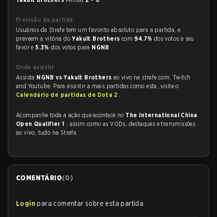
Previsão da partida
Usuários da Strafe tem um favorito absoluto para a partida, e
preveem a vitória do
Yakult Brothers
com
94.7%
dos votos a seu
favor e
5.3%
dos votos para
NGNB
.
Onde assistir
Assista
NGNB vs Yakult Brothers
ao vivo na strafe.com, Twitch
and Youtube. Para assistir a mais partidas como esta, visite o
Calendário de partidas de Dota 2
.
Acompanhe toda a ação que acontece no
The International China
Open Qualifier 1
, assim como as VODs, destaques e transmissões
ao vivo, tudo na Strafe.
COMENTÁRIO
(
0
)
Login
para comentar sobre esta partida