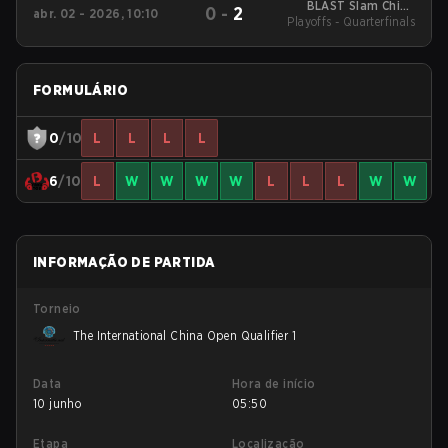
BLAST Slam China
0
-
2
abr. 02 - 2026, 10:10
Playoffs - Quarterfinals
Closed Qualifier
FORMULÁRIO
0
/10
L
L
L
L
6
/10
L
W
W
W
W
L
L
L
W
W
INFORMAÇÃO DE PARTIDA
Torneio
The International China Open Qualifier 1
Data
Hora de início
10 junho
05:50
Etapa
Localização