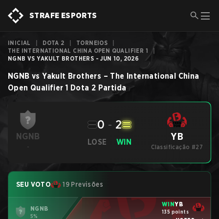
STRAFE ESPORTS
INICIAL
|
DOTA 2
|
TORNEIOS
|
THE INTERNATIONAL CHINA OPEN QUALIFIER 1
|
NGNB VS YAKULT BROTHERS - JUN 10, 2026
NGNB
vs
Yakult Brothers
–
The International China
Open Qualifier 1
Dota 2
Partida
0
-
2
YB
NGNB
LOSE
WIN
-
Classificação #27
SEU VOTO
19 Previsões
WIN
YB
NGNB
135 points
5%