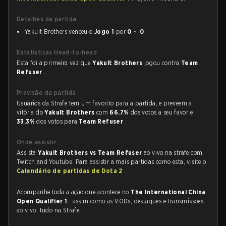
Detalhes da partida
Yakult Brothers venceu o
Jogo 1
por
0 - 0
Estatísticas Head-to-head
Esta foi a primeira vez que
Yakult Brothers
jogou contra
Team
Refuser
.
Previsão da partida
Usuários da Strafe tem um favorito para a partida, e preveem a
vitória do
Yakult Brothers
com
66.7%
dos votos a seu favor e
33.3%
dos votos para
Team Refuser
.
Onde assistir
Assista
Yakult Brothers vs Team Refuser
ao vivo na strafe.com,
Twitch and Youtube. Para assistir a mais partidas como esta, visite o
Calendário de partidas de Dota 2
.
Acompanhe toda a ação que acontece no
The International China
Open Qualifier 1
, assim como as VODs, destaques e transmissões
ao vivo, tudo na Strafe.