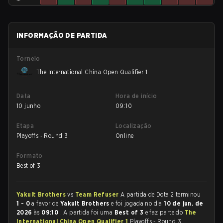
INFORMAÇÃO DE PARTIDA
Torneio
The International China Open Qualifier 1
Data
Hora de início
10 junho
09:10
Etapa
Localização
Playoffs - Round 3
Online
Formato
Best of 3
Yakult Brothers
vs
Team Refuser
A partida de Dota 2 terminou
1 - 0
a favor de
Yakult Brothers
e foi jogada no dia
10 de jun. de
2026
às
09:10
. A partida foi uma
Best of 3
e faz parte do
The
International China Open Qualifier 1
Playoffs - Round 3.