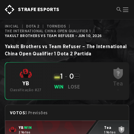
STRAFE ESPORTS
INICIAL
|
DOTA 2
|
TORNEIOS
|
THE INTERNATIONAL CHINA OPEN QUALIFIER 1
|
YAKULT BROTHERS VS TEAM REFUSER - JUN 10, 2026
Yakult Brothers
vs
Team Refuser
–
The International
China Open Qualifier 1
Dota 2
Partida
1
-
0
Tea
YB
WIN
LOSE
Classificação #27
-
VOTOS
3 Previsões
YB
WIN
Tea
2 Votos
1 Votos