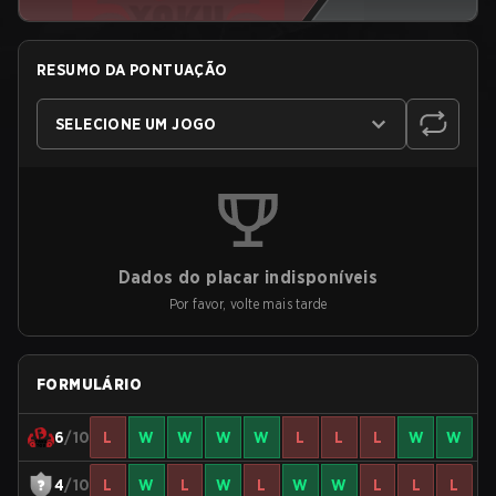
RESUMO DA PONTUAÇÃO
SELECIONE UM JOGO
Dados do placar indisponíveis
Por favor, volte mais tarde
FORMULÁRIO
6
/10
L
W
W
W
W
L
L
L
W
W
4
/10
L
W
L
W
L
W
W
L
L
L