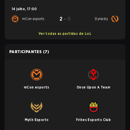
14 julho
,
17:00
2
-
0
mCon esports
Dynasty
Ver todas as partidas de LoL
PARTICIPANTES
(7)
mCon esports
Once Upon A Team
Myth Esports
Frites Esports Club