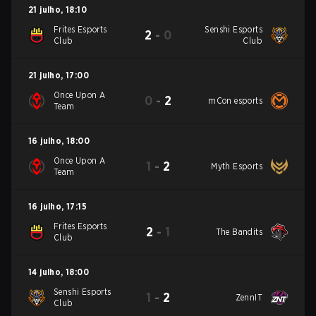
21 julho
,
18:10
Frites Esports
Senshi Esports
2
-
0
Club
Club
21 julho
,
17:00
Once Upon A
0
-
2
mCon esports
Team
16 julho
,
18:00
Once Upon A
1
-
2
Myth Esports
Team
16 julho
,
17:15
Frites Esports
2
-
1
The Bandits
Club
14 julho
,
18:00
Senshi Esports
1
-
2
ZennIT
Club