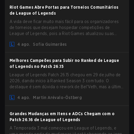
Riot Games Abre Portas para Torneios Comunitários
de League of Legends
A vida deve ficar muito mais fácil para os organizadores
de torneios que desejam hospedar competições de
League of Legends, pois a Riot Games atualizou suas
Diretrizes de Competições Comunitárias. As mudanças
4 ago.
Sofia Guimarães
removem várias restrições desatualizadas.
Melhores Campeões para Subir no Ranked de League
of Legends no Patch 26.15
League of Legends Patch 26.15 chegou em 29 de julho de
2026, dando início à Ranked Season 3 com tudo. O
destaque é sem dúvida o rework de Bel'Veth, mas a última
atualização também trouxe algumas mudanças
4 ago.
Martin Arévalo-Östberg
necessárias em picks que estavam overperforming. Com
um ranked slate fresco e um meta em mudança, aqui estão
os melhores campeões para subir no ranked no LoL Patch
Grandes Mudanças em Itens e ADCs Chegam com o
26.15.
Patch 26.16 de League of Legends
A Temporada 3 mal começou em League of Legends, e