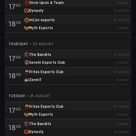
Once Upon A Team
1
votar
17
00
Dynasty
0
votos
mCon esports
0
votos
18
00
Myth Esports
1
votar
THURSDAY
–
20 AUGUST
The Bandits
0
votos
17
00
Senshi Esports Club
1
votar
Frites Esports Club
0
votos
18
00
ZennIT
1
votar
TUESDAY
–
25 AUGUST
Frites Esports Club
0
votos
17
00
Myth Esports
1
votar
The Bandits
1
votar
18
00
Dynasty
0
votos