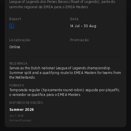
League of Legends dos Países Baixos (Road of Legends), parte do
caminho regional da EMEA para o EMEA Masters.
Esport
Data
14 Jul – 30 Aug
Localização
Premiação
Online
RELEVÂNCIA
Serves as the Dutch national League of Legends championship
Summer split and a qualifying route to EMEA Masters for teams from
the Netherlands.
FORMATO
Temporada regular (tipicamente round-robin) seguida por playoffs;
o vencedor se qualifica para o EMEA Masters.
HISTÓRICO DE EDIÇÕES
Summer 2026
Jan 1, 2026
Online (Europe)