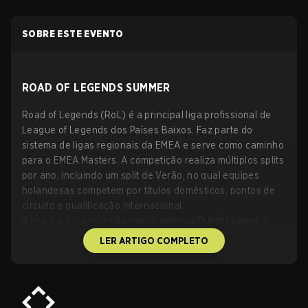
SOBRE ESTE EVENTO
ROAD OF LEGENDS SUMMER
Road of Legends (RoL) é a principal liga profissional de
League of Legends dos Países Baixos. Faz parte do
sistema de ligas regionais da EMEA e serve como caminho
para o EMEA Masters. A competição realiza múltiplos splits
por ano, incluindo um split de Verão, no qual equipes
holandesas competem por títulos domésticos, pontos de
circuito e qualificação internacional.
A liga é a sucessora da marca anterior Dutch League e
opera como o campeonato nacional de League of
LER ARTIGO COMPLETO
Legends dos Países Baixos. As edições de Verão
tipicamente apresentam uma temporada regular seguida
por playoffs, com o vencedor conquistando o título Road
of Legends Summer e a chance de representar a região