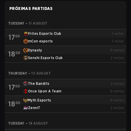
PRÓXIMAS PARTIDAS
TUESDAY
–
11 AUGUST
Frites Esports Club
1
votar
17
00
mCon esports
1
votar
Dynasty
0
votos
18
00
Senshi Esports Club
2
votos
THURSDAY
–
13 AUGUST
The Bandits
2
votos
17
00
Once Upon A Team
0
votos
Myth Esports
0
votos
18
00
ZennIT
2
votos
TUESDAY
–
18 AUGUST