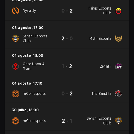
Frites Esports
0
-
2
Dynasty
Club
06 agosto
,
17:00
Senshi Esports
2
-
0
Myth Esports
Club
04 agosto
,
18:00
Once Upon A
1
-
2
ZennIT
Team
04 agosto
,
17:10
0
-
2
mCon esports
The Bandits
30 julho
,
18:00
Senshi Esports
2
-
1
mCon esports
Club