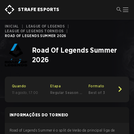
STRAFE ESPORTS
INICIAL
|
LEAGUE OF LEGENDS
|
LEAGUE OF LEGENDS TORNEIOS
|
ROAD OF LEGENDS SUMMER 2026
Road Of Legends Summer
2026
Quando
Etapa
Formato
11 agosto
,
17:00
Regular Season -
Best of 3
Round 1
INFORMAÇÕES DO TORNEIO
Road of Legends Summer é o split de Verão da principal liga de