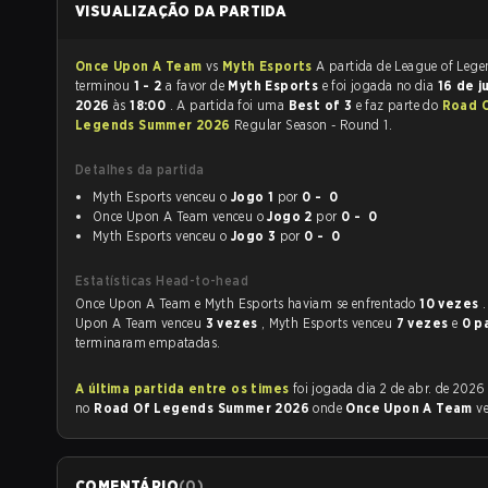
VISUALIZAÇÃO DA PARTIDA
Once Upon A Team
vs
Myth Esports
A partida de League of Legends
terminou
1 - 2
a favor de
Myth Esports
e foi jogada no dia
16 de ju
2026
às
18:00
. A partida foi uma
Best of 3
e faz parte do
Road 
Legends Summer 2026
Regular Season - Round 1.
Detalhes da partida
Myth Esports venceu o
Jogo 1
por
0 - 0
Once Upon A Team venceu o
Jogo 2
por
0 - 0
Myth Esports venceu o
Jogo 3
por
0 - 0
Estatísticas Head-to-head
Once Upon A Team e Myth Esports haviam se enfrentado
10 vezes
Upon A Team venceu
3 vezes
, Myth Esports venceu
7 vezes
e
0 p
terminaram empatadas.
A última partida entre os times
foi jogada dia 2 de abr. de 2026 às 18:00
no
Road Of Legends Summer 2026
onde
Once Upon A Team
v
COMENTÁRIO
(
0
)