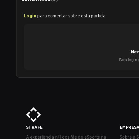
Login
para comentar sobre esta partida
Nen
Faça login e
STRAFE
EMPRES
A experiência nº1 dos fãs de eSports na
Sobre a S