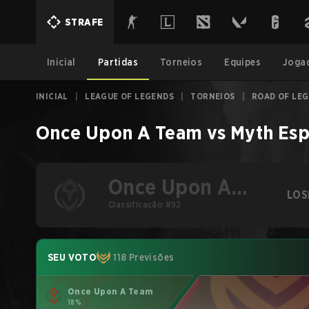
STRAFE
Inicial
Partidas
Torneios
Equipes
Joga
INICIAL
|
LEAGUE OF LEGENDS
|
TORNEIOS
|
ROAD OF LE
Once Upon A Team
vs
Myth Esp
Once Upon A
LOS
Team
Classificação #92
SEU VOTO
118 Previsões
Once Upon A Team
18%