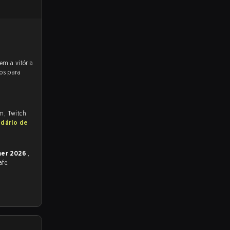
os para
om, Twitch
ndário de
mer 2026
,
afe.