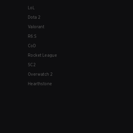
LoL
Dota 2
Valorant
R6:S
CoD
Rocket League
SC2
Overwatch 2
Hearthstone