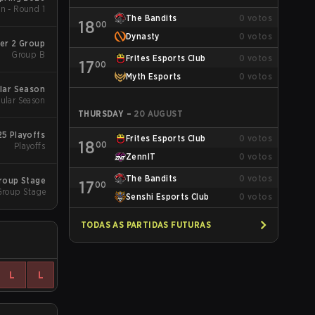
n - Round 1
The Bandits
0
votos
18
00
Dynasty
0
votos
er 2 Group
Group B
Frites Esports Club
0
votos
17
00
Myth Esports
0
votos
lar Season
ular Season
THURSDAY
–
20 AUGUST
5 Playoffs
Frites Esports Club
0
votos
18
00
Playoffs
ZennIT
0
votos
The Bandits
0
votos
roup Stage
17
00
Group Stage
Senshi Esports Club
0
votos
TODAS AS PARTIDAS FUTURAS
L
L