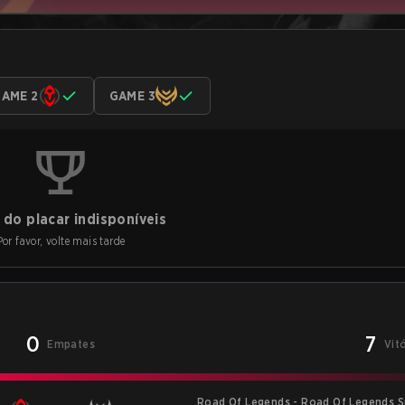
AME 2
GAME 3
do placar indisponíveis
Por favor, volte mais tarde
0
7
Empates
Vit
Road Of Legends - Road Of Legends S