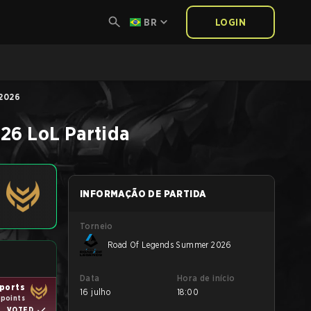
BR
LOGIN
 2026
026
LoL
Partida
INFORMAÇÃO DE PARTIDA
Torneio
Road Of Legends Summer 2026
Data
Hora de início
ports
16 julho
18:00
 points
VOTED