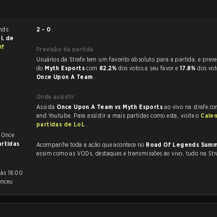
2 - 0
.
l. de
Of
Previsão da partida
Usuários da Strafe tem um favorito absoluto para a partida, e preveem a vitória
do
Myth Esports
com
82.2%
dos votos a seu favor e
17.8%
dos vot
Once Upon A Team
.
Onde assistir
Assista
Once Upon A Team vs Myth Esports
ao vivo na strafe.c
and Youtube. Para assistir a mais partidas como esta, visite o
Cale
partidas de LoL
.
. Once
artidas
Acompanhe toda a ação que acontece no
Road Of Legends Sum
assim como as VODs, destaques e transmissões ao vivo, tudo na Str
enceu