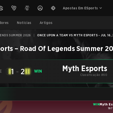
Apostas Em ESports
dores
Notícias
Artigos
GENDS SUMMER 2026
|
ONCE UPON A TEAM VS MYTH ESPORTS - JUL 16,
orts
–
Road Of Legends Summer 2
Myth Esports
1
-
2
E
WIN
Classificação #60
WIN
Myth Es
167