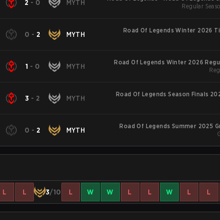
2
-
0
MYTH
Regular Seaso
Road Of Legends Winter 2026 Ti
0
-
2
MYTH
Road Of Legends Winter 2026 Regu
1
-
0
MYTH
Reg
Road Of Legends Season Finals 202
3
-
2
MYTH
Road Of Legends Summer 2025 G
0
-
2
MYTH
L
L
3
/10
L
W
W
L
L
W
L
L