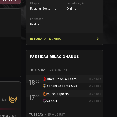
Etapa
Localização
Regular Season -
Online
Round 1
Formato
Best of 3
IR PARA O TORNEIO
PARTIDAS RELACIONADOS
THURSDAY
–
27 AUGUST
Once Upon A Team
0
votos
18
00
Senshi Esports Club
0
votos
mCon esports
0
votos
17
00
órias
ZennIT
0
votos
TUESDAY
–
25 AUGUST
pring 2026