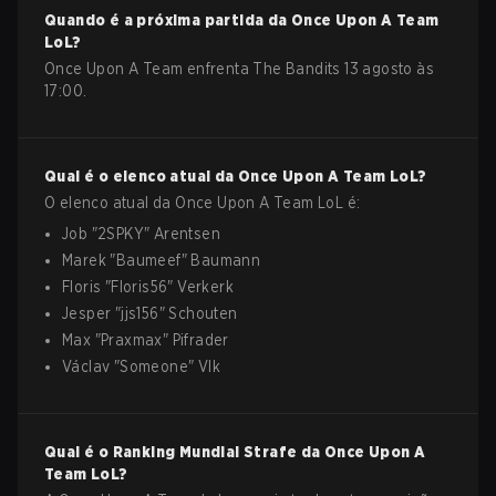
Quando é a próxima partida da
Once Upon A Team
LoL
?
Once Upon A Team enfrenta The Bandits 13 agosto às
17:00.
Qual é o elenco atual da
Once Upon A Team
LoL
?
O elenco atual da
Once Upon A Team
LoL
é:
Job
"
2SPKY
"
Arentsen
Marek
"
Baumeef
"
Baumann
Floris
"
Floris56
"
Verkerk
Jesper
"
jjs156
"
Schouten
Max
"
Praxmax
"
Pifrader
Václav
"
Someone
"
Vlk
Qual é o Ranking Mundial Strafe da
Once Upon A
Team
LoL
?