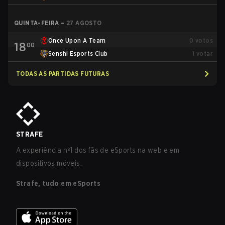
QUINTA-FEIRA
–
27 AGOSTO
Once Upon A Team
0
votos
18
00
Senshi Esports Club
1
votar
TODAS AS PARTIDAS FUTURAS
STRAFE
A experiência nº1 dos fãs de eSports na web e em
dispositivos móveis.
Strafe, tudo em eSports