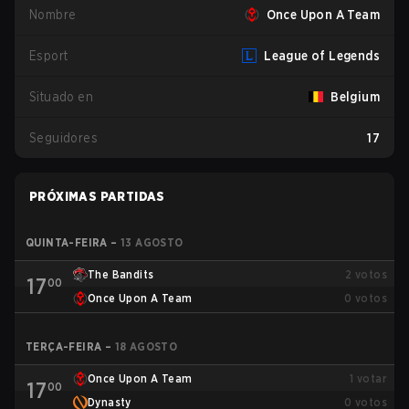
Nombre
Once Upon A Team
Esport
League of Legends
Situado en
Belgium
Seguidores
17
PRÓXIMAS PARTIDAS
QUINTA-FEIRA
–
13 AGOSTO
The Bandits
2
votos
17
00
Once Upon A Team
0
votos
TERÇA-FEIRA
–
18 AGOSTO
Once Upon A Team
1
votar
17
00
Dynasty
0
votos