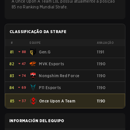
A Once Upon A Team LoL possui atualmente a posição
85 no Ranking Mundial Strafe.
CLASSIFICAÇÃO DA STRAFE
#
EQUIPE
AVALIAÇÃO
81
⏷
88
Gen.G
1191
82
⏷
47
MVK Esports
1190
83
⏷
74
Nongshim Red Force
1190
84
⏷
69
P11 Esports
1190
85
⏷
37
Once Upon A Team
1190
INFORMACIÓN DEL EQUIPO