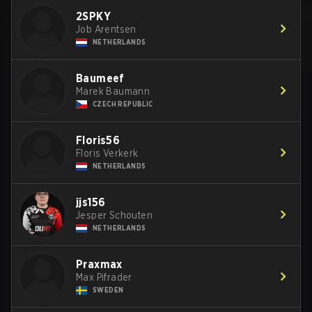
2SPKY
Job Arentsen
NETHERLANDS
Baumeef
Marek Baumann
CZECH REPUBLIC
Floris56
Floris Verkerk
NETHERLANDS
jjs156
Jesper Schouten
NETHERLANDS
Praxmax
Max Pifrader
SWEDEN