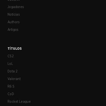
Jogadores
Notícias
Authors
Artigos
TÍTULOS
CS2
LoL
Dota 2
Valorant
R6:S
CoD
Rocket League