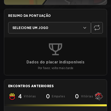
RESUMO DA PONTUAÇÃO
SELECIONE UM JOGO
Dados do placar indisponíveis
Por favor, volte mais tarde
ENCONTROS ANTERIORES
4
0
0
Vitórias
Empates
Vitórias