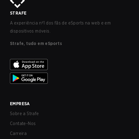
STRAFE
A experiência nº1 dos fãs de eSports na web e em
dispositivos móveis.
Strafe, tudo em eSports
EMPRESA
Sobre a Strafe
Contate-Nos
Carreira