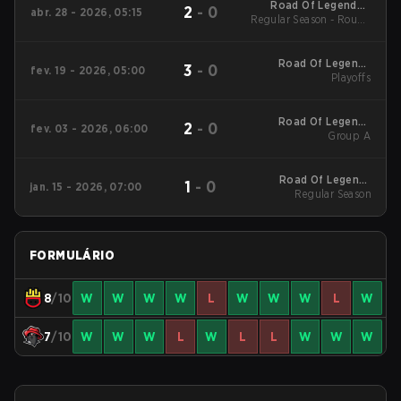
Road Of Legends -
2
-
0
abr. 28 - 2026, 05:15
Regular Season - Round
Road Of Legends
Spring 2026
1
Road Of Legends
3
-
0
fev. 19 - 2026, 05:00
Winter 2026 Playoffs
Playoffs
Road Of Legends
2
-
0
fev. 03 - 2026, 06:00
Winter 2026 Tier 1
Group A
Group
Road Of Legends
1
-
0
jan. 15 - 2026, 07:00
Winter 2026 Regular
Regular Season
Season
FORMULÁRIO
8
/10
W
W
W
W
L
W
W
W
L
W
7
/10
W
W
W
L
W
L
L
W
W
W