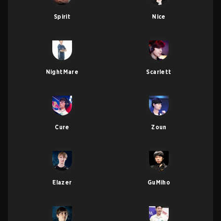
Spirit
Nice
NightMare
Scarlett
Cure
Zoun
Elazer
GuMiho