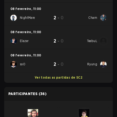
08 fevereiro
,
11:00
2
-
0
NightMare
Cham
08 fevereiro
,
11:00
2
-
0
Elazer
TeebuL
08 fevereiro
,
11:00
2
-
0
soO
Ryung
Ver todas as partidas de SC2
PARTICIPANTES
(36)