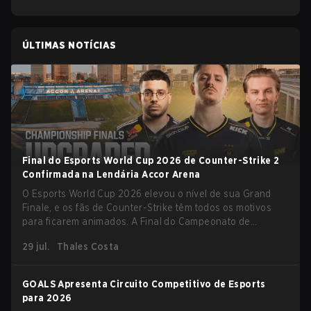
ÚLTIMAS NOTÍCIAS
Final do Esports World Cup 2026 de Counter-Strike 2
Confirmada na Lendária Accor Arena
O Esports World Cup 2026 elevou o nível de sua Grand
Finale, e os fãs de Counter-Strike têm todos os motivos
para ficarem animados. A Final do Campeonato de
Counter-Strike 2 do torneio será realizada na histórica
29 jul.
Thales Costa
Accor Arena de Paris, marcando o capítulo final do maior
evento de esports do mundo.
GOALS Apresenta Circuito Competitivo de Esports
para 2026