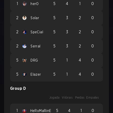
1
5
4
1
0
herO
2
5
3
2
0
Solar
2
5
3
2
0
SpeCial
2
5
3
2
0
Serral
5
5
1
4
0
DRG
5
5
1
4
0
Elazer
Group D
Jogada
Vitórias
Perdas
Empates
1
5
4
1
0
HeRoMaRinE