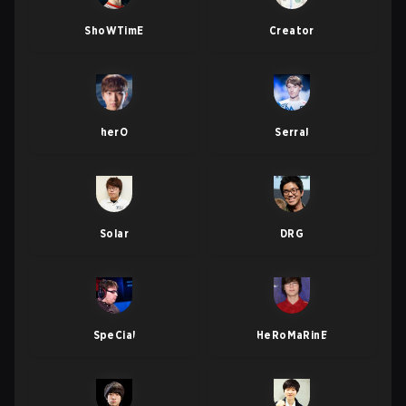
ShoWTimE
Creator
herO
Serral
Solar
DRG
SpeCial
HeRoMaRinE