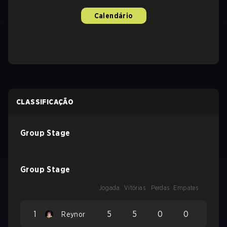
Calendário
CLASSIFICAÇÃO
Group Stage
Group Stage
Jogada
Vitórias
Perdas
Empates
1
5
5
0
0
Reynor