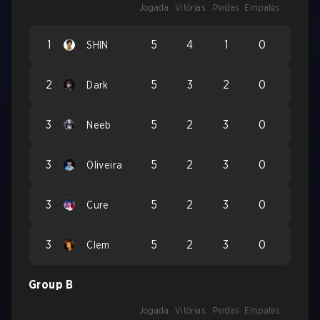
Jogada
Vitórias
Perdas
Empates
1
5
4
1
0
SHIN
2
5
3
2
0
Dark
3
5
2
3
0
Neeb
3
5
2
3
0
Oliveira
3
5
2
3
0
Cure
3
5
2
3
0
Clem
Group B
Jogada
Vitórias
Perdas
Empates