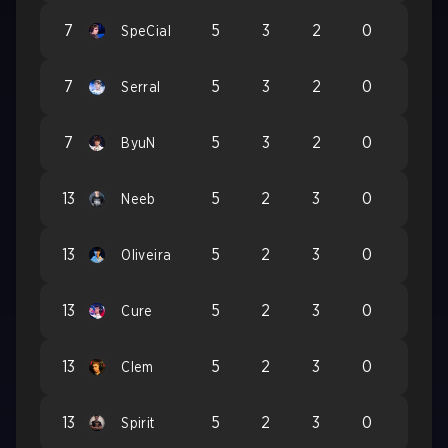
7
5
3
2
0
SpeCial
7
5
3
2
0
Serral
7
5
3
2
0
ByuN
13
5
2
3
0
Neeb
13
5
2
3
0
Oliveira
13
5
2
3
0
Cure
13
5
2
3
0
Clem
13
5
2
3
0
Spirit