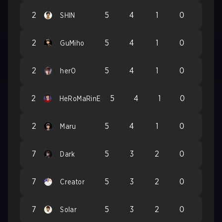
2
5
4
1
0
SHIN
2
5
4
1
0
GuMiho
2
5
4
1
0
herO
2
5
4
1
0
HeRoMaRinE
2
5
4
1
0
Maru
7
5
3
2
0
Dark
7
5
3
2
0
Creator
7
5
3
2
0
Solar