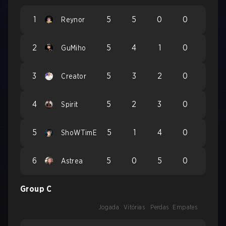
1
5
5
0
0
Reynor
2
5
4
1
0
GuMiho
3
5
3
2
0
Creator
4
5
2
3
0
Spirit
5
5
1
4
0
ShoWTimE
6
5
0
5
0
Astrea
Group C
Jogada
Vitórias
Perdas
Empates