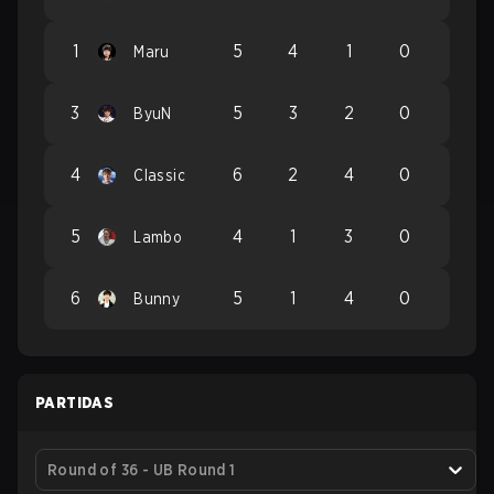
1
5
4
1
0
Maru
3
5
3
2
0
ByuN
4
6
2
4
0
Classic
5
4
1
3
0
Lambo
6
5
1
4
0
Bunny
PARTIDAS
Round of 36 - UB Round 1