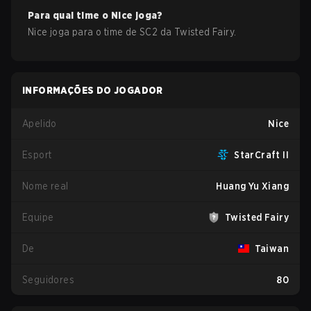
Para qual time o
Nice
joga?
Nice
joga para o time de
SC2
da
Twisted Fairy
.
INFORMAÇÕES DO JOGADOR
Apelido
Nice
Esport
StarCraft II
Nome real
Huang Yu Xiang
Equipe
Twisted Fairy
De
Taiwan
Seguidores
80