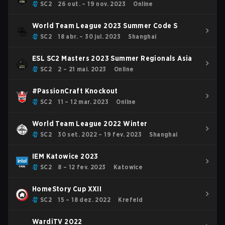
SC2
26 out. – 19 nov. 2023
Online
World Team League 2023 Summer Code S
SC2
18 abr. – 30 jul. 2023
Shanghai
ESL SC2 Masters 2023 Summer Regionals Asia
SC2
2 – 21 mai. 2023
Online
#PassionCraft Knockout
SC2
11 – 12 mar. 2023
Online
World Team League 2022 Winter
SC2
30 set. 2022 – 19 fev. 2023
Shanghai
IEM Katowice 2023
SC2
8 – 12 fev. 2023
Katowice
HomeStory Cup XXII
SC2
15 – 18 dez. 2022
Krefeld
WardiTV 2022