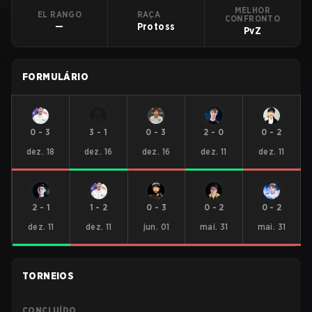
MELHOR
EL RANGO
RAÇA
CONFRONTO
—
Protoss
PvZ
FORMULÁRIO
0
-
3
3
-
1
0
-
3
2
-
0
0
-
2
dez. 18
dez. 16
dez. 16
dez. 11
dez. 11
2
-
1
1
-
2
0
-
3
0
-
2
0
-
2
dez. 11
dez. 11
jun. 01
mai. 31
mai. 31
TORNEIOS
CONCLUÍDO