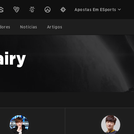
Apostas Em ESports
dores
Notícias
Artigos
airy