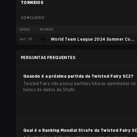
TORNEIOS
CONCLUÍDO
ENDED
NOMBRE
set. 01
World Team League 2024 Summer Code
S
PERGUNTAS FREQUENTES
Quando é a próxima partida da
Twisted Fairy
SC2
?
Twisted Fairy não possui partidas futuras agendadas no
banco de dados da Strafe.
Qual é o Ranking Mundial Strafe da
Twisted Fairy
S