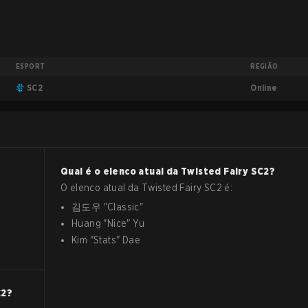
ESPORT
REGIÃO
Online
SC2
Qual é o elenco atual da
Twisted Fairy
SC2
?
O elenco atual da
Twisted Fairy
SC2
é:
김도우
"
Classic
"
Huang
"
Nice
"
Yu
Kim
"
Stats
"
Dae
C2
?