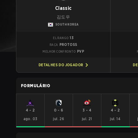
Classic
김도우
SOUTH KOREA
13
EL RANGO
PROTOSS
RAÇA
PVP
MELHOR CONFRONTO
DETALHES DO JOGADOR
DE
FORMULÁRIO
4
-
2
0
-
6
3
-
4
4
-
2
ago. 03
jul. 26
jul. 21
jul. 14