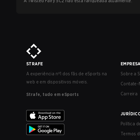
A Twisted Fairy SC2 não está ranqueada atualmente.
STRAFE
EMPRES
A experiência nº1 dos fãs de eSports na
Sobre a S
web e em dispositivos móveis.
Contate-
Carreira
Strafe, tudo em eSports
JURÍDIC
Política 
Termos d