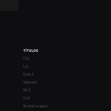
TÍTULOS
CS2
LoL
Dota 2
Valorant
R6:S
CoD
Rocket League