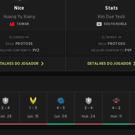
Nice
Stats
Huang Yu Xiang
Kim Dae Yeob
TAIWAN
SOUTH KOREA
—
—
EL RANGO
EL RANGO
PROTOSS
PROTOSS
RAÇA
RAÇA
PVZ
PVP
MELHOR CONFRONTO
MELHOR CONFRONTO
TALHES DO JOGADOR
DETALHES DO JOGADOR
2
-
4
1
-
5
4
-
3
2
-
4
4
-
2
jun. 28
jun. 15
jun. 08
mai. 24
mai. 11