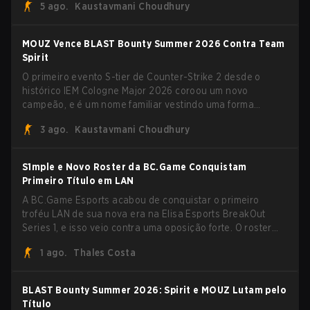
5 ago.
Kaustavmani Choudhury
Bucharest.
MOUZ Vence BLAST Bounty Summer 2026 Contra Team
Spirit
O primeiro evento S-tier de Counter-Strike 2 desde o
histórico IEM Cologne Major 2026 coroou um novo
campeão, e é um nome familiar vestindo uma forma
desconhecida. MOUZ, recém-saído de roster moves e role
3 ago.
Kaustavmani Choudhury
shuffles, avançou pela Team Spirit em uma série
dominante por 3-1 para erguer o troféu do BLAST Bounty
Summer 2026.
S1mple e Novo Roster da BC.Game Conquistam
Primeiro Título em LAN
A BC.Game Esports acabou de conquistar o primeiro
troféu LAN de sua nova era na Elisa Esports BreakOut
Series 1, e isso veio contra uma oposição forte. O roster
revigorado passou por cima da competição, encerrando a
1 ago.
Thales Costa
campanha com cinco vitórias seguidas e uma varrida
limpa de 2-0 na final.
BLAST Bounty Summer 2026: Spirit e MOUZ Lutam pelo
Título