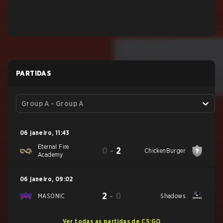
PARTIDAS
Group A - Group A
06 janeiro
,
11:43
Eternal Fire
0
-
2
ChickenBurger
Academy
06 janeiro
,
09:02
2
-
0
MASONIC
Shadows
Ver todas as partidas de CS:GO