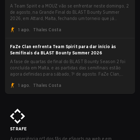
A Team Spirit e a MOUZ vão se enfrentar neste domingo, 2
de agosto, na Grande Final do BLAST Bounty Summer
2026, em Attard, Malta, fechando um torneio que já
entregou várias surpresas pelo caminho.
1 ago.
Thales Costa
FaZe Clan enfrenta Team Spirit para dar início às
Semifinais da BLAST Bounty Summer 2026
A fase de quartas de final do BLAST Bounty Season 2 foi
concluída em Malta, e as partidas das semifinais estão
agora definidas para sábado, 1º de agosto. FaZe Clan,
Team Spirit, Astralis e MOUZ são os quatro sobreviventes
1 ago.
Thales Costa
ainda lutando pelo troféu, enquanto paiN Gaming se
tornou a última equipe eliminada da chave.
STRAFE
A experiência nº1 dos fãs de eSports na web e em