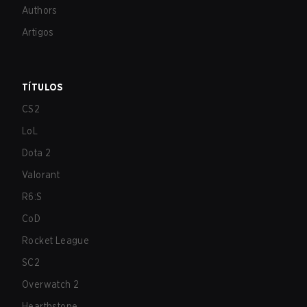
Authors
Artigos
TÍTULOS
CS2
LoL
Dota 2
Valorant
R6:S
CoD
Rocket League
SC2
Overwatch 2
Hearthstone