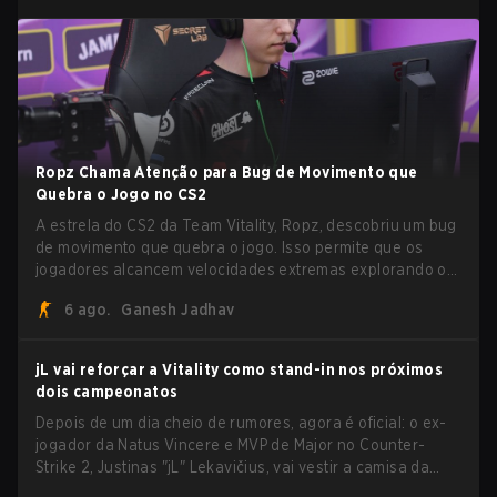
Ropz Chama Atenção para Bug de Movimento que
Quebra o Jogo no CS2
A estrela do CS2 da Team Vitality, Ropz, descobriu um bug
de movimento que quebra o jogo. Isso permite que os
jogadores alcancem velocidades extremas explorando o
sistema subtick.
6 ago.
Ganesh Jadhav
jL vai reforçar a Vitality como stand-in nos próximos
dois campeonatos
Depois de um dia cheio de rumores, agora é oficial: o ex-
jogador da Natus Vincere e MVP de Major no Counter-
Strike 2, Justinas "jL" Lekavičius, vai vestir a camisa da
Team Vitality na BLAST Open Porto e na PGL Masters