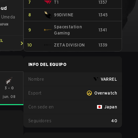
7
T1
1357
oud
8
99DIVINE
1345
i Umeda
JAPAN
Spacestation
9
1341
Gaming
EL
10
ZETA DIVISION
1339
INFO DEL EQUIPO
Nombre
VARREL
3
-
0
Esport
Overwatch
jun. 08
Con sede en
Japan
Seguidores
40