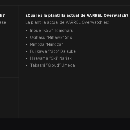
h
?
¿Cuál es la plantilla actual de
VARREL
Overwatch
?
base
La plantilla actual de
VARREL
Overwatch
es:
Inoue
"
KSG
"
Tomoharu
Ukihasu
"
Mihawk
"
Sho
Mimoza
"
Mimoza
"
Fujikawa
"
Nico
"
Daisuke
Hirayama
"
Qki
"
Nariaki
Takashi
"
Qloud
"
Umeda