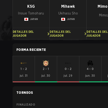
KSG
Mihawk
Mimo
Inoue Tomoharu
Ukihasu Sho
Mimo
JAPAN
JAPAN
DETALLES DEL
DETALLES DEL
DETALLES DEL
JUGADOR
JUGADOR
JUGADOR
FORMA RECIENTE
1
-
2
2
-
1
0
-
2
4
-
0
jul. 31
jul. 30
jul. 29
jun. 30
TORNEOS
FINALIZADO