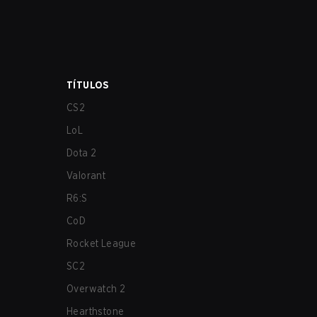
TÍTULOS
CS2
LoL
Dota 2
Valorant
R6:S
CoD
Rocket League
SC2
Overwatch 2
Hearthstone