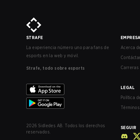
STRAFE
EMPRES
La experiencia número uno para fans de
Acerca de
esports en la web y móvil.
Contácta
Carreras
Strafe, todo sobre esports
LEGAL
Política 
Términos 
2026
Sidledes AB. Todos los derechos
SEGUIR
reservados.