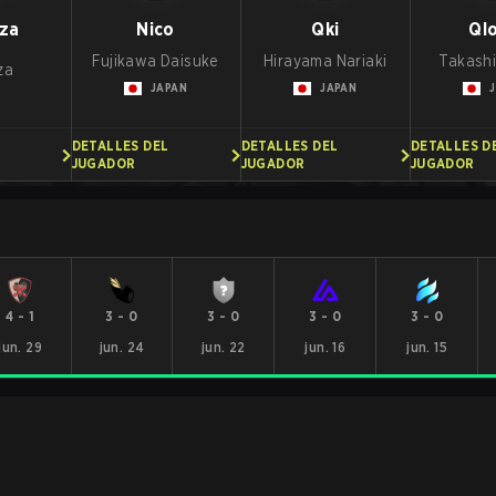
za
Nico
Qki
Ql
Fujikawa Daisuke
Hirayama Nariaki
Takash
za
JAPAN
JAPAN
DETALLES DEL
DETALLES DEL
DETALLES D
JUGADOR
JUGADOR
JUGADOR
4
-
1
3
-
0
3
-
0
3
-
0
3
-
0
jun. 29
jun. 24
jun. 22
jun. 16
jun. 15