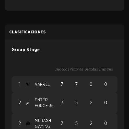
CLASIFICACIONES
Group Stage
Jugados
Victorias
Derrotas
Empates
1
7
7
0
0
VARREL
ENTER
2
7
5
2
0
FORCE.36
MURASH
2
7
5
2
0
GAMING