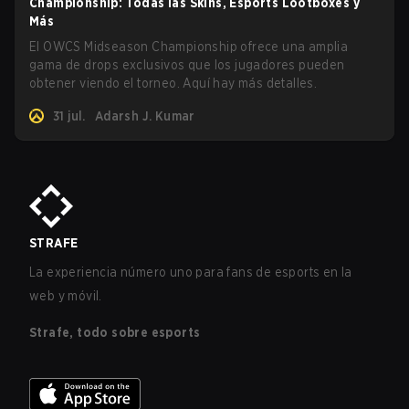
Championship: Todas las Skins, Esports Lootboxes y
Más
El OWCS Midseason Championship ofrece una amplia
gama de drops exclusivos que los jugadores pueden
obtener viendo el torneo. Aquí hay más detalles.
31 jul.
Adarsh J. Kumar
STRAFE
La experiencia número uno para fans de esports en la
web y móvil.
Strafe, todo sobre esports