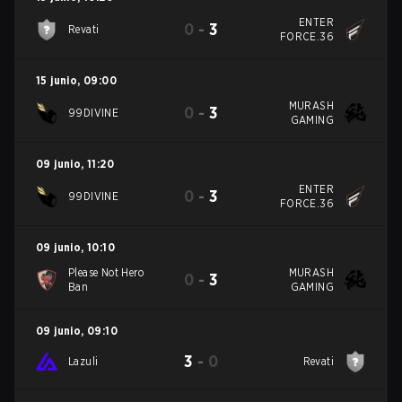
ENTER
0
-
3
Revati
FORCE.36
15 junio
,
09:00
MURASH
0
-
3
99DIVINE
GAMING
09 junio
,
11:20
ENTER
0
-
3
99DIVINE
FORCE.36
09 junio
,
10:10
Please Not Hero
MURASH
0
-
3
Ban
GAMING
09 junio
,
09:10
3
-
0
Lazuli
Revati