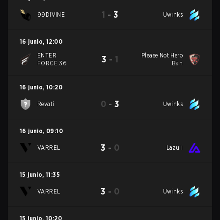
1
-
3
99DIVINE
Uwinks
16 junio
,
12:00
ENTER
Please Not Hero
3
-
1
FORCE.36
Ban
16 junio
,
10:20
0
-
3
Revati
Uwinks
16 junio
,
09:10
3
-
0
VARREL
Lazuli
15 junio
,
11:35
3
-
0
VARREL
Uwinks
15 junio
,
10:20