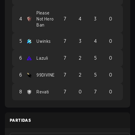
Please
4
7
4
3
0
Not Hero
Ban
5
7
3
4
0
Uwinks
6
7
2
5
0
Lazuli
6
7
2
5
0
99DIVINE
8
7
0
7
0
Revati
PARTIDAS