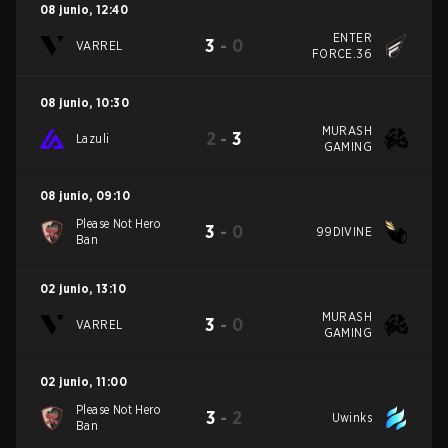
08 junio
,
12:40
ENTER
3
-
0
VARREL
FORCE.36
08 junio
,
10:30
MURASH
2
-
3
Lazuli
GAMING
08 junio
,
09:10
Please Not Hero
3
-
0
99DIVINE
Ban
02 junio
,
13:10
MURASH
3
-
0
VARREL
GAMING
02 junio
,
11:00
Please Not Hero
3
-
2
Uwinks
Ban