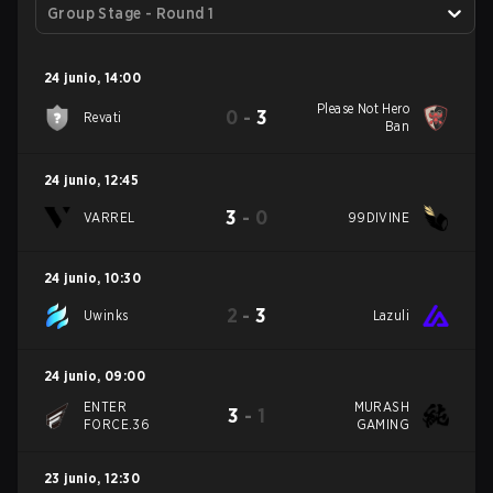
Group Stage - Round 1
24 junio
,
14:00
Please Not Hero
0
-
3
Revati
Ban
24 junio
,
12:45
3
-
0
VARREL
99DIVINE
24 junio
,
10:30
2
-
3
Uwinks
Lazuli
24 junio
,
09:00
ENTER
MURASH
3
-
1
FORCE.36
GAMING
23 junio
,
12:30