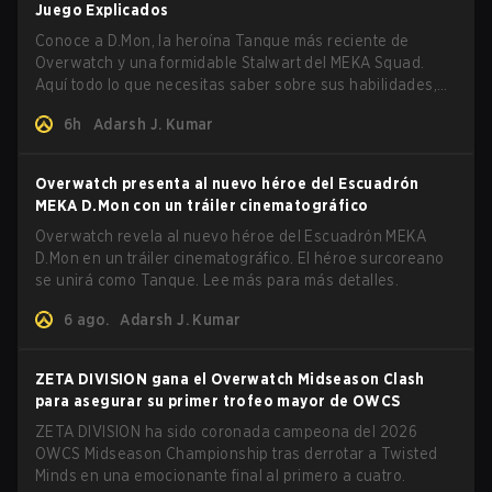
Juego Explicados
Conoce a D.Mon, la heroína Tanque más reciente de
Overwatch y una formidable Stalwart del MEKA Squad.
Aquí todo lo que necesitas saber sobre sus habilidades,
ventajas y cómo jugarla.
6h
Adarsh J. Kumar
Overwatch presenta al nuevo héroe del Escuadrón
MEKA D.Mon con un tráiler cinematográfico
Overwatch revela al nuevo héroe del Escuadrón MEKA
D.Mon en un tráiler cinematográfico. El héroe surcoreano
se unirá como Tanque. Lee más para más detalles.
6 ago.
Adarsh J. Kumar
ZETA DIVISION gana el Overwatch Midseason Clash
para asegurar su primer trofeo mayor de OWCS
ZETA DIVISION ha sido coronada campeona del 2026
OWCS Midseason Championship tras derrotar a Twisted
Minds en una emocionante final al primero a cuatro.