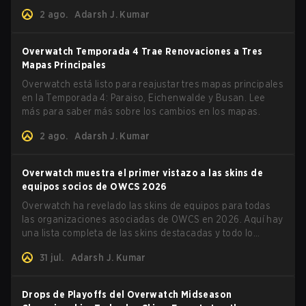
2 ago.
Adarsh J. Kumar
Overwatch Temporada 4 Trae Renovaciones a Tres
Mapas Principales
Overwatch está listo para reajustar tres mapas principales
en la Temporada 4: Paraiso, Eichenwalde y Busan. Lee
más para saber más sobre los cambios en los mapas.
2 ago.
Adarsh J. Kumar
Overwatch muestra el primer vistazo a las skins de
equipos socios de OWCS 2026
Overwatch ha revelado las skins de equipos para todas
las organizaciones asociadas de OWCS en 2026. Aquí hay
una lista completa de las skins destacadas y todo lo
demás que necesitas saber.
31 jul.
Adarsh J. Kumar
Drops de Playoffs del Overwatch Midseason