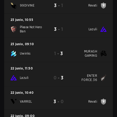
3
-
1
99DIVINE
Revati
23 junio
,
10:55
Please Not Hero
3
-
1
Lazuli
Ban
23 junio
,
09:10
MURASH
1
-
3
Uwinks
GAMING
22 junio
,
11:50
ENTER
0
-
3
Lazuli
FORCE.36
22 junio
,
10:40
3
-
0
VARREL
Revati
22 junio
,
09:00