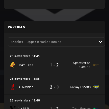
PARTIDAS
Bracket - Upper Bracket Round 1
26 noviembre
,
14:45
Spacestation
1
-
2
Team Peps
Gaming
26 noviembre
,
13:55
2
-
0
Al Qadsiah
Geekay Esports
26 noviembre
,
12:40
1
-
2
VARREL
Team Falcons