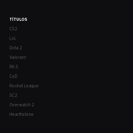
TÍTULOS
CS2
LoL
Dota 2
Valorant
R6:S
CoD
Rocket League
SC2
Overwatch 2
Hearthstone