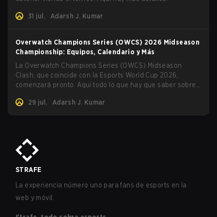
31 jul.
Adarsh J. Kumar
Overwatch Champions Series (OWCS) 2026 Midseason
Championship: Equipos, Calendario y Más
La Overwatch Champions Series (OWCS) Midseason
Clash, que coincide con la Esports World Cup 2026,
comenzará pronto. Aquí todo lo que hay que saber sobre
el torneo.
29 jul.
Adarsh J. Kumar
STRAFE
La experiencia número uno para fans de esports en la
web y móvil.