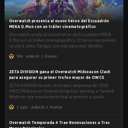
Overwatch presenta al nuevo héroe del Escuadrón
MEKA D.Mon con un tráiler cinematográfico
Overwatch revela al nuevo héroe del Escuadrón MEKA
D.Mon en un tráiler cinematográfico. El héroe surcoreano
se unirá como Tanque. Lee más para más detalles.
16h
Adarsh J. Kumar
ZETA DIVISION gana el Overwatch Midseason Clash
para asegurar su primer trofeo mayor de OWCS
ZETA DIVISION ha sido coronada campeona del 2026
OWCS Midseason Championship tras derrotar a Twisted
Minds en una emocionante final al primero a cuatro.
2 ago.
Adarsh J. Kumar
Overwatch Temporada 4 Trae Renovaciones a Tres