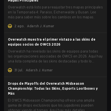
Mapas Principales
Overwatch está listo para reajustar tres mapas principales
en la Temporada 4: Paraiso, Eichenwalde y Busan. Lee
más para saber más sobre los cambios en los mapas.
2 ago.
Adarsh J. Kumar
Overwatch muestra el primer vistazo a las skins de
equipos socios de OWCS 2026
Overwatch ha revelado las skins de equipos para todas
las organizaciones asociadas de OWCS en 2026. Aquí hay
una lista completa de las skins destacadas y todo lo
demás que necesitas saber.
31 jul.
Adarsh J. Kumar
Drops de Playoffs del Overwatch Midseason
Championship: Todas las Skins, Esports Lootboxes y
Más
El OWCS Midseason Championship ofrece una amplia
gama de drops exclusivos que los jugadores pueden
obtener viendo el torneo. Aquí hay más detalles.