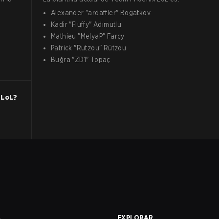
Alexander
"
ardaffler
"
Bogatkov
Kadir
"
Fluffy
"
Adımutlu
Mathieu
"
MelyaP
"
Farcy
Patrick
"
Rutzou
"
Rützou
Buğra
"
ZD1
"
Topaç
LoL
?
l
A
EXPLORAR