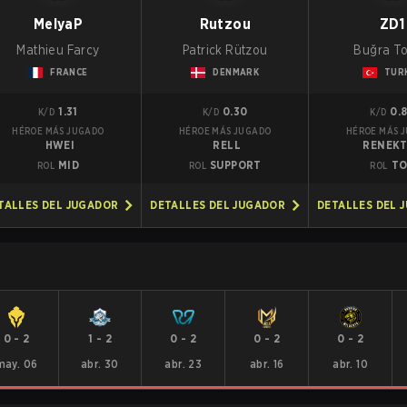
MelyaP
Rutzou
ZD1
Mathieu Farcy
Patrick Rützou
Buğra T
FRANCE
DENMARK
TUR
1.31
0.30
0.
K/D
K/D
K/D
HÉROE MÁS JUGADO
HÉROE MÁS JUGADO
HÉROE MÁS 
HWEI
RELL
RENEK
MID
SUPPORT
TO
ROL
ROL
ROL
TALLES DEL JUGADOR
DETALLES DEL JUGADOR
DETALLES DEL 
0
-
2
1
-
2
0
-
2
0
-
2
0
-
2
may. 06
abr. 30
abr. 23
abr. 16
abr. 10