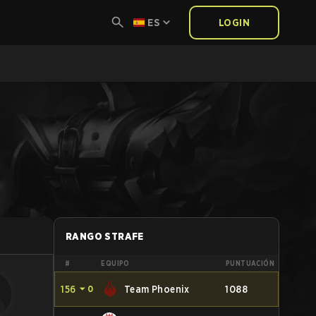
ES
LOGIN
RANGO STRAFE
#
EQUIPO
PUNTUACIÓN
156
⏷
0
Team Phoenix
1088