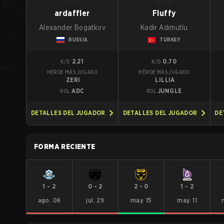
ardaffler
Fluffy
Alexander Bogatkov
Kadir Adımutlu
RUSSIA
TURKEY
2.21
0.70
K/D
K/D
HÉROE MÁS JUGADO
HÉROE MÁS JUGADO
ZERI
LILLIA
ADC
JUNGLE
ROL
ROL
DETALLES DEL JUGADOR
DETALLES DEL JUGADOR
DE
FORMA RECIENTE
1
-
2
0
-
2
2
-
0
1
-
2
ago. 06
jul. 29
may. 15
may. 11