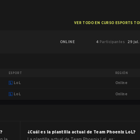
VER TODO EN CURSO ESPORTS T
ONLINE
4
Participantes
29 jul.
ESPORT
REGIÓN
Online
LoL
Online
LoL
?
¿Cuál es la plantilla actual de
Team Phoenix
LoL
?
n la
La plantilla actual de
Team Phoenix
LoL
es: