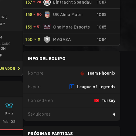
157
⏷
28
Eintracht Spandau
1087
158
⏷
60
UB Alma Mater
1085
opaç
KEY
159
⏷
51
One More Esports
1085
84
160
⏷
0
MAGAZA
1084
JUGADO
TON
P
INFO DEL EQUIPO
JUGADOR
Nombre
Team Phoenix
Esport
League of Legends
Con sede en
Turkey
0
-
2
Seguidores
4
feb. 05
PRÓXIMAS PARTIDAS