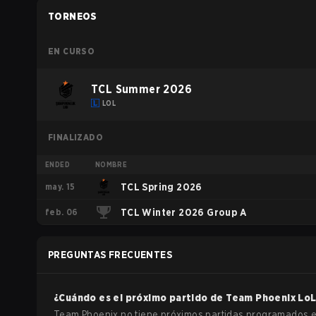
TORNEOS
EN CURSO
TCL Summer 2026
LOL
FINALIZADO
ENDED
NOMBRE
may. 15
TCL Spring 2026
feb. 06
TCL Winter 2026 Group A
PREGUNTAS FRECUENTES
¿Cuándo es el próximo partido de
Team Phoenix
LoL
Team Phoenix no tiene próximos partidas programados e