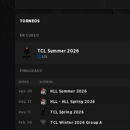
TORNEOS
EN CURSO
TCL Summer 2026
LOL
FINALIZADO
ENDED
NOMBRE
ago. 05
HLL Summer 2026
may. 23
HLL - HLL Spring 2026
may. 15
TCL Spring 2026
feb. 06
TCL Winter 2026 Group A