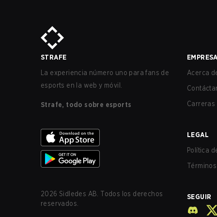
STRAFE
EMPRES
La experiencia número uno para fans de
Acerca de
esports en la web y móvil.
Contácta
Carreras
Strafe, todo sobre esports
LEGAL
Política 
Términos 
2026
Sidledes AB. Todos los derechos
SEGUIR
reservados.