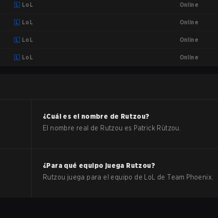
Online
LoL
Online
LoL
Online
LoL
Online
LoL
¿Cuál es el nombre de
Rutzou
?
El nombre real de
Rutzou
es
Patrick Rützou
.
¿Para qué equipo juega
Rutzou
?
Rutzou
juega para el equipo de
LoL
de
Team Phoenix
.