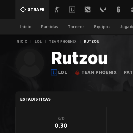
STRAFE
Inicio
Partidas
Torneos
Equipos
Jugad
INICIO
|
LOL
|
TEAM PHOENIX
|
RUTZOU
Rutzou
LOL
TEAM PHOENIX
PAT
ESTADÍSTICAS
K/D
0.30