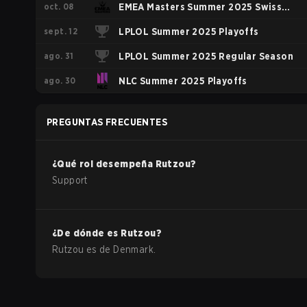
oct. 08
EMEA Masters Summer 2025 Swiss
sept. 12
Stage
LPLOL Summer 2025 Playoffs
ago. 31
LPLOL Summer 2025 Regular Season
ago. 30
NLC Summer 2025 Playoffs
PREGUNTAS FRECUENTES
¿Qué rol desempeña
Rutzou
?
Support
¿De dónde es
Rutzou
?
Rutzou
es de
Denmark
.