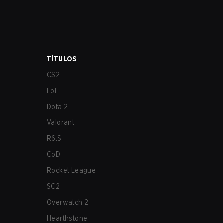
TÍTULOS
CS2
LoL
Dota 2
Valorant
R6:S
CoD
Rocket League
SC2
Overwatch 2
Hearthstone